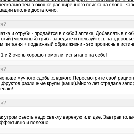
несколько тем в окошке расширенного поиска на слово: Зап
ации вполне достаточно.
ся?
чатка и отруби - продаётся в любой аптеке. Добавлять в лю
тский (молочный) гриб - заведите и пользуйтесь на здоровье
им питания + подвижный образ жизни - это прописные истин
1 и 2 очень хорошо помогли, испытано на себе!
ся?
меньше мучного,сдобы,сладкого.Пересмотрите свой рацио
,фруктов,различные крупы (каши).Много лет страдала запор
желаю!
ся?
 утром съесть надо свеклу вареную или две. Завтрак тольк
эффективно и полезно.