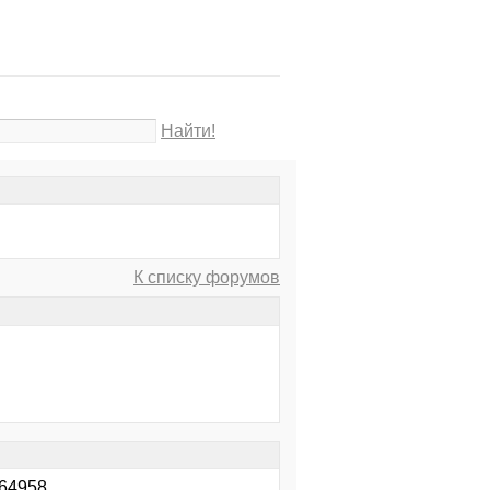
Найти!
К списку форумов
964958