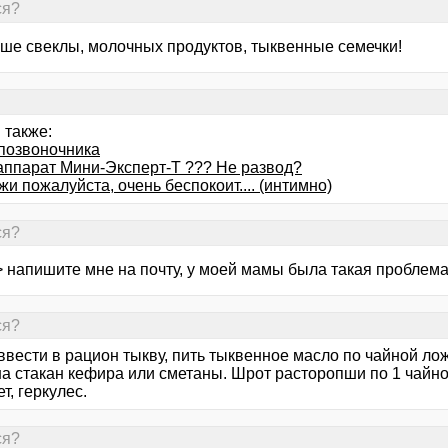
ся?
ше свеклы, молочных продуктов, тыквенные семечки!
 также:
позвоночника
 аппарат Мини-Эксперт-Т ??? Не развод?
и пожалуйста, очень беспокоит.... (интимно)
ся?
> напишите мне на почту, у моей мамы была такая проблема
ся?
вести в рацион тыкву, пить тыквенное масло по чайной лож
на стакан кефира или сметаны. Шрот расторопши по 1 чайно
т, геркулес.
ся?