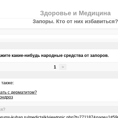
Здоровье и Медицина
Запоры. Кто от них избавиться?
жите какие-нибудь народные средства от запоров.
1
>
 также:
лать с дерматитом?
ондроз
ся?
/forums-kuban.ru/medictalk/viewtopic.php?t=771187&page=1#5