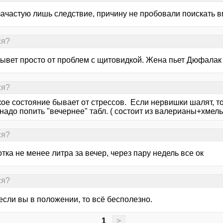
зачастую лишь следствие, причину не пробовали поискать в
ся?
бывет просто от проблем с щитовидкой. Жена пьет Дюфалак
ся?
ое состояние бывает от стрессов. Если нервишки шалят, то
надо попить "вечернее" табл. ( состоит из валерианы+хмель)
ся?
ка не менее литра за вечер, через пару недель все ок
ся?
если вы в положении, то всё бесполезно.
1
>