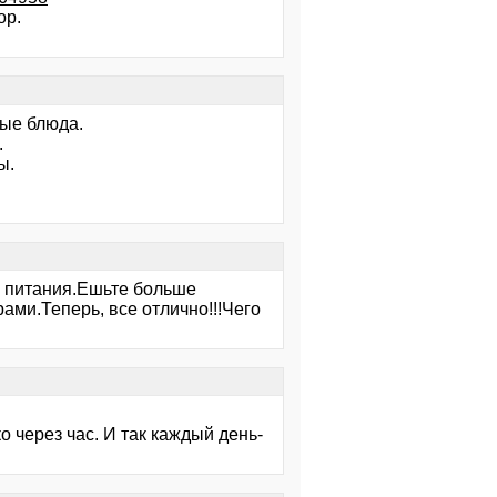
ор.
бые блюда.
.
ы.
н питания.Ешьте больше
ами.Теперь, все отлично!!!Чего
о через час. И так каждый день-