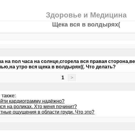
Здоровье и Медицина
Щека вся в волдырях(
ула на пол часа на солнце,сгорела вся правая сторона,
ью,на утро вся щека в волдырях((. Что делать?
1
>
 также:
ойти кардиограмму надёжно?
ся на роликах. Хто меня починит?
тные ощущения в области груди. Что это?