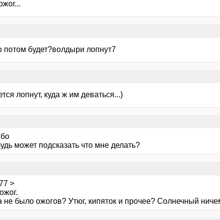
жог...
то потом будет?волдыри лопнут7
тся лопнут, куда ж им деваться...)
ибо
удь может подсказать что мне делать?
77 >
ожог.
 не было ожогов? Утюг, кипяток и прочее? Солнечный ничем