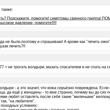
 также:
лть? Подскажите, помогите! симптомы свинного гриппа! ПОМ
ысокое давление, помогите!!!!!
да не было,поэтому и спрашиваю! А кроме как "лечить ожог"
,как лечить?!!
77 > не трогать волдыри, мазать спасателем и не спать на со
олдыри - а это значит, что кожа серьёзно повреждена. Если 
ца, да ещё у женщины - то мне странно, почему вы до сих п
ями любят оставлять после себя такие "миленькие" киллоид
так, "на любителя".
в походных условиях:
ючить поражающие факторы (солнце, тепло),