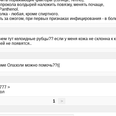
е прокола волдырей наложить повязку, менять почаще,
 Panthenol.
олка - любая, кроме спиртного.
ть за ожогом, при первых признаках инфицирования - в боль
чем тут келоидные рубцы?? если у меня кожа не склонна к 
ей не появятся..
оме Олазоли можно помочь??((
777 >
ол
1
>