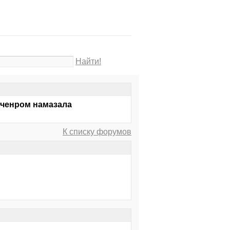
Найти!
веченром намазала
К списку форумов