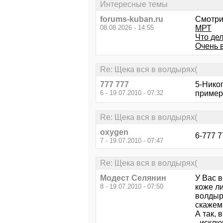
Интересные темы
forums-kuban.ru
Смотри
08.08.2026 - 14:55
МРТ
Что де
Очень в
Re: Щека вся в волдырях(
777 777
5-Никог
6 - 19.07.2010 - 07:32
примеру
Re: Щека вся в волдырях(
oxygen
6-777 7
7 - 19.07.2010 - 07:47
Re: Щека вся в волдырях(
Модест Селянин
У Вас в
8 - 19.07.2010 - 07:50
коже ли
волдыр
скажем 
А так, 
- искл