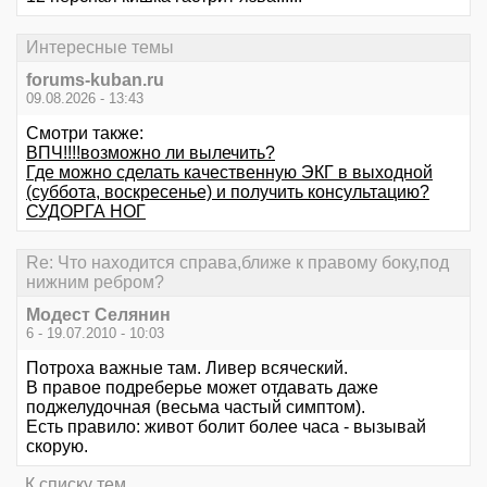
Интересные темы
forums-kuban.ru
09.08.2026 - 13:43
Смотри также:
ВПЧ!!!!возможно ли вылечить?
Где можно сделать качественную ЭКГ в выходной
(суббота, воскресенье) и получить консультацию?
СУДОРГА НОГ
Re: Что находится справа,ближе к правому боку,под
нижним ребром?
Модест Селянин
6 - 19.07.2010 - 10:03
Потроха важные там. Ливер всяческий.
В правое подреберье может отдавать даже
поджелудочная (весьма частый симптом).
Есть правило: живот болит более часа - вызывай
скорую.
К списку тем