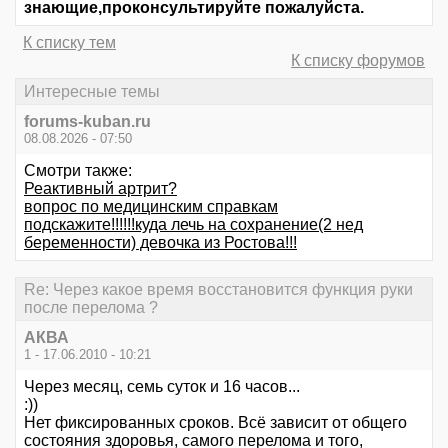
знающие,проконсультируйте пожалуйста.
К списку тем
К списку форумов
Интересные темы
forums-kuban.ru
08.08.2026 - 07:50
Смотри также:
Реактивный артрит?
вопрос по медицинским справкам
подскажите!!!!!!куда лечь на сохранение(2 нед
беременности) девочка из Ростова!!!
Re: Через какое время восстановится функция руки
после перелома ?
АКВА
1 - 17.06.2010 - 10:21
Через месяц, семь суток и 16 часов...
:))
Нет фиксированных сроков. Всё зависит от общего
состояния здоровья, самого перелома и того,