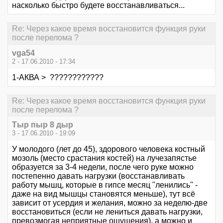
насколько быстро будете восстанавливаться...
Re: Через какое время восстановится функция руки
после перелома ?
vga54
2 - 17.06.2010 - 17:34
1-АКВА > ????????????
Re: Через какое время восстановится функция руки
после перелома ?
Тыр пыр 8 дыр
3 - 17.06.2010 - 19:09
У молодого (лет до 45), здорового человека костный
мозоль (место срастания костей) на лучезапястье
образуется за 3-4 недели, после чего руке можно
постепенно давать нагрузки (восстанавливать
работу мышц, которые в гипсе месяц "ленились" -
даже на вид мышцы становятся меньше), тут всё
зависит от усердия и желания, можно за неделю-две
восстановиться (если не лениться давать нагрузки,
превозмогая неприятные ощущения), а можно и