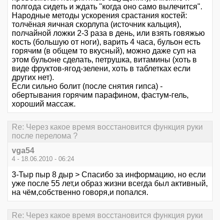
полгода сидеть и ждать "когда оно само вылечится".
Народные методы ускорения срастания костей:
толчёная яичная скорлупа (источник кальция),
полчайной ложки 2-3 раза в день, или взять говяжью
кость (большую от ноги), варить 4 часа, бульон есть
горячим (в общем то вкусный), можно даже суп на
этом бульоне сделать, петрушка, витамины (хоть в
виде фруктов-ягод-зелени, хоть в таблетках если
других нет).
Если сильно болит (после снятия гипса) -
обертывания горячим парафином, фастум-гель,
хороший массаж.
Re: Через какое время восстановится функция руки
после перелома ?
vga54
4 - 18.06.2010 - 06:24
3-Тыр пыр 8 дыр > Спасибо за информацию, но если
уже после 55 лет,и образ жизни всегда был активный,
на чём,собственно говоря,и попался.
Re: Через какое время восстановится функция руки