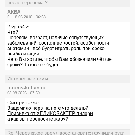
после перелома ?
АКВА
5 - 18.06.2010 - 06:58
2-vga54 >
Что?
Перелом, возраст, наличие сопутствующих
заболеваний, состояние костей, особенности
анатомии - всё будет играть роль при сроке
реабилитации...
Чего Вы хотите, чтобы Вам обозначили чёткие
сроки? Такого не будет...
Интересные темы
forums-kuban.ru
08.08.2026 - 07:50
Смотри также:
Защемило нерв на ноге что делать?
Прививка от ХЕЛИКОБАКТЕР пилори
а как вы переносите жару?
Re: Через какое время восстановится функция руки