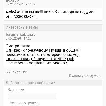
дохтур
5 - 20.07.2010 - 10:24
4-ole4ka > та вы шо!!! никто бы никогда не подумал
бы... ужас какой!...
Интересные темы
forums-kuban.ru
07.08.2026 - 17:15
Смотри также:
Эти, как их по-научному. Ну вши в общем((
подскажите статью, по которой полис мед.
страхования действует на всей тер рф
После бега - моржевание. Можно?
К списку тем
К списку форумов
Добавить новое сообщение
Ваше имя:
Тема сообщения: