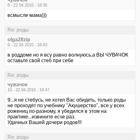
8 - 22.04.2010 - 18:35
всмысле мама)))
Re: роды
olga28zip
9 - 22.04.2010 - 18:43
в роддоме но я всу равно волнуюсь,а ВЫ ЧУВАЧОК
оставьте свой стеб при себе
Re: роды
чувачок
10 - 22.04.2010 - 18:47
9...я не стебусь, не хотел Вас обидеть, только роды
не проходят по учебнику "Акушерство", все у всех
рожениц по-разному, я убедился в этом на
практике...извините есче раз.
Удачных Вашей дочери родов!!!
Re: роды