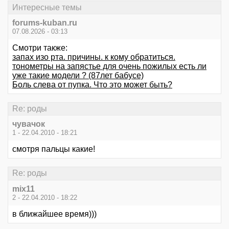
Интересные темы
forums-kuban.ru
07.08.2026 - 03:13
Смотри также:
запах изо рта. причины. к кому обратиться.
тонометры на запястье для очень пожилых есть ли
уже такие модели ? (87лет бабусе)
Боль слева от пупка. Что это может быть?
Re: роды
чувачок
1 - 22.04.2010 - 18:21
смотря пальцы какие!
Re: роды
mix11
2 - 22.04.2010 - 18:22
в ближайшее время)))