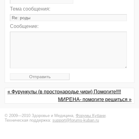
Тема сообщения:
Сообщение:
« Фурункулы (в простонародье чири) Помогите!!!!
МИРЕНА- помогите решиться »
© 2009—2010 Здоровье и Медицина,
Форумы Кубани
.
Техническая поддержка:
support@forums-kuban.ru