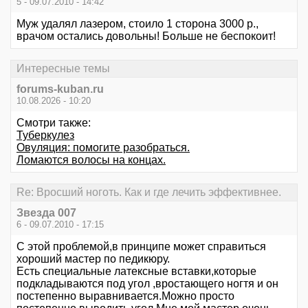
5 - 09.07.2010 - 14:42
Муж удалял лазером, стоило 1 сторона 3000 р.,
врачом остались довольны! Больше не беспокоит!
Интересные темы
forums-kuban.ru
10.08.2026 - 10:20
Смотри также:
Туберкулез
Овуляция: помогите разобраться.
Ломаются волосы на концах.
Re: Вросший ноготь. Как и где лечить эффективнее.
Звезда 007
6 - 09.07.2010 - 17:15
С этой проблемой,в принципе может справиться
хороший мастер по педикюру.
Есть специальные латексные вставки,которые
подкладываются под угол ,вростающего ногтя и он
постепенно выравнивается.Можно просто