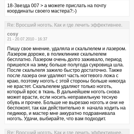
18-Звезда 007 > а можете прислать на почту
координаты своего мастера?:-)
Re: Вросший ноготь. Как и где лечить эффективнее.
cosy
21 - 20.07.2010 - 16:37
Пишу свое мнение, удаляла и скальпелем и лазером.
Лазером дороже, в поликлинике скальпелем
бесплатно. Лазером очень долго заживало, период
пришелся на зиму, больше полугода сукровица шла.
После скальпеля зажило быстро достаточно. Также
после лазера они удаляют часть ногтевого ложа с
краю, поэтому ноготь с этой стороны больше никогда
не врастет. Скальпелем удаляют только ноготь,
который врос в ткань. В дальнейшем ноготь снова
может врасти, если носить неправильную тесную
обувь и прочее. Больше не вырезаю ноготь и они не
беспокоят, так как действительно я начала ходить на
педикюр, и мастер мне аккуратно подравнивала
ноготь. Удачи, выбирайте, что вам подходит.
Re: Вросший ноготь. Как и где лечить эффективнее.