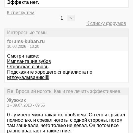
Эффекта нет.
К списку тем
1
>
К списку форумов
Интересные темы
forums-kuban.ru
10.08.2026 - 10:20
Смотри также:
Имплантация зубов
Отцовская любовь
Подскажите хорошего специалиста по
иглоукалыванию!!!!
Re: Вросший ноготь. Как и где лечить эффективнее.
Жужжик
1 - 09.07.2010 - 09:55
0 - у моего мужа такая же проблема. Он его и срывал
полностью, и срезал ноготь с одной стороны, потом
там зашивали, чего только не делал. Он потом все
равно врастает и также гниет.