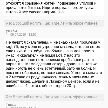
относятся срывания ногтей, подрезания уголков и
прочая отсебятина. Ищите нормального хирурга,
который все сделает нормально.
Re: Вросший ноготь. Как и где лечить эффективнее.
yuska
4 - 09.07.2010 - 12:59
Не лечится скальпелем. Я не знаю какая проблема у
ragh76, но у меня внутренняя мазоль, которая летом
еще ничего, т.к. обувь свободная, а зимой просто
ужас. И скальпели не помогают. У нас это
наследственное поколениями пробывали разные
варианты. Мама сделала лазер и довольна, только
один ноготь не очень эстетичный, зато не болит. Я
пока не собралась, но тоже сделаю. У моего сына это
в 2 месяца от роду началось, жаль маленьким не
делают лазер. Делали в Лазерном центре, если я не
ошибаюсь 4 ногтя с обеих сторон 20 т.р.
Re: Вросший ноготь. Как и где лечить эффективнее.
Теща