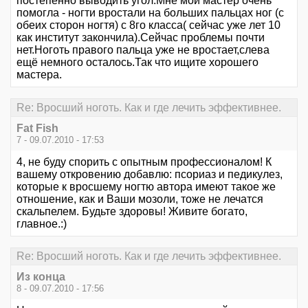
постепенно выводить угол.Мне мой мастер очень
помогла - ногти вростали на больших пальцах ног (с
обеих сторон ногтя) с 8го класса( сейчас уже лет 10
как институт закончила).Сейчас проблемы почти
нет.Ноготь правого пальца уже не вростает,слева
ещё немного осталось.Так что ищите хорошего
мастера.
Re: Вросший ноготь. Как и где лечить эффективнее.
Fat Fish
7 - 09.07.2010 - 17:53
4, не буду спорить с опытным профессионалом! К
вашему откровению добавлю: псориаз и педикулез,
которые к вросшему ногтю автора имеют такое же
отношение, как и Ваши мозоли, тоже не лечатся
скальпелем. Будьте здоровы! Живите богато,
главное.:)
Re: Вросший ноготь. Как и где лечить эффективнее.
Из конца
8 - 09.07.2010 - 17:56