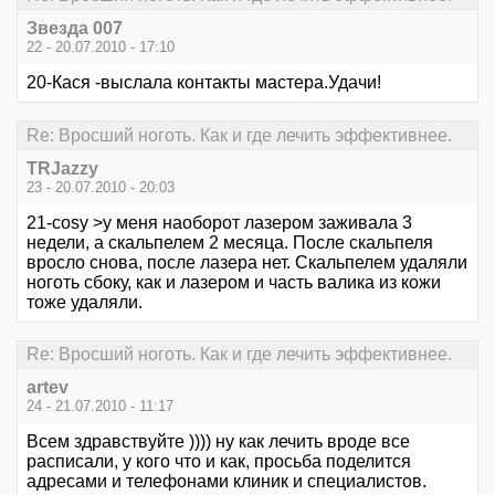
Звезда 007
22 - 20.07.2010 - 17:10
20-Кася -выслала контакты мастера.Удачи!
Re: Вросший ноготь. Как и где лечить эффективнее.
TRJazzy
23 - 20.07.2010 - 20:03
21-cosy >у меня наоборот лазером заживала 3
недели, а скальпелем 2 месяца. После скальпеля
вросло снова, после лазера нет. Скальпелем удаляли
ноготь сбоку, как и лазером и часть валика из кожи
тоже удаляли.
Re: Вросший ноготь. Как и где лечить эффективнее.
artev
24 - 21.07.2010 - 11:17
Всем здравствуйте )))) ну как лечить вроде все
расписали, у кого что и как, просьба поделится
адресами и телефонами клиник и специалистов.