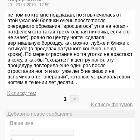
29 - 23.07.2010 - 12:50
не помню кто мне подсказал, но я вылечилась от
этой ужасной болячки очень просто:после
очередного обрезания "вросшегося" угла на ногах -
натфелем (это такая трехугольная пилочка, если кто
не знает), ровно по центру ногтя сделала
вертикальную бороздку, как можно глубже и ближе к
кутикуле (в пределах разумного конечно, не до
крови). По мере отрастания ногтя уголки не врастают
в кожу, а как-бы "сходятся" к центру ногтя, эту
процедуру повторила еще один раз после
отростания ногтя и вот уже лет 5 не знаю и не
вспоминаю те "операции", которые устраивала свои
ногтям в течении лет десяти...
К списку тем
1
>
К списку форумов
Добавить новое сообщение
Ваше имя: