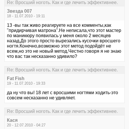
Re: Вросший ноготь. Как и где лечить эффективнее.
Звезда 007
18 - 11.07.2010 - 19:11
13 -вы так живо реагируете на все комменты,как
"придирчивая матрона".Не неписала,что этот мастер
по маникюру появилась у меня около 2 месяцев
назад.До этого просто вырезались кусочки вросшего
ногтя.Конечно,возможно этот метод подойдёт не
всем,но это не новый метод.Честно говоря я не знаю
что вас так несказанно удивило?
Re: Вросший ноготь. Как и где лечить эффективнее.
Fat Fish
19 - 11.07.2010 - 19:33
да ну что вы! 18 лет с вросшими ногтями ходить-это
совсем несказанно не удивляет.
Re: Вросший ноготь. Как и где лечить эффективнее.
Кася
20 - 12.07.2010 - 04:27