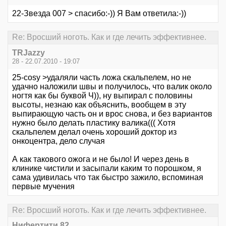
22-Звезда 007 > спасибо:-)) Я Вам ответила:-))
Re: Вросший ноготь. Как и где лечить эффективнее.
TRJazzy
28 - 22.07.2010 - 19:07
25-cosy >удаляли часть ложа скальпелем, но не
удачно наложили швы и получилось, что валик около
ногтя как бы буквой Ч)), ну выпирал с половины
высоты, незнаю как объяснить, вообщем в эту
выпирающую часть он и врос снова, и без вариантов
нужно было делать пластику валика((( Хотя
скальпелем делал очень хороший доктор из
онкоцентра, дело случая
А как такового ожога и не было! И через день в
клинике чистили и засыпали каким то порошком, я
сама удивилась что так быстро зажило, вспоминая
первые мучения
Re: Вросший ноготь. Как и где лечить эффективнее.
Нифертити 82