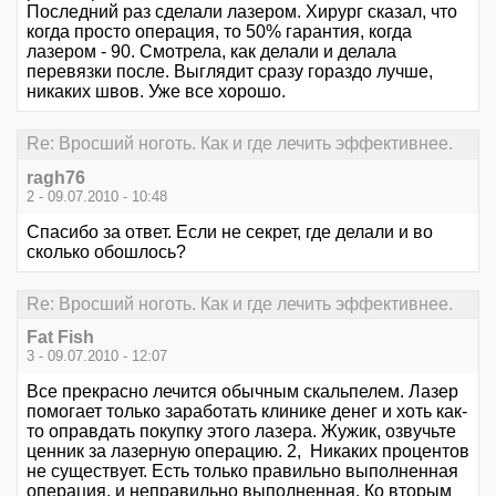
Последний раз сделали лазером. Хирург сказал, что
когда просто операция, то 50% гарантия, когда
лазером - 90. Смотрела, как делали и делала
перевязки после. Выглядит сразу гораздо лучше,
никаких швов. Уже все хорошо.
Re: Вросший ноготь. Как и где лечить эффективнее.
ragh76
2 - 09.07.2010 - 10:48
Спасибо за ответ. Если не секрет, где делали и во
сколько обошлось?
Re: Вросший ноготь. Как и где лечить эффективнее.
Fat Fish
3 - 09.07.2010 - 12:07
Все прекрасно лечится обычным скальпелем. Лазер
помогает только заработать клинике денег и хоть как-
то оправдать покупку этого лазера. Жужик, озвучьте
ценник за лазерную операцию. 2, Никаких процентов
не существует. Есть только правильно выполненная
операция, и неправильно выполненная. Ко вторым