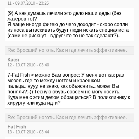
11 - 09.07.2010 - 23:25
(9) А как думашь лечили это дело наши деды (без
лазеров то)?
Я ваще иногда фигею до чего доходит - скоро сопли
из носа вытаскивать будут люди искать специалиста
(сами не рискнут - вдруг что то не так сделают?)...
Re: Вросший ноготь. Как и где лечить эффективнее.
Кася
12 - 10.07.2010 - 03:40
7-Fat Fish > можно Вам вопрос: У меня вот как раз
мозоль где-то между ногтем и краешком
пальца...нууу, не знаю, как объяснить...может Вы
поняли?:-)) Тесную обувь совсем не могу носить.
Куда мне с этим делом обращаться? В поликлинику к
хирургу или куда идти?
Re: Вросший ноготь. Как и где лечить эффективнее.
Fat Fish
13 - 10.07.2010 - 03:44