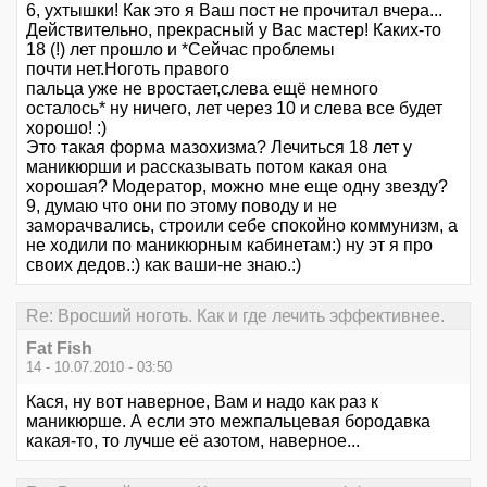
6, ухтышки! Как это я Ваш пост не прочитал вчера...
Действительно, прекрасный у Вас мастер! Каких-то
18 (!) лет прошло и *Сейчас проблемы
почти нет.Ноготь правого
пальца уже не вростает,слева ещё немного
осталось* ну ничего, лет через 10 и слева все будет
хорошо! :)
Это такая форма мазохизма? Лечиться 18 лет у
маникюрши и рассказывать потом какая она
хорошая? Модератор, можно мне еще одну звезду?
9, думаю что они по этому поводу и не
заморачвались, строили себе спокойно коммунизм, а
не ходили по маникюрным кабинетам:) ну эт я про
своих дедов.:) как ваши-не знаю.:)
Re: Вросший ноготь. Как и где лечить эффективнее.
Fat Fish
14 - 10.07.2010 - 03:50
Кася, ну вот наверное, Вам и надо как раз к
маникюрше. А если это межпальцевая бородавка
какая-то, то лучше её азотом, наверное...