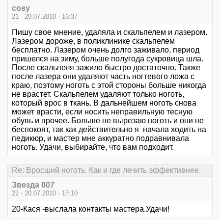
cosy
21 - 20.07.2010 - 16:37
Пишу свое мнение, удаляла и скальпелем и лазером.
Лазером дороже, в поликлинике скальпелем
бесплатно. Лазером очень долго заживало, период
пришелся на зиму, больше полугода сукровица шла.
После скальпеля зажило быстро достаточно. Также
после лазера они удаляют часть ногтевого ложа с
краю, поэтому ноготь с этой стороны больше никогда
не врастет. Скальпелем удаляют только ноготь,
который врос в ткань. В дальнейшем ноготь снова
может врасти, если носить неправильную тесную
обувь и прочее. Больше не вырезаю ноготь и они не
беспокоят, так как действительно я начала ходить на
педикюр, и мастер мне аккуратно подравнивала
ноготь. Удачи, выбирайте, что вам подходит.
Re: Вросший ноготь. Как и где лечить эффективнее.
Звезда 007
22 - 20.07.2010 - 17:10
20-Кася -выслала контакты мастера.Удачи!