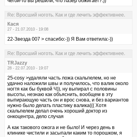
чегой-то вы решили, что лазер обжигает?:))
Re: Вросший ноготь. Как и где лечить эффективнее.
Кася
27 - 21.07.2010 - 19:08
22-Звезда 007 > спасибо:-)) Я Вам ответила:-))
Re: Вросший ноготь. Как и где лечить эффективнее.
TRJazzy
28 - 22.07.2010 - 19:07
25-cosy >удаляли часть ложа скальпелем, но не
удачно наложили швы и получилось, что валик около
ногтя как бы буквой Ч)), ну выпирал с половины
высоты, незнаю как объяснить, вообщем в эту
выпирающую часть он и врос снова, и без вариантов
нужно было делать пластику валика((( Хотя
скальпелем делал очень хороший доктор из
онкоцентра, дело случая
А как такового ожога и не было! И через день в
клинике чистили и засыпали каким то порошком, я