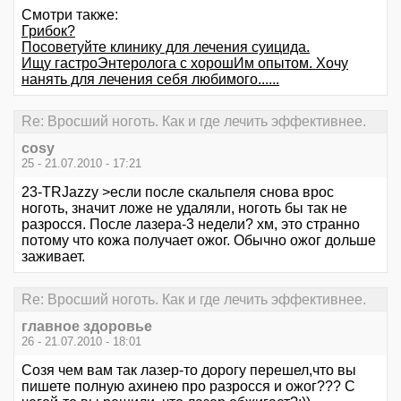
Смотри также:
Грибок?
Посоветуйте клинику для лечения суицида.
Ищу гастроЭнтеролога с хорошИм опытом. Хочу
нанять для лечения себя любимого......
Re: Вросший ноготь. Как и где лечить эффективнее.
cosy
25 - 21.07.2010 - 17:21
23-TRJazzy >если после скальпеля снова врос
ноготь, значит ложе не удаляли, ноготь бы так не
разросся. После лазера-3 недели? хм, это странно
потому что кожа получает ожог. Обычно ожог дольше
заживает.
Re: Вросший ноготь. Как и где лечить эффективнее.
главное здоровье
26 - 21.07.2010 - 18:01
Coзя чем вам так лазер-то дорогу перешел,что вы
пишете полную ахинею про разросся и ожог??? С