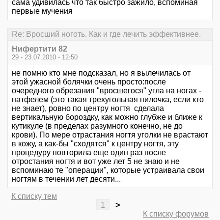
сама удивилась что так быстро зажило, вспоминая
первые мучения
Re: Вросший ноготь. Как и где лечить эффективнее.
Нифертити 82
29 - 23.07.2010 - 12:50
не помню кто мне подсказал, но я вылечилась от
этой ужасной болячки очень просто:после
очередного обрезания "вросшегося" угла на ногах -
натфелем (это такая трехугольная пилочка, если кто
не знает), ровно по центру ногтя сделала
вертикальную бороздку, как можно глубже и ближе к
кутикуле (в пределах разумного конечно, не до
крови). По мере отрастания ногтя уголки не врастают
в кожу, а как-бы "сходятся" к центру ногтя, эту
процедуру повторила еще один раз после
отростания ногтя и вот уже лет 5 не знаю и не
вспоминаю те "операции", которые устраивала свои
ногтям в течении лет десяти...
К списку тем
1
>
К списку форумов