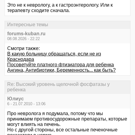
Это не к неврологу, а к гастроэнтерологу. Или к
терапевту сходите сначала.
Интересные темы
forums-kuban.ru
08.08.2026 - 22:22
Смотри также:
В какую больницу обращаться, если не из
Краснодара
Посоветуйте платного фтизиатора для ребенка
Ангина, Антибиотики, Беременность... как быть?
Re: Высокий уровень щелочной фосфатазы у
ребенка
Юлиус
6 - 21.07.2010 - 13:06
Про невролога я подумала, потому что мы
принимаем противосудорожные препараты, которые
могут влиять на печень.
Но с другой стороны, все остальные печеночные