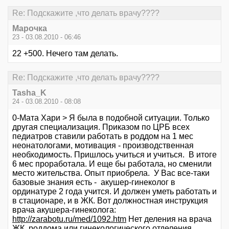
Re: Подскажите ,что делать врачу????
Марочка
23 - 03.08.2010 - 06:46
22 +500. Нечего там делать.
Re: Подскажите ,что делать врачу????
Tasha_K
24 - 03.08.2010 - 08:08
0-Мата Хари > Я была в подобной ситуации. Только
другая специализация. Приказом по ЦРБ всех
педиатров ставили работать в роддом на 1 мес
неонатологами, мотивация - производственная
необходимость. Пришлось учиться и учиться. В итоге
6 мес проработала. И еще бы работала, но сменили
место жительства. Опыт приобрела. У Вас все-таки
базовые знания есть - акушер-гинеколог в
ординатуре 2 года учится. И должен уметь работать и
в стационаре, и в ЖК. Вот должностная инструкция
врача акушера-гинеколога:
http://zarabotu.ru/med/1092.htm
Нет деления на врача
ЖК, роддома или гинекологического отделения.