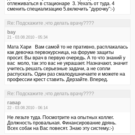
отлеживаться в стационаре 3. Уехать от туда. 4
сменить специализацию 5.включить "дурочку":-)
Re: Подскажите ,что делать врачу????
bay
21 - 03.08.2010 - 05:34
Мата Хари Вам самой то не пративно, расплакалась
как девочка первокурсница, на форуме защиты
просит. Вы врач в первую очередь. А то что знаний у
вас моло, так это вас не украшает. Назначают, значит
учитесь решать серьезные задачи, а не сопли
распускать. Один раз смалодушничаете и можете на
профессии крест ставить. Дерзайте. Вперед.
Re: Подскажите ,что делать врачу????
гавар
22 - 03.08.2010 - 06:14
Не лезьте туда. Посмотрите на опытных коллег.
Должность провальная. Финансирование дрянь.
Всех собак на Вас повесят. Знаю эту систему.:-)