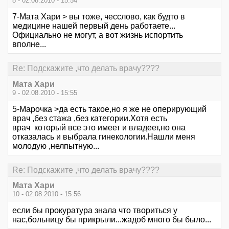
8 - 02.08.2010 - 15:54
7-Мата Хари > вы тоже, чесслово, как будто в
медицине нашей первый день работаете...
Официально не могут, а вот жизнь испортить
вполне...
Re: Подскажите ,что делать врачу????
Мата Хари
9 - 02.08.2010 - 15:55
5-Марочка >да есть такое,но я же не оперирующий
врач ,без стажа ,без категории.Хотя есть
врач который все это имеет и владеет,но она
отказалась и выбрала гинекологии.Нашли меня
молодую ,нелпытную...
Re: Подскажите ,что делать врачу????
Мата Хари
10 - 02.08.2010 - 15:56
если бы прокуратура знала что твориться у
нас,больницу бы прикрыли...жадоб много бы было...