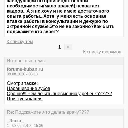
заведующей по производственной
необходимости(мало врачей),нехватает
кадров...А я не хочу и не имею достаточного
опыта работы...Хотя у меня есть основная
втавка работы в консультации и дежурю по
эктренной службе.Это не не законно?Как быть
подскажите кто знает?
К списку тем
1
>
К списку форумов
Интересные темы
forums-kuban.ru
08.08.2026 - 03:13
Смотри также:
Наращивание зубов
Срочно!!! Чем лечить пневмонию у ребёнка?????
Приступы кашля
Re: Подскажите ,что делать врачу????
_Зюка_
1 - 02.08.2010 - 15:36