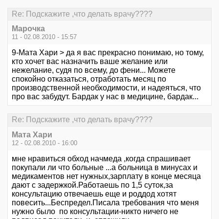
Re: Подскажите ,что делать врачу????
Марочка
11 - 02.08.2010 - 15:57
9-Мата Хари > да я вас прекрасно понимаю, но тому,
кто хочет вас назначить ваше желание или
нежелание, судя по всему, до фени... Можете
спокойно отказаться, отработать месяц по
производственной необходимости, и надеяться, что
про вас забудут. Бардак у нас в медицине, бардак...
Re: Подскажите ,что делать врачу????
Мата Хари
12 - 02.08.2010 - 16:00
мне нравиться обход начмеда ,когда спрашивает
покупали ли что больные ...а больница в минусах и
медикаментов нет нужных,зарплату в конце месяца
дают с задержкой.Работаешь по 1,5 суток,за
консультацию отвечаешь еще и роддод хотят
повесить...Беспредел.Писала требования что меня
нужно было по консультации-никто ничего не