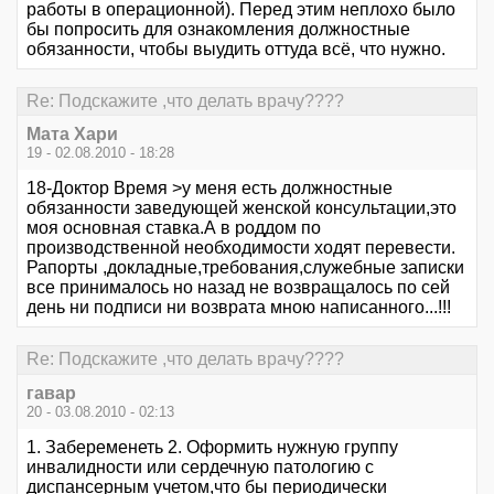
работы в операционной). Перед этим неплохо было
бы попросить для ознакомления должностные
обязанности, чтобы выудить оттуда всё, что нужно.
Re: Подскажите ,что делать врачу????
Мата Хари
19 - 02.08.2010 - 18:28
18-Доктор Время >у меня есть должностные
обязанности заведующей женской консультации,это
моя основная ставка.А в роддом по
производственной необходимости ходят перевести.
Рапорты ,докладные,требования,служебные записки
все принималось но назад не возвращалось по сей
день ни подписи ни возврата мною написанного...!!!
Re: Подскажите ,что делать врачу????
гавар
20 - 03.08.2010 - 02:13
1. Забеременеть 2. Оформить нужную группу
инвалидности или сердечную патологию с
диспансерным учетом,что бы периодически