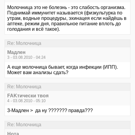
Молочница это не болезнь - это слабость организма.
Поднимай иммунитет называется (физкультурка по
утрам, водные процедуры, эхинацея если найдёшь в
аптеке, режим дня, правильное питание вплоть до
голодания и всё такое).
Re: Молочница
Мадлен
3 - 03.08.2010 - 04:24
А еще молочница бывает, когда инфекции (ИПП).
Может вам анализы сдать?
Re: Молочница
FAKтически твоя
4 - 03.08.2010 - 05:10
3-Мадлен > да ну ??????? правда???
Re: Молочница
Нота