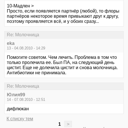
10-Мадлен >
Просто, если появляется партнёр (любой), то флоры
партнёров некоторое время привыкают друг к другу,
поэтому проявляется всё, и у обоих сразу...
Re: Молочница
eka
13 - 04.08.2010 - 14:29
Помогите советом. Чем лечить. Проблема в том что
только пролечила ее. Был ПА, на следующий день
цистит. Еще не долечила цистит и снова молочница.
Антибиотики не принимала.
Re: Молочница
Юлия99
14 - 07.08.2010 - 12:51
дифлюкан
К списку тем
1
>