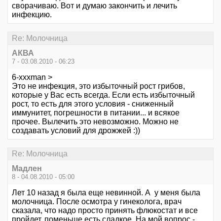
сворачиваю. Вот и думаю закончить и лечить
инфекцию.
Re: Молочница
АКВА
7 - 03.08.2010 - 06:23
6-xxxman >
Это не инфекция, это избыточный рост грибов,
которые у Вас есть всегда. Если есть избыточный
рост, то есть для этого условия - сниженный
иммунитет, погрешности в питании... и всякое
прочее. Вылечить это невозможно. Можно не
создавать условий для дрожжей :))
Re: Молочница
Мадлен
8 - 04.08.2010 - 05:00
Лет 10 назад я была еще невинной. А у меня была
молочница. После осмотра у гинеколога, врач
сказала, что надо просто принять флюкостат и все
пройдет, поменьше есть сладкое. На мой вопрос -