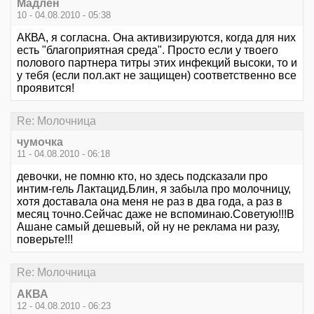
Мадлен
10 - 04.08.2010 - 05:38
АКВА, я согласна. Она активизируются, когда для них
есть "благоприятная среда". Просто если у твоего
полового партнера титры этих инфекций высоки, то и
у тебя (если пол.акт не защищен) соответственно все
проявится!
Re: Молочница
чумочка
11 - 04.08.2010 - 06:18
девочки, не помню кто, но здесь подсказали про
интим-гель Лактацид.Блин, я забыла про молочницу,
хотя доставала она меня не раз в два года, а раз в
месяц точно.Сейчас даже не вспоминаю.Советую!!!В
Ашане самый дешевый, ой ну не реклама ни разу,
поверьте!!!
Re: Молочница
АКВА
12 - 04.08.2010 - 06:23