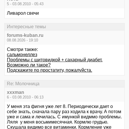
5 - 03.08.2010 - 05:43
Ливарол свечи
Интересные темы
forums-kuban.ru
08.08.2026 - 19:10
Смотри также:
сальмонеллез
Проблемы с щитовидкой + сахарный диабет.
Возможно ли такое?
Подскажите по простатиту, пожалуйста.
Re: Молочница
xxxman
6 - 03.08.2010 - 06:13
У меня эта фигня уже лет 8. Периодически дает о
себе знать, сначала пару раз ходила к врачу. А потом
уже и сама и лечилась. С имункой видммо проблемы.
Ляля у меня восьмимесячная. Кормлю грудью.
Скушала видимо все витаминки. Кормление уже