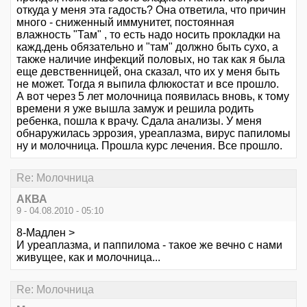
откуда у меня эта гадость? Она ответила, что причин
много - сниженный иммунитет, постоянная
влажность "Там" , то есть надо носить прокладки на
кажд.день обязательно и "там" должно быть сухо, а
также наличие инфекций половых, но так как я была
еще девственницей, она сказал, что их у меня быть
не может. Тогда я выпила флюкостат и все прошло.
А вот через 5 лет молочница появилась вновь, к тому
времени я уже вышла замуж и решила родить
ребенка, пошла к врачу. Сдала анализы. У меня
обнаружилась эррозия, уреаплазма, вирус папиломы
ну и молочница. Прошла курс лечения. Все прошло.
Re: Молочница
АКВА
9 - 04.08.2010 - 05:10
8-Мадлен >
И уреаплазма, и паппилома - такое же вечно с нами
живущее, как и молочница...
Re: Молочница