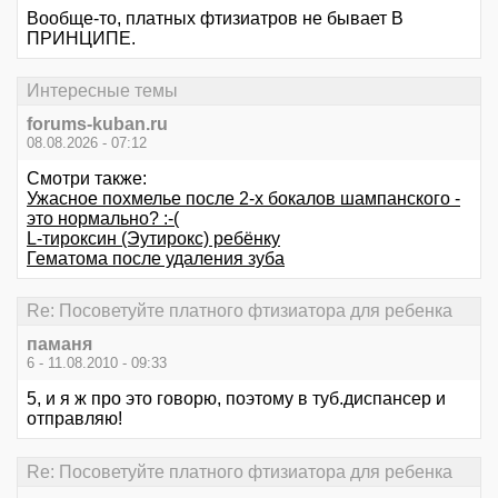
Вообще-то, платных фтизиатров не бывает В
ПРИНЦИПЕ.
Интересные темы
forums-kuban.ru
08.08.2026 - 07:12
Смотри также:
Ужасное похмелье после 2-х бокалов шампанского -
это нормально? :-(
L-тироксин (Эутирокс) ребёнку
Гематома после удаления зуба
Re: Посоветуйте платного фтизиатора для ребенка
паманя
6 - 11.08.2010 - 09:33
5, и я ж про это говорю, поэтому в туб.диспансер и
отправляю!
Re: Посоветуйте платного фтизиатора для ребенка