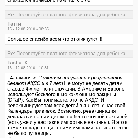
Re: Посоветуйте платного фтизиатора для ребенка
Татти
15 - 12.08.2010 - 08:35
Большое спасибо всем кто откликнулся!!!
Re: Посоветуйте платного фтизиатора для ребенка
Tasha_K
16 - 12.08.2010 - 10:31
14-паманя >
С учетом полученных результатов
делают АКДС и в 7 лет
Не могут ее делать детям
старше 4-х лет по инструкции. В Америке и Европе
используют бесклеточные коклюшные вакцины
(DTaP). Как Вы понимаете, это не АКДС. И
ревакцинируют там всех детей в 4-6 лет. У нас свой
Календарь прививок. Возможно, ревакцинация
делалась и нашим детям, но бесклеточной вакциной
(есть уже и у нас такие импортные вакцины). Я это к
тому, что надо вещи своими именами называть, чтбы
не было путаницы.