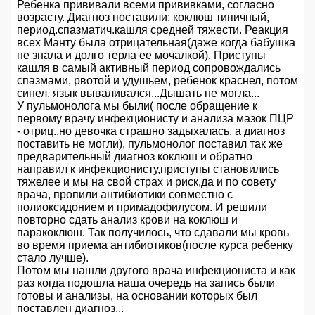
Ребенка прививали всеми прививками, согласно
возрасту. Диагноз поставили: коклюш типичный,
период.спазматич.кашля средней тяжести. Реакция
всех Манту была отрицательная(даже когда бабушка
не знала и долго терла ее мочалкой). Приступы
кашля в самый активный период сопровождались
спазмами, рвотой и удушьем, ребенок краснел, потом
синел, язык вываливался...Дышать не могла...
У пульмонолога мы были( после обращение к
первому врачу инфекционисту и анализа мазок ПЦР
- отриц.,но девочка страшно задыхалась, а диагноз
поставить не могли), пульмонолог поставил так же
предварительный диагноз коклюш и обратно
направил к инфекционисту,приступы становились
тяжелее и мы на свой страх и риск,да и по совету
врача, пропили антибиотики совместно с
полиоксидонием и примадофилусом. И решили
повторно сдать анализ крови на коклюш и
паракоклюш. Так получилось, что сдавали мы кровь
во время приема антибиотиков(после курса ребенку
стало лучше).
Потом мы нашли другого врача инфекциониста и как
раз когда подошла наша очередь на запись были
готовы и анализы, на основании которых был
поставлен диагноз...