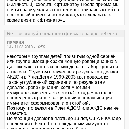
был чистый), сходить к фтизиатру. После приема мы
почти сразу уехали, а вот теперь собираясь к ней на
повторный прием, я вспомнила, что сделала все,
кроме визита к фтизиатру...
Re: Посоветуйте платного фтизиатора для ребенка
паманя
14 - 11.08.2010 - 16:59
некоторым группам детей привитым одной серией
или группе имеющих заканченную ревакцинацию в
д\с, школах ,в пол-ках по м\ж делают забор крови на
антитела. С учетом полученных результатов делают
АКДС и в 7 лет.Детям 1999-2003 г.р. проводился
такой углубленный скрининг и по результатам
делалась ревакцинация, хотя многими
иммунологами считается что к 5-7 годам на фоне
проведенных ранее вакцинаций и ревакцинация
иммунитет сформирован и он стойкий.
Поэтому что делали в 7 лет АДСМ или АКДС нам не
известно.
Во Франции делают в плоть до 13 лет, США и КАнаде
последняя в 6 лет. Т.к. по их данным иммунитет
снижается примерно начиная с 3 лет.