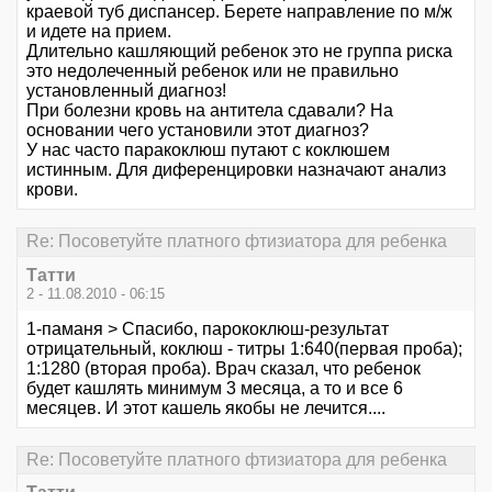
краевой туб диспансер. Берете направление по м/ж
и идете на прием.
Длительно кашляющий ребенок это не группа риска
это недолеченный ребенок или не правильно
установленный диагноз!
При болезни кровь на антитела сдавали? На
основании чего установили этот диагноз?
У нас часто паракоклюш путают с коклюшем
истинным. Для диференцировки назначают анализ
крови.
Re: Посоветуйте платного фтизиатора для ребенка
Татти
2 - 11.08.2010 - 06:15
1-паманя > Спасибо, парококлюш-результат
отрицательный, коклюш - титры 1:640(первая проба);
1:1280 (вторая проба). Врач сказал, что ребенок
будет кашлять минимум 3 месяца, а то и все 6
месяцев. И этот кашель якобы не лечится....
Re: Посоветуйте платного фтизиатора для ребенка