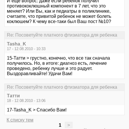
И еще вопрос: даже если ребенок получил
противококлюшный компонент в 7 лет, что это
меняет? Или Вы, как и педиатры в поликлинике,
считаете, что привитой ребенок не может болеть
коклюшем? К чему все-таки был Ваш пост №10?
Re: Посоветуйте платного фтизиатора для ребенка
Tasha_K
17 - 12.08.2010 - 10:33
15-Татти > грустно, конечно, что все так сначала
получилось. Но, в итоге: диагноз есть, лечение
проведено, ребенку лучше и это радует.
Выздоравливайте! Удачи Вам!
Re: Посоветуйте платного фтизиатора для ребенка
Татти
18 - 12.08.2010 - 13:06
17-Tasha_K > Спасибо Вам!
К списку тем
1
>