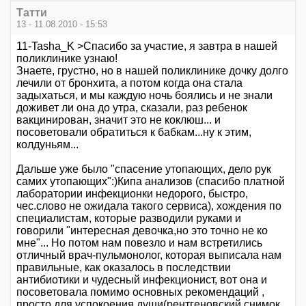
Татти
13 - 11.08.2010 - 15:53
11-Tasha_K >Спасибо за участие, я завтра в нашей
поликлинике узнаю!
Знаете, грустно, но в нашей поликлинике дочку долго
лечили от бронхита, а потом когда она стала
задыхаться, и мы каждую ночь боялись и не знали
доживет ли она до утра, сказали, раз ребенок
вакцинирован, значит это не коклюш... и
посоветовали обратиться к бабкам...ну к этим,
колдуньям...
Дальше уже было "спасение утопающих, дело рук
самих утопающих":)Кипа анализов (спасибо платной
лаборатории инфекционки недорого, быстро,
чес.слово не ожидала такого сервиса), хождения по
специалистам, которые разводили руками и
говорили "интересная девочка,но это точно не ко
мне"... Но потом нам повезло и нам встретились
отличный врач-пульмонолог, которая выписала нам
правильные, как оказалось в последствии
антибиотики и чудесный инфекционист, вот она и
посоветовала помимо основных рекомендаций ,
просто для успокоения души(рентгеновский снимок