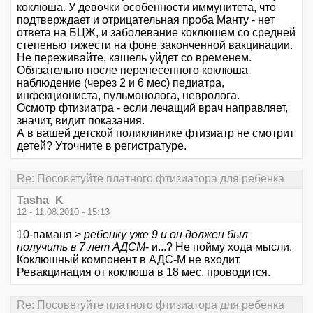
коклюша. У девочки особенности иммунитета, что
подтверждает и отрицательная проба Манту - нет
ответа на БЦЖ, и заболевание коклюшем со средней
степенью тяжести на фоне законченной вакцинации.
Не переживайте, кашель уйдет со временем.
Обязательно после перенесенного коклюша
наблюдение (через 2 и 6 мес) педиатра,
инфекциониста, пульмонолога, невролога.
Осмотр фтизиатра - если лечащий врач направляет,
значит, видит показания.
А в вашей детской поликлинике фтизиатр не смотрит
детей? Уточните в регистратуре.
Re: Посоветуйте платного фтизиатора для ребенка
Tasha_K
12 - 11.08.2010 - 15:13
10-паманя >
ребенку уже 9 и он должен был
получить в 7 лет АДСМ
- и...? Не пойму хода мысли.
Коклюшный компонент в АДС-М не входит.
Ревакцинация от коклюша в 18 мес. проводится.
Re: Посоветуйте платного фтизиатора для ребенка