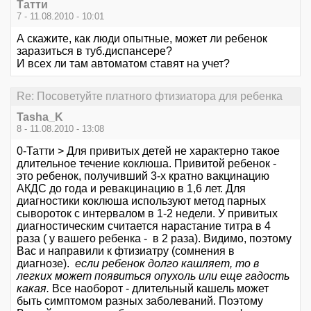
Татти
7 - 11.08.2010 - 10:01
А скажите, как люди опытные, может ли ребенок
заразиться в туб.диспансере?
И всех ли там автоматом ставят на учет?
Re: Посоветуйте платного фтизиатора для ребенка
Tasha_K
8 - 11.08.2010 - 13:08
0-Татти > Для привитых детей не характерно такое
длительное течение коклюша. Привитой ребенок -
это ребенок, получивший 3-х кратно вакцинацию
АКДС до года и ревакцинацию в 1,6 лет. Для
диагностики коклюша используют метод парных
сывороток с интервалом в 1-2 недели. У привитых
диагностическим считается нарастание титра в 4
раза ( у вашего ребенка - в 2 раза). Видимо, поэтому
Вас и направили к фтизиатру (сомнения в
диагнозе).
если ребенок долго кашляет, то в
легких может появиться опухоль или еще гадость
какая.
Все наоборот - длительный кашель может
быть симптомом разных заболеваний. Поэтому