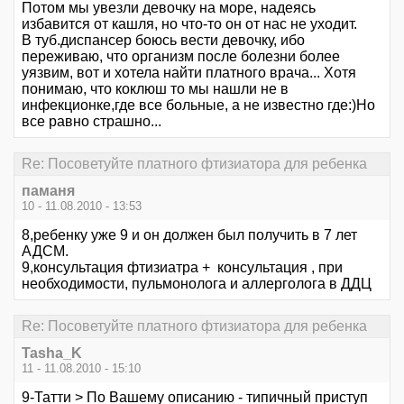
Потом мы увезли девочку на море, надеясь
избавится от кашля, но что-то он от нас не уходит.
В туб.диспансер боюсь вести девочку, ибо
переживаю, что организм после болезни более
уязвим, вот и хотела найти платного врача... Хотя
понимаю, что коклюш то мы нашли не в
инфекционке,где все больные, а не известно где:)Но
все равно страшно...
Re: Посоветуйте платного фтизиатора для ребенка
паманя
10 - 11.08.2010 - 13:53
8,ребенку уже 9 и он должен был получить в 7 лет
АДСМ.
9,консультация фтизиатра + консультация , при
необходимости, пульмонолога и аллерголога в ДДЦ
Re: Посоветуйте платного фтизиатора для ребенка
Tasha_K
11 - 11.08.2010 - 15:10
9-Татти > По Вашему описанию - типичный приступ