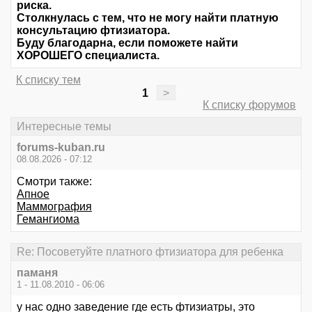
риска.
Столкнулась с тем, что не могу найти платную
консультацию фтизиатора.
Буду благодарна, если поможете найти
ХОРОШЕГО специалиста.
К списку тем
1
>
К списку форумов
Интересные темы
forums-kuban.ru
08.08.2026 - 07:12
Смотри также:
Апное
Маммография
Гемангиома
Re: Посоветуйте платного фтизиатора для ребенка
паманя
1 - 11.08.2010 - 06:06
у нас одно заведение где есть фтизиатры, это