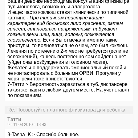
Вашей девочке необходима консультация фтизиатра,
пульмонолога, возможно, и аллерголога.
И еще: часто коклюш ставят клинически по типичной
картине -
При типичном приступе кашля
характерен вид больного: лицо краснеет, затем
синеет, становится напряженным, набухают
кожные вены шеи, лица, головы; отмечается
слезотечение.
Если Вы отмечали именно такие
приступы, то волноваться не о чем, это был коклюш.
Лечения по истечению 2-х мес не требуется (если нет
осложнений), кашель постепенно сам сойдет на нет
(уйдет очаг возбуждения в головном мозге).
Желательно поддерживать эмоциональный покой и
не контактировать с больными ОРВИ. Прогулки у
моря, реки тоже приветствуются.
7-Татти > Вероятность заразиться в туб. диспансере
такая же, как и в любом другом месте. На учет ставят
по показаниям.
Re: Посоветуйте платного фтизиатора для ребенка
Татти
9 - 11.08.2010 - 13:43
8-Tasha_K > Спасибо большое.