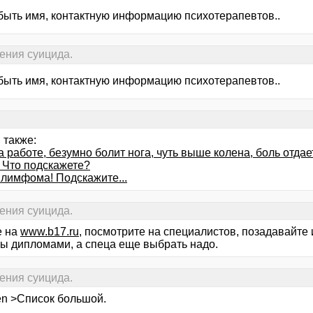
быть имя, контактную информацию психотерапевтов..
чения суицида.
быть имя, контактную информацию психотерапевтов..
 также:
 работе, безумно болит нога, чуть выше колена, боль отдае
. Что подскажете?
 лимфома! Подскажите...
чения суицида.
е на
www.b17.ru
, посмотрите на специалистов, позадавайте 
ы дипломами, а спеца еще выбрать надо.
чения суицида.
en >Список большой.