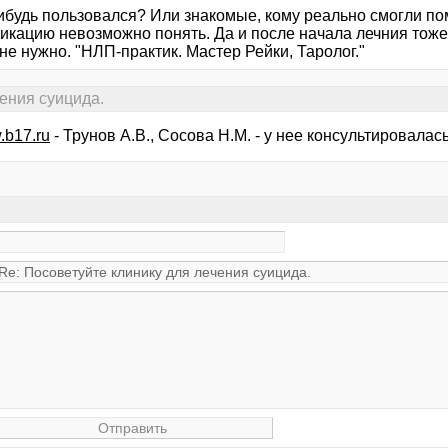
нибудь пользовался? Или знакомые, кому реально смогли п
кацию невозможно понять. Да и после начала лечния тоже. 
не нужно. "НЛП-практик. Мастер Рейки, Таролог."
чения суицида.
b17.ru
- Трунов А.В., Сосова Н.М. - у нее консультировалась