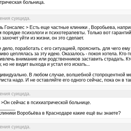
трическая больница.
чения суицида.
ль Гонсалес > Есть еще частные клиники , Воробьева, напр
 порядке психологи и психотерапевты. Только вот гарантий
 захочет уйти из жизни, он это сделает.
дело, поработать с его ситуацией, прояснить. для чего ему
иво цеплялась за эту идею. Оказалось - покоя хотела. Кто-т
ивлечь внимание или родственников заставить страдать. Кто
, но не видит выхода и устал его искать...
дивидуально. В любом случае, волшебной стопроцентной мет
иста надо. И не оставляйте его одного сейчас, пока он в т
чения суицида.
 >Он сейчас в психиатрической больнице.
______
клиники Воробьёва в Краснодаре какие ещё вы знаете?
чения суицида.