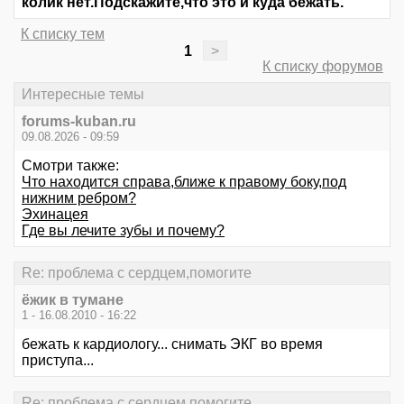
колик нет.Подскажите,что это и куда бежать.
К списку тем
1
>
К списку форумов
Интересные темы
forums-kuban.ru
09.08.2026 - 09:59
Смотри также:
Что находится справа,ближе к правому боку,под
нижним ребром?
Эхинацея
Где вы лечите зубы и почему?
Re: проблема с сердцем,помогите
ёжик в тумане
1 - 16.08.2010 - 16:22
бежать к кардиологу... снимать ЭКГ во время
приступа...
Re: проблема с сердцем,помогите