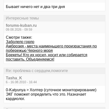
Бывает ничего нет и два-три дня
Интересные темы
forums-kuban.ru
09.08.2026 - 09:59
Смотри также:
Заболело горло
Амброзия - места наименьшего произрастания по
побережью Черного моря
Брекеты! Кто их носил, носит или собирается
поставить. Объединяемся!
Re: проблема с сердцем,помогите
Tasha_K
6 - 16.08.2010 - 16:44
0-Katyunya > Холтер (суточное мониторирование)
ЭКГ поможет определить что это. Назначает
кардиолог.