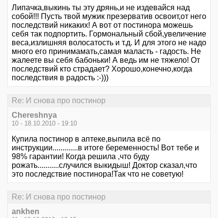
Липачка,выкинь ты эту дрянь,и не издевайся над
собой!!! Пусть твой мужик презерватив освоит,от него
последствий никаких! А вот от постинора можешь
себя так подпортить. Гормональный сбой,увеличение
веса,излишняя волосатость и т.д. И для этого не надо
много его принимамать,самая маласть - гадость. Не
жалеете вы себя бабоньки! А ведь им не тяжело! От
последствий кто страдает? Хорошо,конечно,когда
последствия в радость :-)))
Re: И снова про постинор
Chereshnya
10 - 18.10.2010 - 19:10
Купила постинор в аптеке,выпила всё по
инструкции.............в итоге беременность! Вот тебе и
98% гарантии! Когда решила ,что буду
рожать...........случился выкидыш! Доктор сказал,что
это последствие постинора!Так что не советую!
Re: И снова про постинор
ankhen