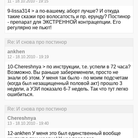
11 - 18.10.2010 - 19:15
9-lissa314 > а по-вашему, аборт лучше? И откуда
такие сказки про волосатость и пр. ерунду? Постинор
- препарат для ЭКСТРЕННОЙ контрацепции. Его
регулярно не пьют!
Re: И снова про постинор
ankhen
12 - 18.10.2010 - 19:19
10-Chereshnya > по инструкции, т.е. успели в 72 часа?
Возможно. Вы раньше забеременели, просто не
знали об этом. У меня так было - по моим подсчетам
(когда был незащищенный половой акт) прошло 3
недели, а УЗИ показало 6-7 недель. Так что тут легко
ошибиться.
Re: И снова про постинор
Chereshnya
13 - 18.10.2010 - 19:40
12-ankhen У меня это был единственный вообще