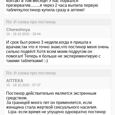
контакт в том месяце! У нас порвался
презерватив.........я через 2 часа выпила первую
таблетку,постинор купила сразу в аптеке!
Re: И снова про постинор
Chereshnya
14 - 18.10.2010 - 19:44
И срок был ровно 3 недели,когда я пришла к
врачам,так что я точно знаю,что постинор меня очень
сильно подвёл! Хотя всем моим подругом он
помогал! Теперь я больше не эксперементирую с
такими таблетками! :-)
Re: И снова про постинор
АПТЕКА
15 - 19.10.2010 - 07:37
Постинор действительно является экстренным
средством.
За границей много лет он применяется, если
женщина стала жертвой сексуального насилия.
Lipa- если время не упущено однократно постинор