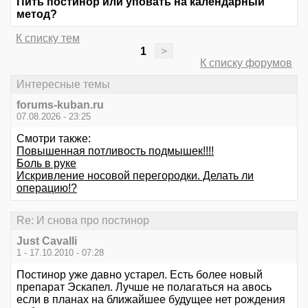
Пить постинор или уповать на календарный
метод?
К списку тем
1
>
К списку форумов
Интересные темы
forums-kuban.ru
07.08.2026 - 23:25
Смотри также:
Повышенная потливость подмышек!!!!
Боль в руке
Искривление носовой перегородки. Делать ли
операцию!?
Re: И снова про постинор
Just Cavalli
1 - 17.10.2010 - 07:28
Постинор уже давно устарел. Есть более новый
препарат Эскапел. Лучше не полагаться на авось
если в планах на ближайшее будущее нет рождения