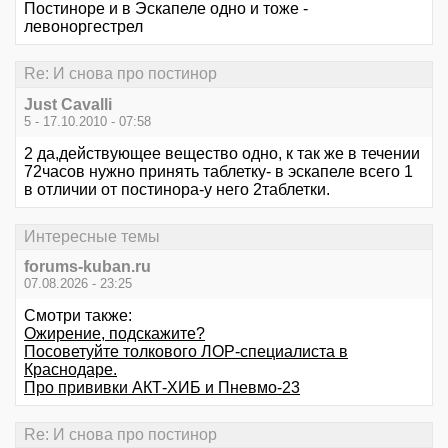
Постиноре и в Эскапеле одно и тоже -
левоноргестрел
Re: И снова про постинор
Just Cavalli
5 - 17.10.2010 - 07:58
2 да,действующее вещество одно, к так же в течении
72часов нужно принять таблетку- в эскапеле всего 1
в отличии от постинора-у него 2таблетки.
Интересные темы
forums-kuban.ru
07.08.2026 - 23:25
Смотри также:
Ожирение, подскажите?
Посоветуйте толкового ЛОР-специалиста в
Краснодаре.
Про прививки АКТ-ХИБ и Пневмо-23
Re: И снова про постинор