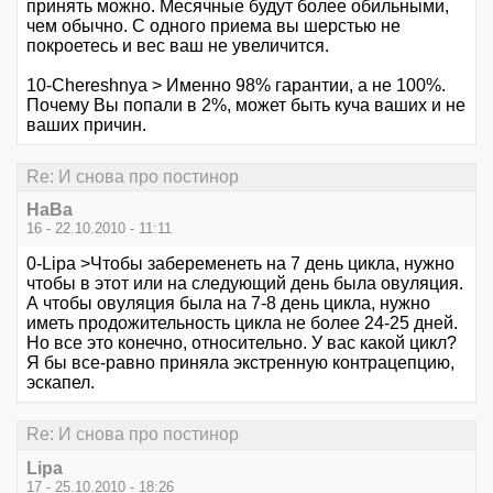
принять можно. Месячные будут более обильными,
чем обычно. С одного приема вы шерстью не
покроетесь и вес ваш не увеличится.
10-Chereshnya > Именно 98% гарантии, а не 100%.
Почему Вы попали в 2%, может быть куча ваших и не
ваших причин.
Re: И снова про постинор
НаВа
16 - 22.10.2010 - 11:11
0-Lipa >Чтобы забеременеть на 7 день цикла, нужно
чтобы в этот или на следующий день была овуляция.
А чтобы овуляция была на 7-8 день цикла, нужно
иметь продожительность цикла не более 24-25 дней.
Но все это конечно, относительно. У вас какой цикл?
Я бы все-равно приняла экстренную контрацепцию,
эскапел.
Re: И снова про постинор
Lipa
17 - 25.10.2010 - 18:26