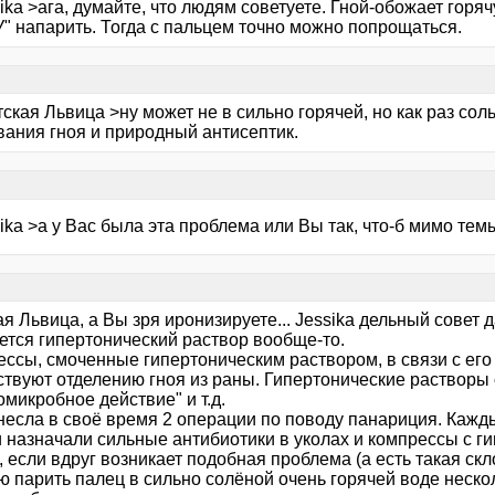
ika >ага, думайте, что людям советуете. Гной-обожает горя
" напарить. Тогда с пальцем точно можно попрощаться.
ская Львица >ну может не в сильно горячей, но как раз сол
вания гноя и природный антисептик.
ika >а у Вас была эта проблема или Вы так, что-б мимо тем
я Львица, а Вы зря иронизируете... Jessika дельный совет д
ется гипертонический раствор вообще-то.
ессы, смоченные гипертоническим раствором, в связи с ег
ствуют отделению гноя из раны. Гипертонические растворы 
микробное действие" и т.д.
несла в своё время 2 операции по поводу панариция. Кажды
и назначали сильные антибиотики в уколах и компрессы с г
 если вдруг возникает подобная проблема (а есть такая скл
 парить палец в сильно солёной очень горячей воде нескол