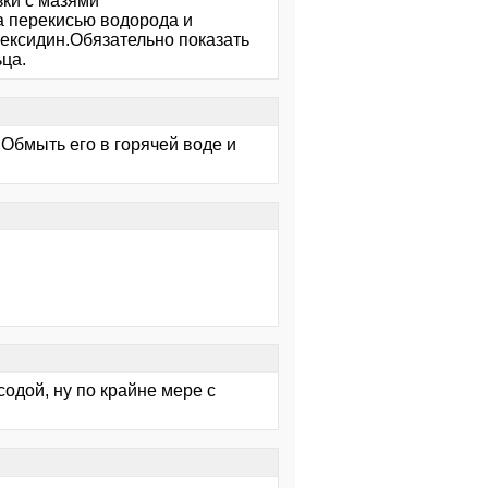
зки с мазями
ка перекисью водорода и
гексидин.Обязательно показать
ца.
Обмыть его в горячей воде и
содой, ну по крайне мере с