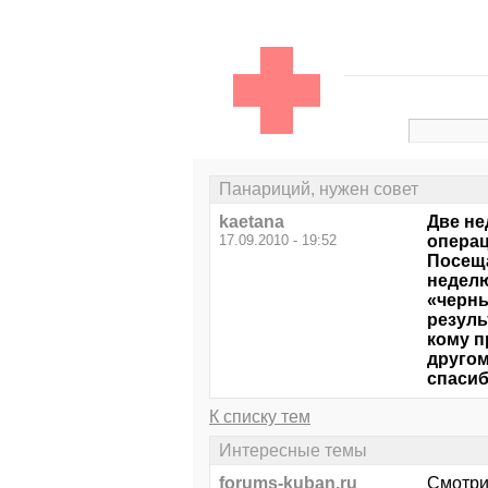
Панариций, нужен совет
kaetana
Две не
17.09.2010 - 19:52
операц
Посеща
неделю
«черны
резуль
кому п
другом
спасиб
К списку тем
Интересные темы
forums-kuban.ru
Смотри