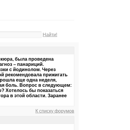
Найти!
икюра, была проведена
агноз – панариций.
зки с йодинолом. Через
ой рекомендовала прижигать
Прошла еще одна неделя,
шая боль. Вопрос в следующем:
ло? Хотелось бы показаться
ора в этой области. Заранее
К списку форумов