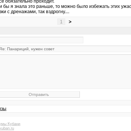
се обязательно проходит.
и бы я знала это раньше, то можно было избежать этих ужа
ки с дренажами, так вздрогну....
1
>
изы
умы Кубани
.
kuban.ru