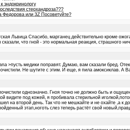
 к эндокринологу
последствия стеохандроза???
а Федорова или 3Z Посоветуйте?
тская Львица Спасибо, марганец действительно кроме ожога
 сказали, что гной - это нормальная реакция, страшного нич
ana >пусть медики поправят. Думаю, вам сказали бред. Отек
очистили. Не шутите с этим. И еще, я пила амоксиклав. А 
почистили однозначно. Гноя точно не должно быть и ощущен
ной видите под кожей, я пробивала стерильной иголкой,пот
шел на второй день. Так что не мешкайте и не охайте ,а к д
ойденный этап,ноготь слез теперь растёт свой новый,правд