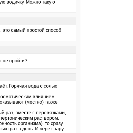
чую водичку. Можно такую
ь, это самый простой способ
ы не пройти?
аёт. Горячая вода с солью
о осмотическим влиянием
оказывают (местно) также
й раз, вместе с перевязками,
ипертоническим раствором.
онность организма), то сразу
ько раз в день. И через пару