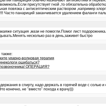
крытии панариция обычно назначают антибиотики и перевя
евомеколь.Если присутствует гной ,то обязательна обработ
ьная повязка с антисептическим раствором ,например хлор
!!! Часто панариций заканчивается удалением фаланги паль
акаяже ситуация ,мази не помогли.Помог лист подорожника.
дывать.Менять несколько раз в день,заживет быстро
 также:
жите ударно-волновая терапия
гинекологи ошибаться?
позвоночника! ОПЕРАЦИЯ?
держания в спирту, надо держать в горячей воде с солью и 
то конечно, не "вместо" похода к врачу)))