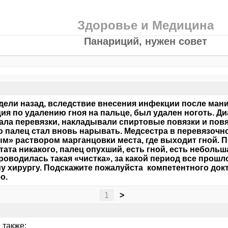
Здоровье и Медицина
Панариций, нужен совет
дели назад, вследствие внесения инфекции после ман
ия по удалению гноя на пальце, был удален ноготь. Ди
ла перевязки, накладывали спиртовые повязки и повя
 палец стал вновь нарывать. Медсестра в перевязочн
м» раствором марганцовки места, где выходит гной. 
тата никакого, палец опухший, есть гной, есть неболь
роводилась такая «чистка», за какой период все прош
у хирургу. Подскажите пожалуйста компетентного докт
о.
1
>
 также: