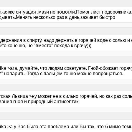
акаяже ситуация ,мази не помогли.Помог лист подорожника.
дывать.Менять несколько раз в день,заживет быстро
держания в спирту, надо держать в горячей воде с солью и 
то конечно, не "вместо" похода к врачу)))
ika >ага, думайте, что людям советуете. Гной-обожает горя
" напарить. Тогда с пальцем точно можно попрощаться.
ская Львица >ну может не в сильно горячей, но как раз сол
вания гноя и природный антисептик.
ika >а у Вас была эта проблема или Вы так, что-б мимо тем