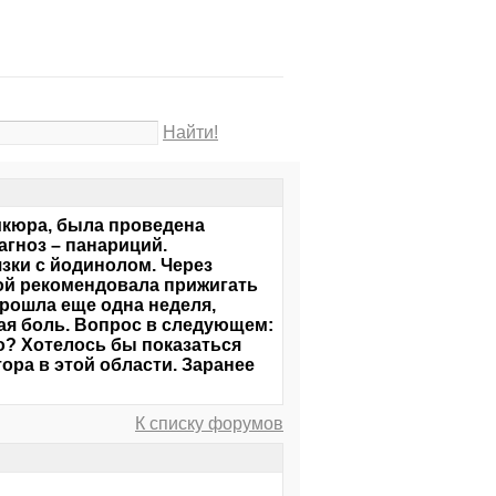
Найти!
икюра, была проведена
агноз – панариций.
зки с йодинолом. Через
ой рекомендовала прижигать
Прошла еще одна неделя,
шая боль. Вопрос в следующем:
ло? Хотелось бы показаться
ора в этой области. Заранее
К списку форумов