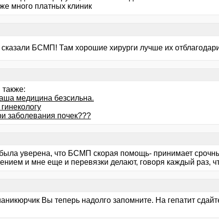
 же много платных клиник
 сказали БСМП! Там хорошие хирурги лучше их отблагодари
 также:
наша медицина безсильна.
 гинекологу
ри заболевания почек???
 была уверена, что БСМП скорая помощь- принимает срочны
нием и мне еще и перевязки делают, говоря каждый раз, чт
аникюрчик Вы теперь надолго запомните. На гепатит сдайте 