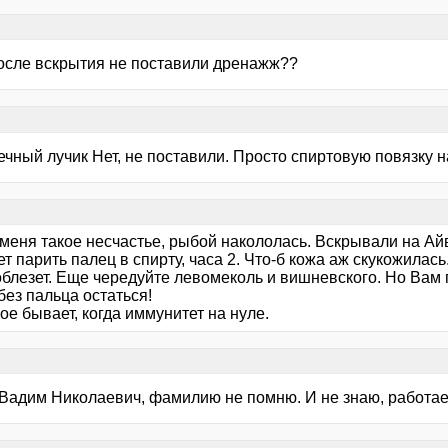
после вскрытия не поставили дренажж??
ечный лучик Нет, не поставили. Просто спиртовую повязку 
 меня такое несчастье, рыбой накололась. Вскрывали на Ай
т парить палец в спирту, часа 2. Что-б кожа аж скукожилась
облезет. Еще чередуйте левомеколь и вишневского. Но Вам 
ез пальца остаться!
кое бывает, когда иммунитет на нуле.
 Вадим Николаевич, фамилию не помню. И не знаю, работает