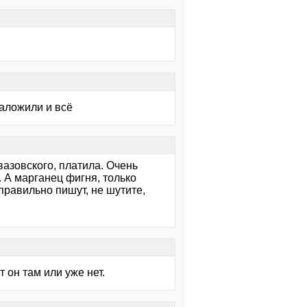
наложили и всё
вазовского, платила. Очень
. А марганец фигня, только
правильно пишут, не шутите,
 он там или уже нет.