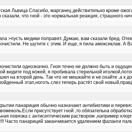
тская Львица Спасибо, марганец действительно кроме ожога
 сказали, что гной - это нормальная реакция, страшного нич
ana >пусть медики поправят. Думаю, вам сказали бред. Отек
очистили. Не шутите с этим. И еще, я пила амоксиклав. А 
почистили однозначно. Гноя точно не должно быть и ощущен
ной видите под кожей, я пробивала стерильной иголкой,пот
шел на второй день. Так что не мешкайте и не охайте ,а к д
ойденный этап,ноготь слез теперь растёт свой новый,правд
крытии панариция обычно назначают антибиотики и перевя
евомеколь.Если присутствует гной ,то обязательна обработ
ьная повязка с антисептическим раствором ,например хлор
!!! Часто панариций заканчивается удалением фаланги паль