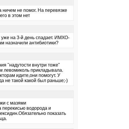
 ничем не помог. На перевязке
его в этом нет
 уже на 3-й день спадает. ИМХО-
Вам назначили антибиотики?
ия "надутости внутри тоже"
ом левомиколь прикладывала.
окторам идите,они помогут. У
а не такой какой был раньше;-)
зки с мазями
ка перекисью водорода и
гексидин.Обязательно показать
ца.