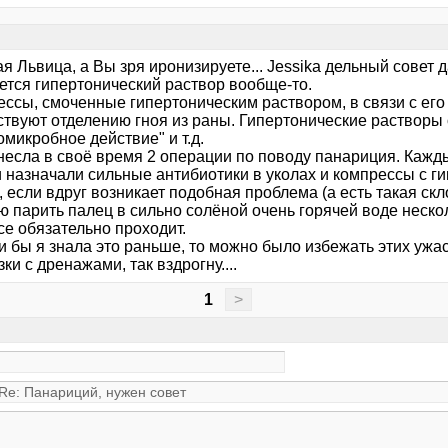
я Львица, а Вы зря иронизируете... Jessika дельный совет д
ется гипертонический раствор вообще-то.
ессы, смоченные гипертоническим раствором, в связи с ег
ствуют отделению гноя из раны. Гипертонические растворы 
микробное действие" и т.д.
несла в своё время 2 операции по поводу панариция. Кажды
и назначали сильные антибиотики в уколах и компрессы с г
 если вдруг возникает подобная проблема (а есть такая скл
 парить палец в сильно солёной очень горячей воде нескол
се обязательно проходит.
и бы я знала это раньше, то можно было избежать этих ужа
ки с дренажами, так вздрогну....
1
>