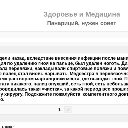
Здоровье и Медицина
Панариций, нужен совет
дели назад, вследствие внесения инфекции после ман
ия по удалению гноя на пальце, был удален ноготь. Ди
ла перевязки, накладывали спиртовые повязки и повя
 палец стал вновь нарывать. Медсестра в перевязочн
м» раствором марганцовки места, где выходит гной. 
тата никакого, палец опухший, есть гной, есть неболь
роводилась такая «чистка», за какой период все прош
у хирургу. Подскажите пожалуйста компетентного докт
о.
1
>
 также: