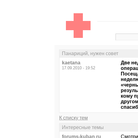
Панариций, нужен совет
kaetana
Две не
17.09.2010 - 19:52
операц
Посеща
неделю
«черны
резуль
кому п
другом
спасиб
К списку тем
Интересные темы
forums-kuban.ru
Смотри