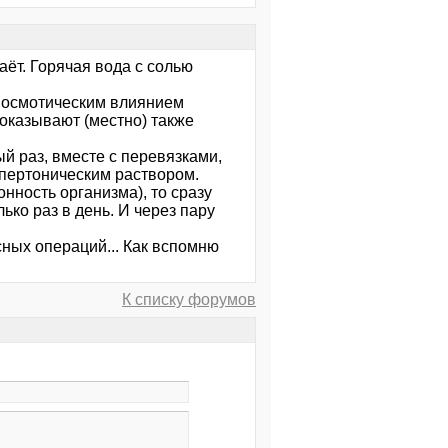
аёт. Горячая вода с солью
о осмотическим влиянием
оказывают (местно) также
й раз, вместе с перевязками,
ипертоническим раствором.
онность организма), то сразу
ько раз в день. И через пару
сных операций... Как вспомню
К списку форумов