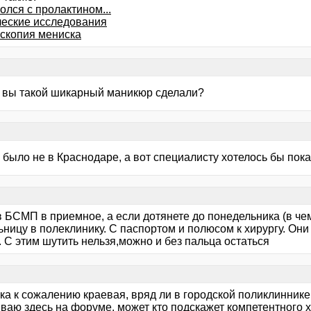
олся с пролактином...
ческие исследования
скопия мениска
е вы такой шикарный маникюр сделали?
о было не в Краснодаре, а вот специалисту хотелось бы пока
в БСМП в приемное, а если дотянете до понедельника (в че
ницу в полеклинику. С паспортом и полюсом к хирургу. Они
 С этим шутить нельзя,можно и без пальца остаться
а к сожалению краевая, вряд ли в городской поликлиннике 
аю здесь на форуме, может кто подскажет компетентного х