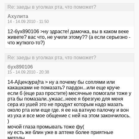
Re: заеды в уголках рта, что поможет?
Ахулита
14 - 14.09.2010 - 11:50
12-бух890106 >ну здрасте! дамочка, вы в каком веке
живете? вас что, не учили этому?? (а если серьезно -
что жуткого-то?)
Re: заеды в уголках рта, что поможет?
бух890106
15 - 14.09.2010 - 20:38
14-А
[цензура]
та > ну а почему бы соплями или
какашками не помазать? пардон...или еще круче
если б (еще раз простите) месячные помогали тоже у
рта бы помазали..ужаас..неее я брезгую для меня
сера из ушей это не продукт которым надо мазать
около рта или еще где. я ее на ватную палочку и вон
из уха и все мое общение с ней на этом закончилось.
)
мочой глаза промывать тоже фу(
ну есть же блин уже в аптеке более приятные
методы