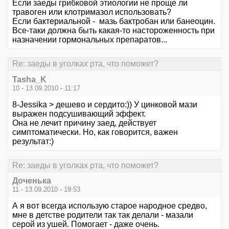
Если заеды грибковой этиологии не проще ли
травоген или клотримазол использовать?
Если бактериальной - мазь бактробан или банеоцин.
Все-таки должна быть какая-то настороженность при
назначении гормональных препаратов...
Re: заеды в уголках рта, что поможет?
Tasha_K
10 - 13.09.2010 - 11:17
8-Jessika > дешево и сердито:)) У цинковой мази
выражен подсушивающий эффект.
Она не лечит причину заед, действует
симптоматически. Но, как говорится, важен
результат:)
Re: заеды в уголках рта, что поможет?
Доченька
11 - 13.09.2010 - 19:53
А я вот всегда использую старое народное средво,
мне в детстве родители так так делали - мазали
серой из ушей. Помогает - даже очень.