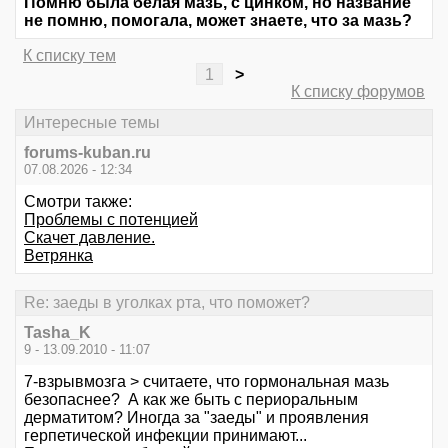
Помню была белая мазь, с цинком, но название
не помню, помогала, может знаете, что за мазь?
К списку тем
1
>
К списку форумов
Интересные темы
forums-kuban.ru
07.08.2026 - 12:34
Смотри также:
Проблемы с потенцией
Скачет давление.
Ветрянка
Re: заеды в уголках рта, что поможет?
Tasha_K
9 - 13.09.2010 - 11:07
7-взрывмозга > считаете, что гормональная мазь
безопаснее? А как же быть с периоральным
дерматитом? Иногда за "заеды" и проявления
герпетической инфекции принимают...