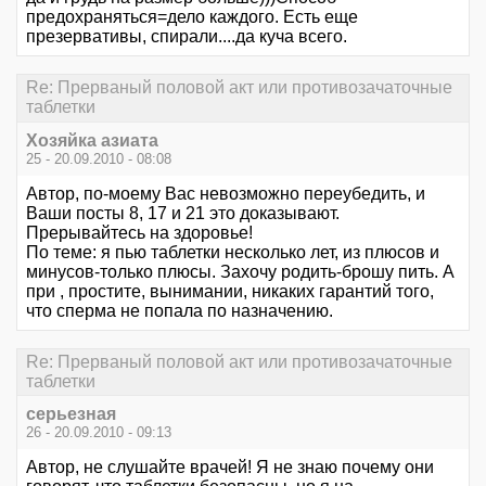
предохраняться=дело каждого. Есть еще
презервативы, спирали....да куча всего.
Re: Прерваный половой акт или противозачаточные
таблетки
Хозяйка азиата
25 - 20.09.2010 - 08:08
Автор, по-моему Вас невозможно переубедить, и
Ваши посты 8, 17 и 21 это доказывают.
Прерывайтесь на здоровье!
По теме: я пью таблетки несколько лет, из плюсов и
минусов-только плюсы. Захочу родить-брошу пить. А
при , простите, вынимании, никаких гарантий того,
что сперма не попала по назначению.
Re: Прерваный половой акт или противозачаточные
таблетки
серьезная
26 - 20.09.2010 - 09:13
Автор, не слушайте врачей! Я не знаю почему они