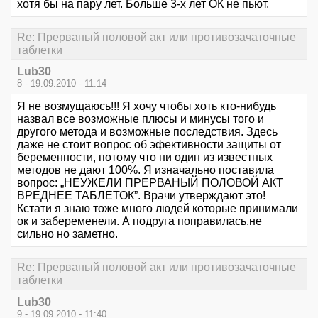
хотя бы на пару лет. Больше 3-х лет ОК не пьют.
Re: Прерваный половой акт или противозачаточные
таблетки
Lub30
8 - 19.09.2010 - 11:14
Я не возмущаюсь!!! Я хочу чтобы хоть кто-нибудь
назвал все возможные плюсы и минусы того и
другого метода и возможные последствия. Здесь
даже не стоит вопрос об эфективности защиты от
беременности, потому что ни один из известных
методов не дают 100%. Я изначально поставила
вопрос: „НЕУЖЕЛИ ПРЕРВАНЫЙ ПОЛОВОЙ АКТ
ВРЕДНЕЕ ТАБЛЕТОК”. Врачи утверждают это!
Кстати я знаю тоже много людей которые принимали
ок и забеременели. А подруга поправилась,не
сильно но заметно.
Re: Прерваный половой акт или противозачаточные
таблетки
Lub30
9 - 19.09.2010 - 11:40