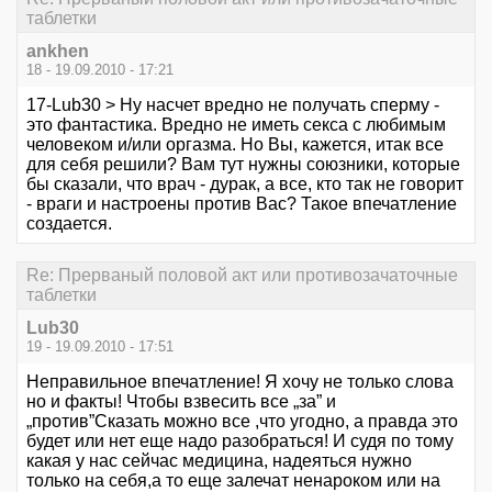
таблетки
ankhen
18 - 19.09.2010 - 17:21
17-Lub30 > Ну насчет вредно не получать сперму -
это фантастика. Вредно не иметь секса с любимым
человеком и/или оргазма. Но Вы, кажется, итак все
для себя решили? Вам тут нужны союзники, которые
бы сказали, что врач - дурак, а все, кто так не говорит
- враги и настроены против Вас? Такое впечатление
создается.
Re: Прерваный половой акт или противозачаточные
таблетки
Lub30
19 - 19.09.2010 - 17:51
Неправильное впечатление! Я хочу не только слова
но и факты! Чтобы взвесить все „за” и
„против”Сказать можно все ,что угодно, а правда это
будет или нет еще надо разобраться! И судя по тому
какая у нас сейчас медицина, надеяться нужно
только на себя,а то еще залечат ненароком или на