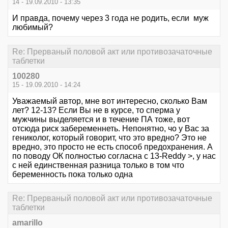
14 - 19.09.2010 - 13:35
И правда, почему через 3 года не родить, если муж
любимый?
Re: Прерваный половой акт или противозачаточные
таблетки
100280
15 - 19.09.2010 - 14:24
Уважаемый автор, мне вот интересно, сколько Вам
лет? 12-13? Если Вы не в курсе, то сперма у
мужчины выделяется и в течение ПА тоже, вот
отсюда риск забеременнеть. Непонятно, чо у Вас за
гениколог, который говорит, что это вредно? Это не
вредно, это просто не есть способ предохранения. А
по поводу ОК полностью согласна с 13-Reddy >, у нас
с ней единственная разница только в том что
беременность пока только одна
Re: Прерваный половой акт или противозачаточные
таблетки
amarillo