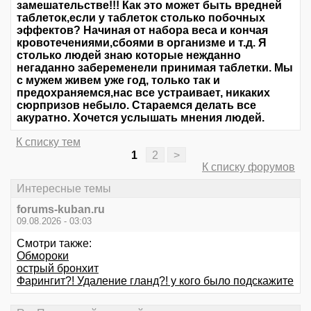
замешательстве!!! Как это может быть вредней
таблеток,если у таблеток столько побочных
эффектов? Начиная от набора веса и кончая
кровотечениями,сбоями в организме и т.д. Я
столько людей знаю которые нежданно
негаданно забеременели принимая таблетки. Мы
с мужем живем уже год, только так и
предохраняемся,нас все устраивает, никаких
сюрпризов небыло. Стараемся делать все
акуратно. Хочется услышать мнения людей.
К списку тем
1
2
>
К списку форумов
Интересные темы
forums-kuban.ru
09.08.2026 - 03:03
Смотри также:
Обмороки
острый бронхит
Фарингит?! Удаление гланд?! у кого было подскажите