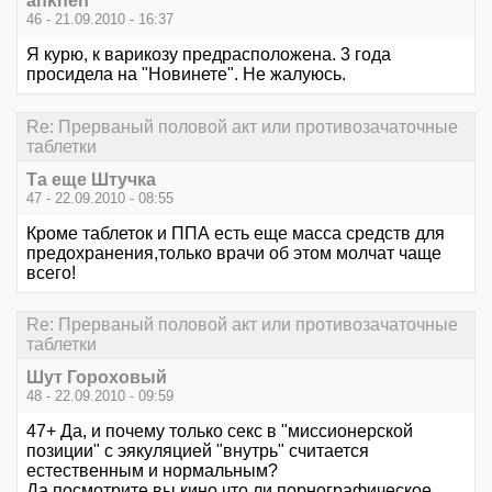
ankhen
46 - 21.09.2010 - 16:37
Я курю, к варикозу предрасположена. 3 года
просидела на "Новинете". Не жалуюсь.
Re: Прерваный половой акт или противозачаточные
таблетки
Та еще Штучка
47 - 22.09.2010 - 08:55
Кроме таблеток и ППА есть еще масса средств для
предохранения,только врачи об этом молчат чаще
всего!
Re: Прерваный половой акт или противозачаточные
таблетки
Шут Гороховый
48 - 22.09.2010 - 09:59
47+ Да, и почему только секс в "миссионерской
позиции" с эякуляцией "внутрь" считается
естественным и нормальным?
Да посмотрите вы кино что ли порнографическое