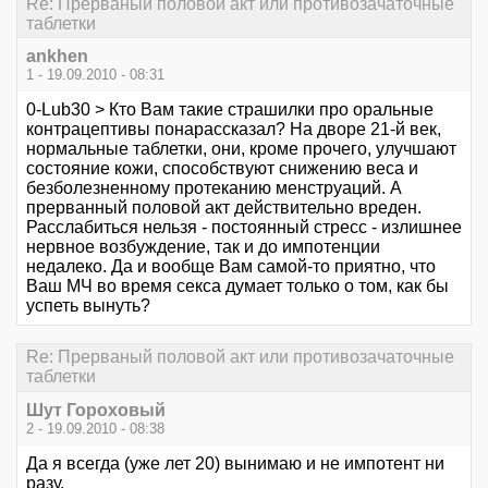
Re: Прерваный половой акт или противозачаточные
таблетки
ankhen
1 - 19.09.2010 - 08:31
0-Lub30 > Кто Вам такие страшилки про оральные
контрацептивы понарассказал? На дворе 21-й век,
нормальные таблетки, они, кроме прочего, улучшают
состояние кожи, способствуют снижению веса и
безболезненному протеканию менструаций. А
прерванный половой акт действительно вреден.
Расслабиться нельзя - постоянный стресс - излишнее
нервное возбуждение, так и до импотенции
недалеко. Да и вообще Вам самой-то приятно, что
Ваш МЧ во время секса думает только о том, как бы
успеть вынуть?
Re: Прерваный половой акт или противозачаточные
таблетки
Шут Гороховый
2 - 19.09.2010 - 08:38
Да я всегда (уже лет 20) вынимаю и не импотент ни
разу.