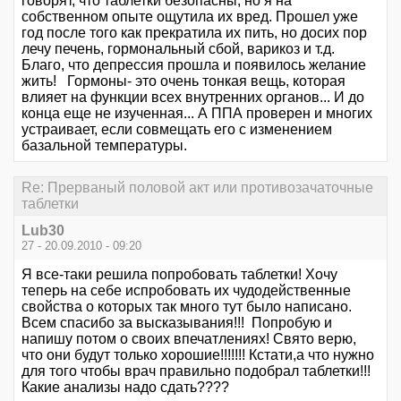
говорят, что таблетки безопасны, но я на
собственном опыте ощутила их вред. Прошел уже
год после того как прекратила их пить, но досих пор
лечу печень, гормональный сбой, варикоз и т.д.
Благо, что депрессия прошла и появилось желание
жить! Гормоны- это очень тонкая вещь, которая
влияет на функции всех внутренних органов... И до
конца еще не изученная... А ППА проверен и многих
устраивает, если совмещать его с изменением
базальной температуры.
Re: Прерваный половой акт или противозачаточные
таблетки
Lub30
27 - 20.09.2010 - 09:20
Я все-таки решила попробовать таблетки! Хочу
теперь на себе испробовать их чудодейственные
свойства о которых так много тут было написано.
Всем спасибо за высказывания!!! Попробую и
напишу потом о своих впечатлениях! Свято верю,
что они будут только хорошие!!!!!!! Кстати,а что нужно
для того чтобы врач правильно подобрал таблетки!!!
Какие анализы надо сдать????