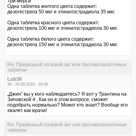
Три-мерси
Одна таблетка желтого цвета содержит:
дезогестрела 50 мкг и этинилэстрадиола 35 мкг.
Одна таблетка красного цвета содержит:
дезогестрела 100 мкг и этинилэстрадиола 30 мкг.
Одна таблетка белого цвета содержит:
дезогестрела 150 мкг и этинилэстрадиола 30 мкг.
Re: Прерваный половой акт или противозачаточные
таблетки
Lub30
39 - 20.09.2010 - 18:08
„Джин” вы у кого наблюдаетесь? Я вот у Трантина на
Зиповской 4 . Как он в этом вопросе, сможет
подобрать нормально? Может кто знает? Вообще его
хвалят как врача!
Re: Прерваный половой акт или противозачаточные
таблетки