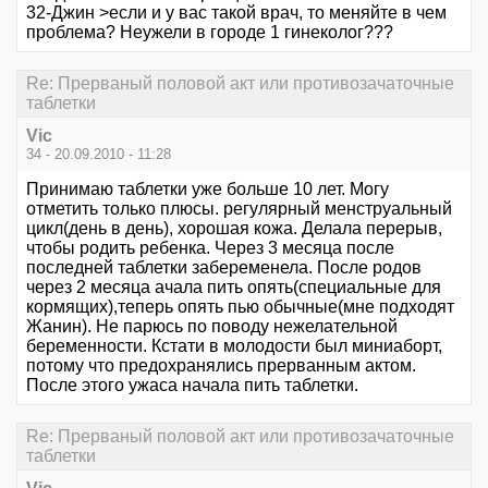
32-Джин >если и у вас такой врач, то меняйте в чем
проблема? Неужели в городе 1 гинеколог???
Re: Прерваный половой акт или противозачаточные
таблетки
Vic
34 - 20.09.2010 - 11:28
Принимаю таблетки уже больше 10 лет. Могу
отметить только плюсы. регулярный менструальный
цикл(день в день), хорошая кожа. Делала перерыв,
чтобы родить ребенка. Через 3 месяца после
последней таблетки забеременела. После родов
через 2 месяца ачала пить опять(специальные для
кормящих),теперь опять пью обычные(мне подходят
Жанин). Не парюсь по поводу нежелательной
беременности. Кстати в молодости был миниаборт,
потому что предохранялись прерванным актом.
После этого ужаса начала пить таблетки.
Re: Прерваный половой акт или противозачаточные
таблетки