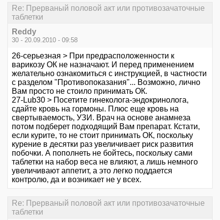
Re: Прерваный половой акт или противозачаточные
таблетки
Reddy
30 - 20.09.2010 - 09:58
26-серьезная > При предрасположенности к
варикозу ОК не назначают. И перед применением
желательно ознакомиться с инструкцией, в частности
с разделом "Противопоказания"... Возможно, лично
Вам просто не стоило принимать ОК.
27-Lub30 > Посетите гинеколога-эндокринолога,
сдайте кровь на гормоны. Плюс еще кровь на
свертываемость, УЗИ. Врач на основе анамнеза
потом подберет подходящий Вам препарат. Кстати,
если курите, то не стоит принимать ОК, поскольку
курение в десятки раз увеличивает риск развития
побочки. А пополнеть не бойтесь, поскольку сами
таблетки на набор веса не влияют, а лишь немного
увеличивают аппетит, а это легко поддается
контролю, да и возникает не у всех.
Re: Прерваный половой акт или противозачаточные
таблетки