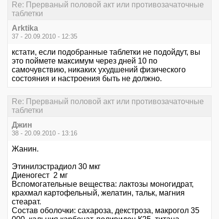
Re: Прерваный половой акт или противозачаточные
таблетки
Arktika
37 - 20.09.2010 - 12:35
кстати, если подобранные таблетки не подойдут, вы
это поймете максимум через дней 10 по
самочувствию, никаких ухудшений физического
состояния и настроения быть не должно.
Re: Прерваный половой акт или противозачаточные
таблетки
Джин
38 - 20.09.2010 - 13:16
Жанин.
Этинилэстрадиол 30 мкг
Диеногест 2 мг
Вспомогательные вещества: лактозы моногидрат,
крахмал картофельный, желатин, тальк, магния
стеарат.
Состав оболочки: сахароза, декстроза, макрогол 35