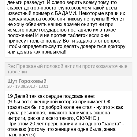
деньги разведут! И слепо верить всему тому,что
скажет доктор-просто глупо,возьмем такой всем
известный пример с БАДАМИ. Некоторые врачи их
нахваливают,а особо они никому не нужны!!! Нет ,я
не хочу обвинять наших врачей они тут ни при
чем,это наше государство поставило их в такое
положение! И я не против таблеток если они
принесут только пользу. Вот и задала этот вопрос
чтобы определиться,что делать довериться доктору
или делать как привыкла!!!
Re: Прерваный половой акт или противозачаточные
таблетки
Шут Гороховый
20 - 19.09.2010 - 18:01
19 Делай так как сердце подсказывает.
(Я бы вот с женщиной которая принимает ОК
трахаться бы по доброй воле не стал - ну это ж как
кукла резиновая, никакого панимешь экшена,
интриги, риска и всего такого, СКУЧНО!)
При этом 20 лет прерывания и ни одного "залёта" -
отвечаю (потому что женщина одна была, жена
называется).