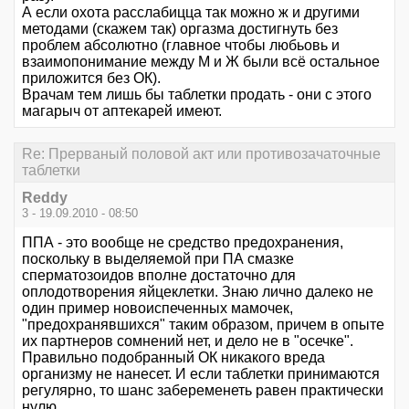
А если охота расслабицца так можно ж и другими
методами (скажем так) оргазма достигнуть без
проблем абсолютно (главное чтобы любьовь и
взаимопонимание между М и Ж были всё остальное
приложится без ОК).
Врачам тем лишь бы таблетки продать - они с этого
магарыч от аптекарей имеют.
Re: Прерваный половой акт или противозачаточные
таблетки
Reddy
3 - 19.09.2010 - 08:50
ППА - это вообще не средство предохранения,
поскольку в выделяемой при ПА смазке
сперматозоидов вполне достаточно для
оплодотворения яйцеклетки. Знаю лично далеко не
один пример новоиспеченных мамочек,
"предохранявшихся" таким образом, причем в опыте
их партнеров сомнений нет, и дело не в "осечке".
Правильно подобранный ОК никакого вреда
организму не нанесет. И если таблетки принимаются
регулярно, то шанс забеременеть равен практически
нулю.