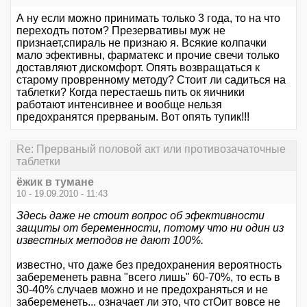
А ну если можно принимать только 3 года, то на что
переходть потом? Презервативы муж не
признает,спираль не признаю я. Всякие колпачки
мало эфективны, фарматекс и прочие свечи только
доставляют дискомфорт. Опять возвращаться к
старому провренному методу? Стоит ли садиться на
таблетки? Когда перестаешь пить ок яичники
работают интенсивнее и вообще нельзя
предохранятся прерваным. Вот опять тупик!!!
Re: Прерваный половой акт или противозачаточные
таблетки
ёжик в тумане
10 - 19.09.2010 - 11:43
Здесь даже не стоит вопрос об эфективности
защиты от беременности, потому что ни один из
известных методов не дают 100%.
известно, что даже без предохранения вероятность
забеременеть равна "всего лишь" 60-70%, то есть в
30-40% случаев можно и не предохраняться и не
забеременеть... означает ли это, что стОит вовсе не