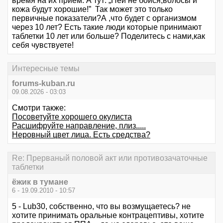
время на их прием. А тут: „Пей не бойся,волосы и
кожа будут хорошие!” Так может это только
первичные показатели?А ,что будет с организмом
через 10 лет? Есть такие люди которые принимают
таблетки 10 лет или больше? Поделитесь с нами,как
себя чувствуете!
Интересные темы
forums-kuban.ru
09.08.2026 - 03:03
Смотри также:
Посоветуйте хорошего окулиста
Расшифруйте направление, плиз.....
Неровный цвет лица. Есть средства?
Re: Прерваный половой акт или противозачаточные
таблетки
ёжик в тумане
6 - 19.09.2010 - 10:57
5 - Lub30, собственно, что вы возмущаетесь? не
хотите принимать оральные контрацептивы, хотите