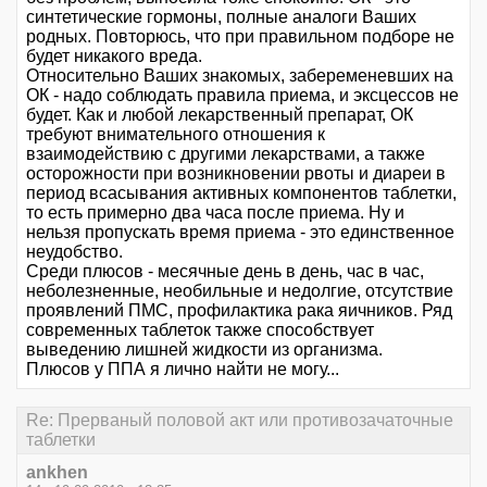
синтетические гормоны, полные аналоги Ваших
родных. Повторюсь, что при правильном подборе не
будет никакого вреда.
Относительно Ваших знакомых, забеременевших на
ОК - надо соблюдать правила приема, и эксцессов не
будет. Как и любой лекарственный препарат, ОК
требуют внимательного отношения к
взаимодействию с другими лекарствами, а также
осторожности при возникновении рвоты и диареи в
период всасывания активных компонентов таблетки,
то есть примерно два часа после приема. Ну и
нельзя пропускать время приема - это единственное
неудобство.
Среди плюсов - месячные день в день, час в час,
неболезненные, необильные и недолгие, отсутствие
проявлений ПМС, профилактика рака яичников. Ряд
современных таблеток также способствует
выведению лишней жидкости из организма.
Плюсов у ППА я лично найти не могу...
Re: Прерваный половой акт или противозачаточные
таблетки
ankhen