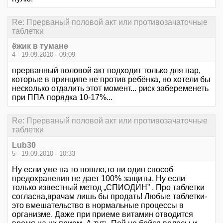
Re: Прерваный половой акт или противозачаточные
таблетки
ёжик в тумане
4 - 19.09.2010 - 09:09
прерванный половой акт подходит только для пар,
которые в принципе не против ребёнка, но хотели бы
несколько отдалить этот момент... риск забеременеть
при ППА порядка 10-17%...
Re: Прерваный половой акт или противозачаточные
таблетки
Lub30
5 - 19.09.2010 - 10:33
Ну если уже на то пошло,то ни один способ
предохранения не дает 100% защиты. Ну если
только известный метод „СПИОДИН” . Про таблетки
согласна,врачам лишь бы продать! Любые таблетки-
это вмешательство в нормальные процессы в
организме. Даже при приеме витамин отводится