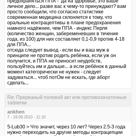
предохраняться ППА - да на здоровье, это ваше
личное дело... разве вас к чему-то принуждают? вам
просто сообщили, что согласно статистике
современная медицина склоняется к тому, что
оральные контрацептивы в плане предохранения
намного надёжнее, чем ППА - индекс Перля
(количество женщин, забеременевших в течение
года, из 100) для них составляет 0,1-0,9 против 4-18
для ППА...
отсюда следует вывод - если вы и ваш муж в
принципе не против родить ребёнка, если уж он
получится, и ППА не приносит неудобств,
пользуйтесь им и дальше... а если ребёнок в данный
момент категорически не нужен - следует
задуматься... чтоб потОм не искать, где аборт
сделать...
Re: Прерваный половой акт или противозачаточные
таблетки
ankhen
7 - 19.09.2010 - 11:10
5-Lub30 > Что значит, через 10 лет? Через 2.5-3 года
нужно переходить на другие методы контрацепции