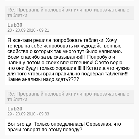
Re: Прерваный половой акт или противозачаточные
таблетки
Lub30
28 - 20.09.2010 - 09:21
Я все-таки решила попробовать таблетки! Хочу
теперь на себе испробовать их чудодейственные
свойства о которых так много тут было написано.
Всем спасибо за высказывания!!! Попробую и
напишу потом о своих впечатлениях! Свято верю,
что они будут только хорошие!!!!!!! Кстати,а что нужно
для того чтобы врач правильно подобрал таблетки!!!
Какие анализы надо здать????
Re: Прерваный половой акт или противозачаточные
таблетки
Lub30
29 - 20.09.2010 - 09:33
Вот это да! Только определилась! Серьезная, что
врачи говорят по этому поводу?