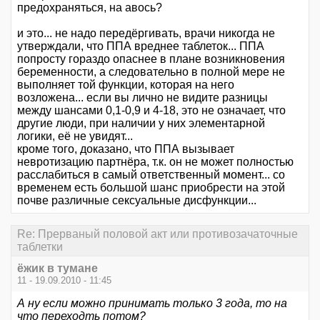
предохраняться, на авось?
и это... не надо передёргивать, врачи никогда не
утверждали, что ППА вреднее таблеток... ППА
попросту гораздо опаснее в плане возникновения
беременности, а следовательно в полной мере не
выполняет той функции, которая на него
возложена... если вы лично не видите разницы
между шансами 0,1-0,9 и 4-18, это не означает, что
другие люди, при наличии у них элементарной
логики, её не увидят...
кроме того, доказано, что ППА вызывает
невротизацию партнёра, т.к. он не может полностью
расслабиться в самый ответственный момент... со
временем есть большой шанс приобрести на этой
почве различные сексуальные дисфункции...
Re: Прерваный половой акт или противозачаточные
таблетки
ёжик в тумане
11 - 19.09.2010 - 11:45
А ну если можно принимать только 3 года, то на
что переходть потом?