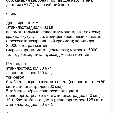
000, кальция карбонат, поливидон К25, титана
диоксид (Е171), карнаубский воск.
ярина
Дроспиренон 3 мг
Этинилэстрадиол 0,03 мг
вспомогательные вещества: моногидрат лактозы;
крахмал кукурузный; модифицированный крахмал
(прежелатинизированный крахмал); поливидон
25000; стеарат магния;
гидроксипропилметилцеллюлоза; макрогол 6000;
тальк; диоксид титана; оксид железа желтый
Регивидон
этинилэстрадиол 30 мкг.
левоноргестрел 150 мкг;
три-регол
6 таблеток охрово-желтого цвета (левоноргестрел 50
мкг и этинилэстрадиол 30 мкг),
5 таблеток абрикосово-розового цвета
(левоноргестрел 75 мкг и этинилэстрадиол 40 мкг),
10 таблеток белого цвета (левоноргестрел 125 мкг и
этинилэстрадиол 30 мкг).