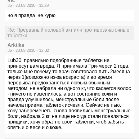
Vic
35 - 20.09.2010 - 11:29
но я правда не курю
Re: Прерваный половой акт или противозачаточные
таблетки
Arktika
36 - 20.09.2010 - 12:32
Lub30, правильно подобранные таблетки не
принесут вам вреда. Я принимала Три-мерси 2 года,
только мне почему-то врач советовала пить 2месяца
через 1(возможно из-за возраста) и во время
перерыва предохраняться любым обычным
методом, не набрала ни одного кг, что касается волос
- ничего не изменилось, а вот состояние кожи и
правда улучшилось, менструальные боли после
начала приема таблеток исчезли. Сейчас не пью,
хочу забеременеть, снова появились менструальные
боли, набрала 2 кг, на лице иногда стали появляться
прищики, хочу обратно свои таблетки, чтоб забыть
опять и о весе и о коже.