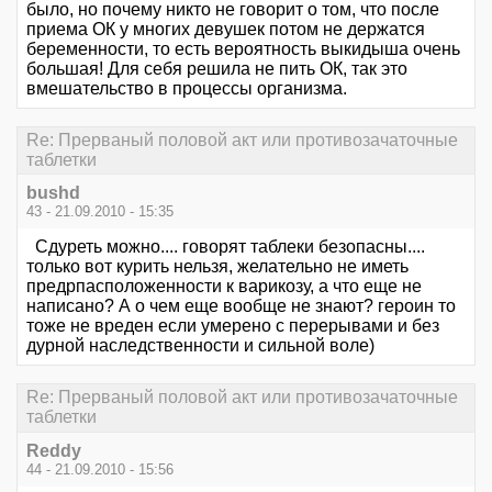
было, но почему никто не говорит о том, что после
приема ОК у многих девушек потом не держатся
беременности, то есть вероятность выкидыша очень
большая! Для себя решила не пить ОК, так это
вмешательство в процессы организма.
Re: Прерваный половой акт или противозачаточные
таблетки
bushd
43 - 21.09.2010 - 15:35
Сдуреть можно.... говорят таблеки безопасны....
только вот курить нельзя, желательно не иметь
предрпасположенности к варикозу, а что еще не
написано? А о чем еще вообще не знают? героин то
тоже не вреден если умерено с перерывами и без
дурной наследственности и сильной воле)
Re: Прерваный половой акт или противозачаточные
таблетки
Reddy
44 - 21.09.2010 - 15:56