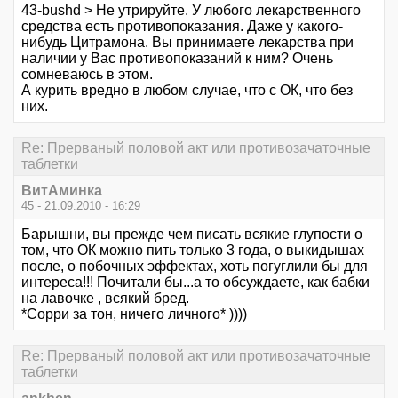
43-bushd > Не утрируйте. У любого лекарственного
средства есть противопоказания. Даже у какого-
нибудь Цитрамона. Вы принимаете лекарства при
наличии у Вас противопоказаний к ним? Очень
сомневаюсь в этом.
А курить вредно в любом случае, что с ОК, что без
них.
Re: Прерваный половой акт или противозачаточные
таблетки
ВитАминка
45 - 21.09.2010 - 16:29
Барышни, вы прежде чем писать всякие глупости о
том, что ОК можно пить только 3 года, о выкидышах
после, о побочных эффектах, хоть погуглили бы для
интереса!!! Почитали бы...а то обсуждаете, как бабки
на лавочке , всякий бред.
*Сорри за тон, ничего личного* ))))
Re: Прерваный половой акт или противозачаточные
таблетки