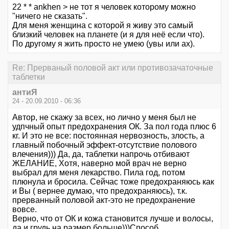
22 * * ankhen > не тот я человек которому можно
"ничего не сказать".
Для меня женщина с которой я живу это самый
близкий человек на планете (и я для неё если что).
По другому я жить просто не умею (увы или ах).
Re: Прерваный половой акт или противозачаточные
таблетки
антиЯ
24 - 20.09.2010 - 06:36
Автор, не скажу за всех, но лично у меня был не
удпчный опыт предохранения ОК. За пол года плюс 6
кг. И это не все: постоянная нервозность, злость, а
главный побочный эффект-отсутствие полового
влечения))) Да, да, таблетки напрочь отбивают
ЖЕЛАНИЕ, Хотя, наверно мой врач не верно
выбрал для меня лекарство. Пила год, потом
плюнула и бросила. Сейчас тоже предохраняюсь как
и Вы ( вернее думаю, что предохраняюсь), т.к.
прерванный половой акт-это не предохранение
вовсе.
Верно, что от ОК и кожа становится лучше и волосы,
да и грудь на размер больше)))Способ