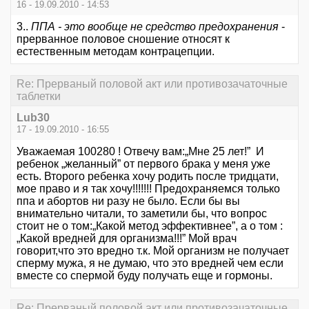
16 - 19.09.2010 - 14:53
3..
ППА - это вообще не средство предохранения
-
прерванное половое сношение относят к
естественным методам контрацепции.
Re: Прерваный половой акт или противозачаточные
таблетки
Lub30
17 - 19.09.2010 - 16:55
Уважаемая 100280 ! Отвечу вам:„Мне 25 лет!” И
ребенок „желанный” от первого брака у меня уже
есть. Второго ребенка хочу родить после тридцати,
мое право и я так хочу!!!!!!! Предохраняемся только
ппа и абортов ни разу не было. Если бы вы
внимательно читали, то заметили бы, что вопрос
стоит не о том:„Какой метод эффективнее”, а о том :
„Какой вредней для организма!!!” Мой врач
говорит,что это вредно т.к. Мой организм не получает
сперму мужа, я не думаю, что это вредней чем если
вместе со спермой буду получать еще и гормоны.
Re: Прерваный половой акт или противозачаточные