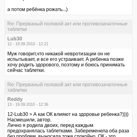
а потом ребёнка рожать...)
Re: Прерваный половой акт или противозачаточные
таблетки
Lub30
12 - 19.09.2010 - 12:21
Муж говорит,что никакой невротизации он не
испытывает, и все его устраивает. А ребенка позже
хочу родить здорового, поэтому и боюсь принимать
сейчас таблетки.
Re: Прерваный половой акт или противозачаточные
таблетки
Reddy
13 - 19.09.2010 - 12:36
12-Lub30 > А как ОК влияют на здоровье ребенка?))))
Насмешили, автор.
Лично я родила двоих, перед каждым
предохранялась таблетками. Забеременела оба раза
без проблем, выносила тоже спокойно. ОК - это