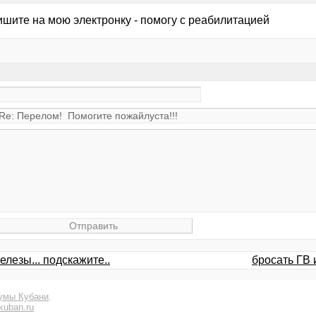
ишите на мою электронку - помогу с реабилитацией
лезы... подскажите..
бросать ГВ 
умы Кубани
.
kuban.ru