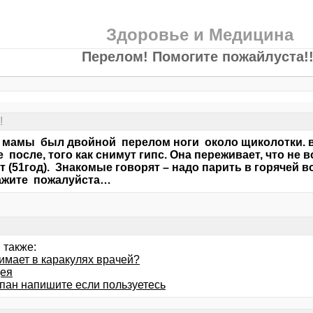
Здоровье и Медицина
Перелом! Помогите пожайлуста!!
!
 мамы был двойной перелом ноги около щиколотки. в 
 после, того как снимут гипс. Она переживает, что не в
т (51год). Знакомые говорят – надо парить в горячей в
ажите пожалуйста…
 также:
имает в каракулях врачей?
ея
пан напишите если пользуетесь