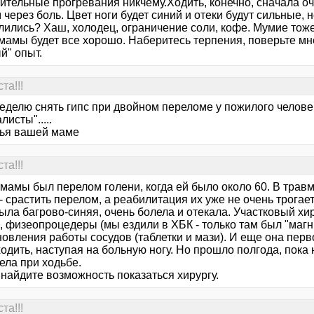
тельные прогревания никчему.Ходить, конечно, сначала оче
 через боль. Цвет ноги будет синий и отеки будут сильные,
лились? Хаш, холодец, ограничение соли, кофе. Мумие тоже
мамы будет все хорошо. Наберитесь терпения, поверьте мне
й" опыт.
та!!!
неделю снять гипс при двойном переломе у пожилого челове
листы".....
ья вашей маме
та!!!
 мамы был перелом голени, когда ей было около 60. В трав
- срастить перелом, а реабилитация их уже не очень трогае
ыла багрово-синяя, очень болела и отекала. Участковый хи
, физеопроцедеры (мы ездили в ХБК - только там был "магн
новления работы сосудов (таблетки и мази). И еще она пе
одить, наступая на больную ногу. Но прошло полгода, пока н
ела при ходьбе.
 найдите возможность показаться хирургу.
та!!!