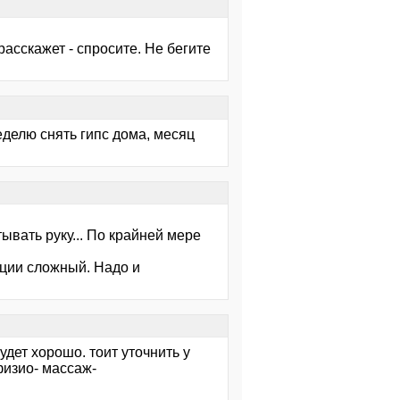
расскажет - спросите. Не бегите
еделю снять гипс дома, месяц
ывать руку... По крайней мере
ации сложный. Надо и
удет хорошо. тоит уточнить у
физио- массаж-