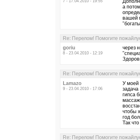
7 - 17.04.2010 - 19:55
Дополни
а потом
опреде
вашей 
"богаты
Re: Перелом! Помогите пожайлус
goriu
через 
8 - 23.04.2010 - 12:19
"специа
Здоров
Re: Перелом! Помогите пожайлус
Lamazo
У моей
9 - 23.04.2010 - 17:06
задача 
гипса б
массаж
восста
чтобы х
год бол
Так что
Re: Перелом! Помогите пожайлус