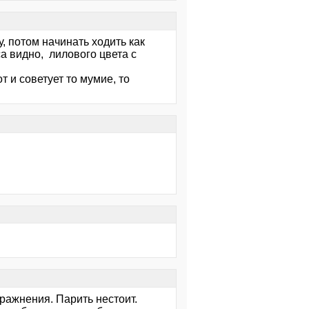
, потом начинать ходить как
са видно, лилового цвета с
т и советует то мумие, то
ражнения. Парить нестоит.