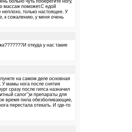
нь больно чуть поберегите ногу,
 но массаж поможет.С едой
 неплохо, только настоящее. У
, к сожалению, у меня очень
ка???????И откуда у нас такие
мпункте на самом деле основная
т. У мамы нога после снятия
рург сразу после гипса назначил
итный сапог")и препараты для
рвое время пила обезболивающие,
ога перестала отекать. И где-то