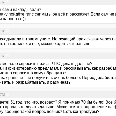
та!!!
ы сами накладывали?
рачу пойдёте гипс снимать, он всё и расскажет. Если сам не 
 паровоза :))
та!!!
акладывали в травмпункте. Но лечащий врач сказал через н
ь на костылях и все, можно ходить как раньше..
та!!!
то мешало спросить врача - ЧТО делать дальше?
ч и физиотерапию предлагал, и рассказывать, как разрабат
можно спросить к кому обращаться...
 как раньше - не получится. очень больно. Период реабилт
вать, и разрабатывать, и разминать...
та!!!
аете! 51 год, это что, возраст? Я понимаю 70 бы было! Все б
го врача, что делать дальше. Может взять направление на 
му вообще такой вопрос возник? Есть контрактуры?