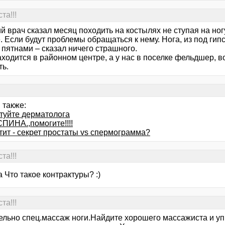
та!!!
 врач сказал месяц походить на костылях не ступая на ногу
 Если будут проблемы обращаться к нему. Нога, из под гип
 пятнами – сказал ничего страшного.
ходится в районном центре, а у нас в поселке фельдшер, во
ть.
 также:
туйте дерматолога
СПИНА.,помогите!!!!
тит - секрет простаты vs спермограмма?
та!!!
a Что такое контрактуры? :)
та!!!
ельно спец.массаж ноги.Найдите хорошего массажиста и уп