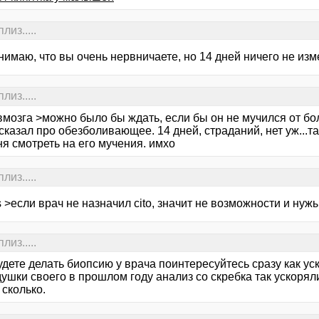
из.....
онимаю, что вы очень нервничаете, но 14 дней ничего не изм
из.....
мозга >можно было бы ждать, если бы он не мучился от бол
сказал про обезболивающее. 14 дней, страданий, нет уж...т
я смотреть на его мучения. имхо
из.....
s >если врач не назначил cito, значит не возможности и нуж
из.....
удете делать биопсию у врача поинтересуйтесь сразу как ус
ушки своего в прошлом году анализ со скребка так ускоряли
сколько.