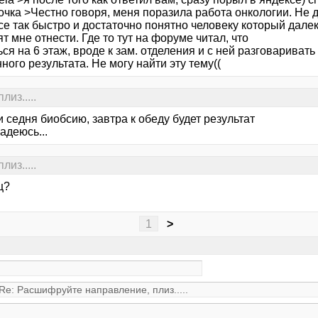
чка >Честно говоря, меня поразила работа онкологии. Не д
се так быстро и достаточно понятно человеку который дале
т мне отнести. Где то тут на форуме читал, что
ся на 6 этаж, вроде к зам. отделения и с ней разговаривать
ного результата. Не могу найти эту тему((
из.....
 седня биобсию, завтра к обеду будет результат
адеюсь...
из.....
ц?
1
>