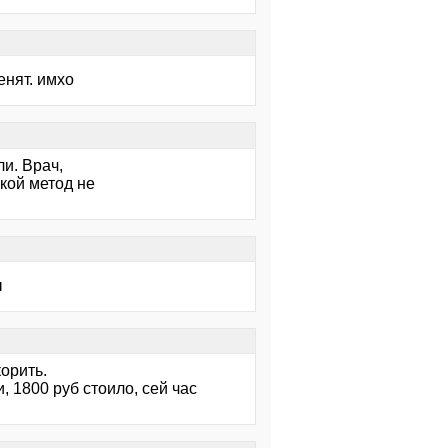
енят. имхо
и. Врач,
акой метод не
ы
корить.
, 1800 руб стоило, сей час