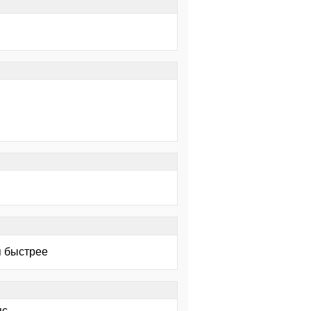
я быстрее
пс