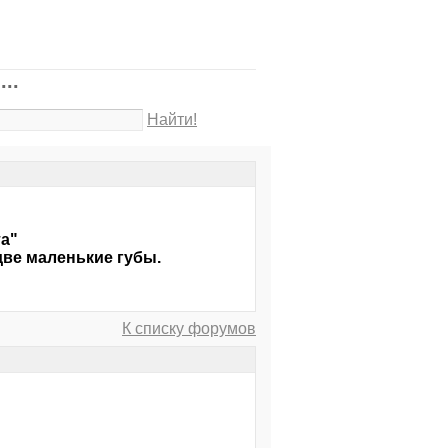
..
Найти!
та"
 две маленькие губы.
К списку форумов