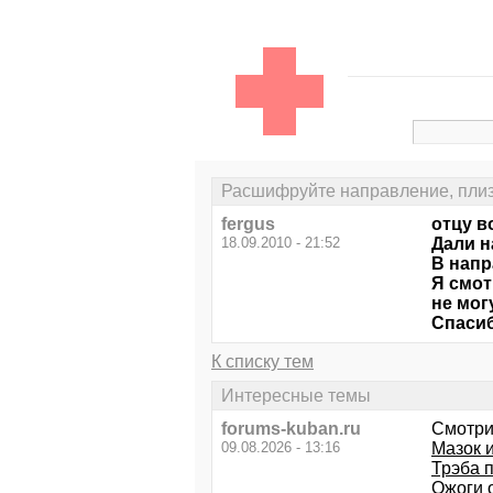
Расшифруйте направление, плиз..
fergus
отцу в
18.09.2010 - 21:52
Дали н
В напр
Я смот
не мог
Спаси
К списку тем
Интересные темы
forums-kuban.ru
Смотри
09.08.2026 - 13:16
Мазок и
Трэба 
Ожоги 