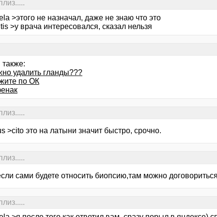
из.....
ela >этого не назначал, даже не знаю что это
ntis >у врача интересовался, сказал нельзя
 также:
жно удалить гланды???
жите по ОК
енак
из.....
us >cito это на латыни значит быстро, срочно.
из.....
-если сами будете относить биопсию,там можно договоритьс
из.....
ela >я после того как ответил вам, сразу порыл в яндексе) с