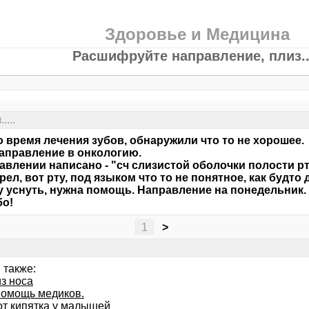
Здоровье и Медицина
Расшифруйте направление, плиз...
...
о время лечения зубов, обнаружили что то не хорошее.
аправление в онкологию.
авлении написано - "сч слизистой оболочки полости р
рел, вот рту, под языком что то не понятное, как будто
у уснуть, нужна помощь. Направление на понедельник.
бо!
1
>
 также:
з носа
помощь медиков.
от кипятка у малышей