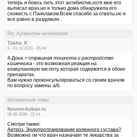
теперь и боюсь пить этот антибиотик,хотя мне его
выписал врач,но я только дома обнаружила его
схожесть с Панклавом.Всем спасибо за ответы,но я
все равно в раздумьях .
Re: Аугментин-антибиотик
Tasha_K
5 - 01.10.2010 - 05:44
4-Дона >
стрвшная тошнота и растройство
кишечника
- это возможная реакция на
клавулановую кислоту, которая содержится в обоих
препаратах.
Вам нужно проконсультироваться со своим врачом
по вопросу замены а/б.
Интересные темы
forums-kuban.ru
06.08.2026 - 22:14
Смотри также:
Артроз. Эндопротезирование коленного сустава?
Возможно ли что врач назначает те лекарства за