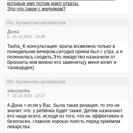
которые ему потом дают откаты.
Это что такое с желудком?
Re: Аугментин-антибиотик
Дона
6 - 01.10.2010 - 10:40
Tasha_K-консультация врача возможна только в
понедельник вечером,сегодня прием был с утра ,а я
поленилась сходить.Это лекарство назначили от
бронхита,чем можно его заменить(у меня колит и
тахикардия)
Re: Аугментин-антибиотик
slavyanka
7 - 01.10.2010 - 12:27
4-Дона > если у Вас была такая реакция, то это не
значит, что у ребёнка будет также. Детям назначают
его чаще всего, исходя из того, что он эффективен и
безопасен. главное хорошо поесть перед приёмом
лекарства.