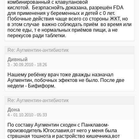
комбинированный с клавулановой
кислотой. Безрпаснойть доказана, разрешён FDA
для применения у беременных и детей с 0 лет.
Побочные действия чаще всего со стороны ЖКТ, но
в этом случае важно соблюдать приём во время или
после еды, т е нормальных приёмов пищи, а не
перекусов ради таблетки.
Re: Аугментин-антибиотик
Дивный
3 - 30.09.2010 - 18:26
Нашему ребёнку врач тоже дважды назначал
Аугментин, побочных эфектов не было. После две
недели - Бифиформ.
Re: Аугментин-антибиотик
Дона
4 - 01.10.2010 - 05:33
По составу Аугментин сходен с Панклавом-
производитель Югославия,от него у меня была
стрвшная тошнота и растройство кишечника,вот