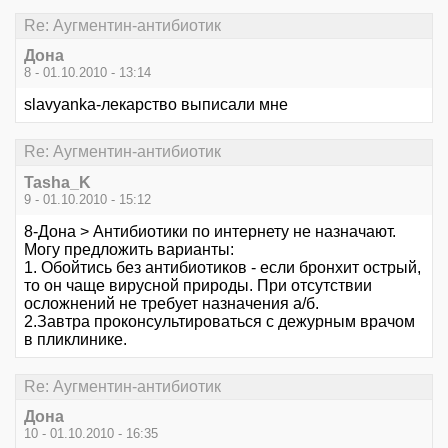
Re: Аугментин-антибиотик
Дона
8 - 01.10.2010 - 13:14
slavyanka-лекарство выписали мне
Re: Аугментин-антибиотик
Tasha_K
9 - 01.10.2010 - 15:12
8-Дона > Антибиотики по интернету не назначают.
Могу предложить варианты:
1. Обойтись без антибиотиков - если бронхит острый,
то он чаще вирусной природы. При отсутствии
осложнений не требует назначения а/б.
2.Завтра проконсультироваться с дежурным врачом
в пликлинике.
Re: Аугментин-антибиотик
Дона
10 - 01.10.2010 - 16:35