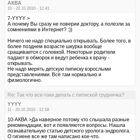
АКВА
10 - 20.10.2010 - 12:41
7-YYYY >
А почему Вы сразу не поверии доктору, а полезли за
сомнениями в Интернет? :))
Ничего не надо специально открывать. Более того, в
более позднем возрасте шкурка вообще
сращивается с головкой. Некоторые родители
падают в обморок и ведут ребенка к врачу -
открывать.
Не надо мерять детскую пиписку взрослыми
представлениями. Всё там нормально и
физиологично.
Re: Так что все-таки делать с пипиской грудничка?
YYYY
11 - 20.10.2010 - 12:58
10-АКВА >Да наверное потому что слышала разные
рекомендации, вот и появляются вопросы. Нашла
познавательную статью детского уролога-эндролога.
О гигиене все же там написано кое-что.