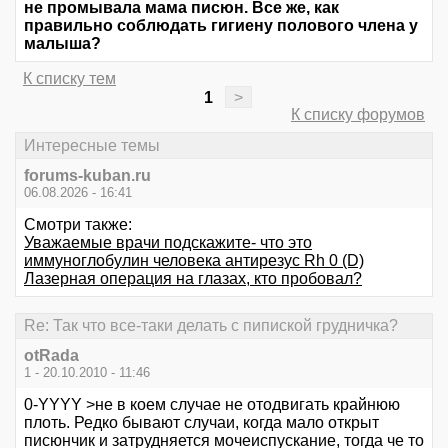
не промывала мама писюн. Все же, как
правильно соблюдать гигиену полового члена у
малыша?
К списку тем
1
>
К списку форумов
Интересные темы
forums-kuban.ru
06.08.2026 - 16:41
Смотри также:
Уважаемые врачи подскажите- что это
иммуноглобулин человека антирезус Rh 0 (D)
Лазерная операция на глазах, кто пробовал?
Re: Так что все-таки делать с пипиской грудничка?
otRada
1 - 20.10.2010 - 11:46
0-YYYY >не в коем случае не отодвигать крайнюю
плоть. Редко бывают случаи, когда мало открыт
писюнчик и затрудняется мочеиспускание, тогда че то