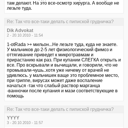
там делают. На это все-осмотр хирурга. А вообще не
лезьте туда.
Re: Так что все-таки делать с пипиской грудничка?
Dik Advokat
2 - 20.10.2010 - 11:54
1-otRada >+ мильон...Не лезьте туда, куда не знаете.
У мальчиков до 2-5 лет физиологический фимоз и
оттягивание приведет к микротравмам и
прирастанию как раз. При купании СЛЕГКА открыть и
все. Про вскрывали и вычищали, и говорили, что не
промывали-чушь..хотя уже ничему от врачей не
удивлюсь. у мальчишек ваще это проблемное место,
при гриппе, вирусах может даже воспаление
начаться -так что слабый раствор марганца
-ванночки после купания и мази соответствующие в
помощь
Re: Так что все-таки делать с пипиской грудничка?
YYYY
3 - 20.10.2010 - 11:57