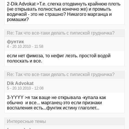
2-Dik Advokat >Т.е. слегка отодвинуть крайнюю плоть
(не открывать полностью конечно же) и промыть
водичкой - это не страшно? Никагого марганца и
ромашки?
Re: Так что все-таки делать с пипиской грудничка?
фунтик
4 - 20.10.2010 - 11:58
если нет фимоза, то нефиг лезть. простой водой
полоскать и все.
Re: Так что все-таки делать с пипиской грудничка?
Dik Advokat
5 - 20.10.2010 - 12:08
3-YYYY >я так ваще не открывала -купала как
обычно и все... марганец-это если признаки
воспаления есть...фунтик истину глаголет...
Интересные темы