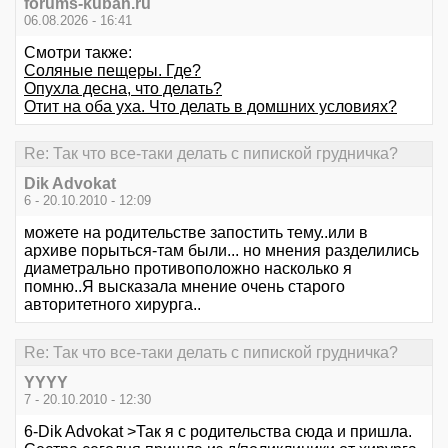
forums-kuban.ru
06.08.2026 - 16:41
Смотри также:
Соляные пещеры. Где?
Опухла десна, что делать?
Отит на оба уха. Что делать в домшних условиях?
Re: Так что все-таки делать с пипиской грудничка?
Dik Advokat
6 - 20.10.2010 - 12:09
можете на родительстве запостить тему..или в
архиве порыться-там были... но мнения разделились
диаметрально противоположно насколько я
помню..Я высказала мнение очень старого
авторитетного хирурга..
Re: Так что все-таки делать с пипиской грудничка?
YYYY
7 - 20.10.2010 - 12:30
6-Dik Advokat >Так я с родительства сюда и пришла.