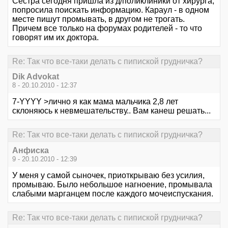
Сестра сегодня пришла из д/поликлиники от хирурга,
попросила поискать информацию. Караул - в одном
месте пишут промывать, в другом не трогать.
Причем все только на форумах родителей - то что
говорят им их доктора.
Re: Так что все-таки делать с пипиской грудничка?
Dik Advokat
8 - 20.10.2010 - 12:37
7-YYYY >лично я как мама мальчика 2,8 лет
склоняюсь к невмешательству.. Вам канеш решать...
Re: Так что все-таки делать с пипиской грудничка?
Анфиска
9 - 20.10.2010 - 12:39
У меня у самой сыночек, приоткрываю без усилия,
промываю. Было небольшое нагноение, промывала
слабыми марганцем после каждого мочеиспускания.
Re: Так что все-таки делать с пипиской грудничка?