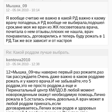
Мышка_09
12 - 05.04.2010 - 10:14
Я вообще считаю не важно в какой РД важно к каому
врачу попадешь,я РД вообще не выбирала,подошел
срок,мне моя же врач из ЖК посоветовала врача,
почитала о нем отзывы,плохих не нашла, врач
понравилась, договарились и теперь буду рожать в 1
РД.Так же все зависит и от настроя
Re: Какой роддом лучше выбрать.
kentova2010
13 - 05.04.2010 - 12:38
12>Мышка_09>вы наверно первый раз рожаете,раз
так рассуждаете.Очень даже важно в каком роддоме
рожать и у какого врача.И не забывайте,что 5
роддом,это не просто роддом,а еще и
Перинатальный центр КМЛДО.В любой момент
новорожденным окажут необходимую помощь.Лично
рожала в 5,осталась очень довольна.А врач может в
любой роддом приехать,если
договариваетесь.Легких всем родов и здоровых