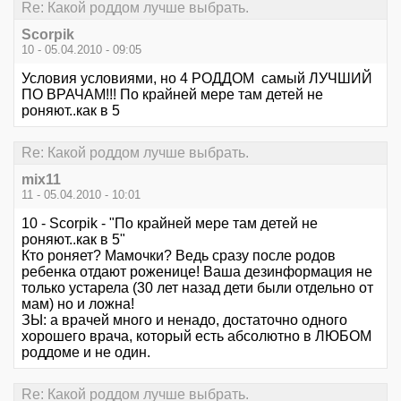
Re: Какой роддом лучше выбрать.
Scorpik
10 - 05.04.2010 - 09:05
Условия условиями, но 4 РОДДОМ самый ЛУЧШИЙ
ПО ВРАЧАМ!!! По крайней мере там детей не
роняют..как в 5
Re: Какой роддом лучше выбрать.
mix11
11 - 05.04.2010 - 10:01
10 - Scorpik - "По крайней мере там детей не
роняют..как в 5"
Кто роняет? Мамочки? Ведь сразу после родов
ребенка отдают роженице! Ваша дезинформация не
только устарела (30 лет назад дети были отдельно от
мам) но и ложна!
ЗЫ: а врачей много и ненадо, достаточно одного
хорошего врача, который есть абсолютно в ЛЮБОМ
роддоме и не один.
Re: Какой роддом лучше выбрать.