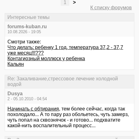
1
>
К списку форумов
Интересные темы
forums-kuban.ru
10.08.2026 - 19:05
Смотри также:
Что делать: ребенку 1 год, температура 37,2 - 37,7
уже месяц!!!???
Контагиозный моллюск у ребенка
Кальян
Re: Закаливание,стрессовое лечение холодной
водой
Dusya
2 - 05.10.2010 - 04:54
Начинать с обтирания
, тем более сейчас, когда так
похолодало... А то пару раз обольетесь, чуть замерз,
чуть попал на сквознячок - и готово... подхватите
какой-нить воспалительный процесс...