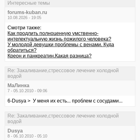
Интересные темы
forums-kuban.ru
10.08.2026 - 19:05
Смотри также:
Как продлить полноценную умственно-
интелектуальную жизнь пожилого человека?
У молодой девушки проблемы с венами. Куда
обратиться?
Креон и панкреатин.Какая разница?
Re: Закаливание,стрессовое лечение холодной
водой
МаЛинка
7 - 05.10.2010 - 09:06
6-Dusya > У меня их есть... проблем с сосудами...
Re: Закаливание,стрессовое лечение холодной
водой
Dusya
8 - 06.10.2010 - 05:10