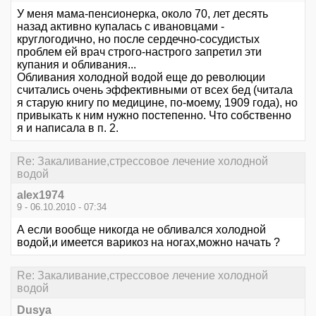
У меня мама-пенсионерка, около 70, лет десять
назад активно купалась с ивановцами -
круглогодично, но после сердечно-сосудистых
проблем ей врач строго-настрого запретил эти
купания и обливания...
Обливания холодной водой еще до революции
считались очень эффективными от всех бед (читала
я старую книгу по медицине, по-моему, 1909 года), но
привыкать к ним нужно постепенно. Что собственно
я и написала в п. 2.
Re: Закаливание,стрессовое лечение холодной
водой
alex1974
9 - 06.10.2010 - 07:34
А если вообще никогда не обливался холодной
водой,и имеется варикоз на ногах,можно начать ?
Re: Закаливание,стрессовое лечение холодной
водой
Dusya