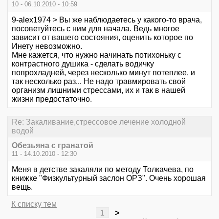
10 - 06.10.2010 - 10:59
9-alex1974 > Вы же наблюдаетесь у какого-то врача,
посоветуйтесь с ним для начала. Ведь многое
зависит от вашего состояния, оценить которое по
Инету невозможно.
Мне кажется, что нужно начинать потихоньку с
контрастного душика - сделать водичку
попрохладней, через несколько минут потеплее, и
так несколько раз... Не надо травмировать свой
организм лишними стрессами, их и так в нашей
жизни предостаточно.
Re: Закаливание,стрессовое лечение холодной
водой
Обезьяна с гранатой
11 - 14.10.2010 - 12:30
Меня в детстве закаляли по методу Толкачева, по
книжке "Физкультурный заслон ОРЗ". Очень хорошая
вещь.
К списку тем
1
>