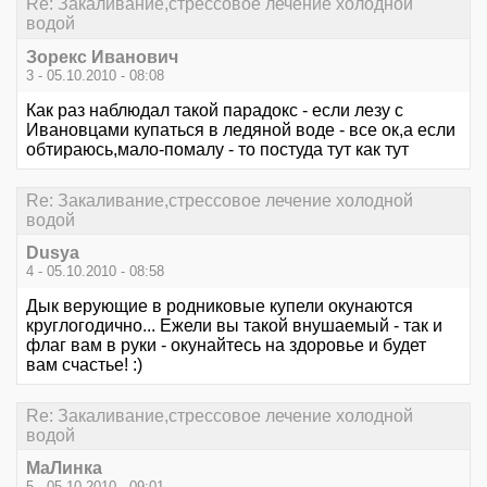
Re: Закаливание,стрессовое лечение холодной
водой
Зорекс Иванович
3 - 05.10.2010 - 08:08
Как раз наблюдал такой парадокс - если лезу с
Ивановцами купаться в ледяной воде - все ок,а если
обтираюсь,мало-помалу - то постуда тут как тут
Re: Закаливание,стрессовое лечение холодной
водой
Dusya
4 - 05.10.2010 - 08:58
Дык верующие в родниковые купели окунаются
круглогодично... Ежели вы такой внушаемый - так и
флаг вам в руки - окунайтесь на здоровье и будет
вам счастье! :)
Re: Закаливание,стрессовое лечение холодной
водой
МаЛинка
5 - 05.10.2010 - 09:01