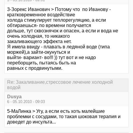
3-Зорекс Иванович > Потому что по Иванову -
кратковременное воздействие
холода стимулирует теплорегуляцию, а если
обтираешься- по времени получается
дольше, тут сквознячок и опасен, а если и вода не
очень холодная, то никакого
закаливающего эффекта нет.
Я имела ввиду - плавать в ледяной воде (типа
моржей),а зайти-окунуться и
выйти- вариант- во!!! )) тут вот и не надо
переборщить, пытаясь быть на
равных с продвинутыми.
Re: Закаливание,стрессовое лечение холодной
водой
Dusya
6 - 05.10.2010 - 09:03
5-МаЛинка > Угу, а если есть хоть малейшие
проблемки с сосудами, то такая шоковая терапия и
доведет до инсульта...