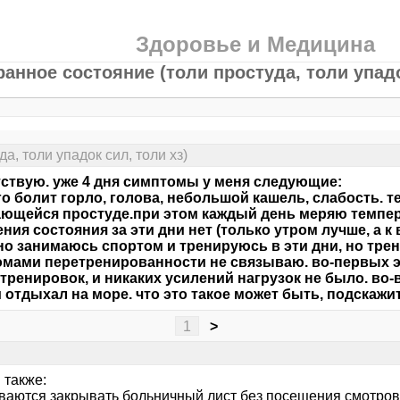
Здоровье и Медицина
ранное состояние (толи простуда, толи упадо
а, толи упадок сил, толи хз)
ствую. уже 4 дня симптомы у меня следующие:
о болит горло, голова, небольшой кашель, слабость. те
ющейся простуде.при этом каждый день меряю темпера
ния состояния за эти дни нет (только утром лучше, а к 
но занимаюсь спортом и тренируюсь в эти дни, но трен
мами перетренированности не связываю. во-первых 
тренировок, и никаких усилений нагрузок не было. во-
 отдыхал на море. что это такое может быть, подскажит
1
>
 также:
ваются закрывать больничный лист без посещения смотров