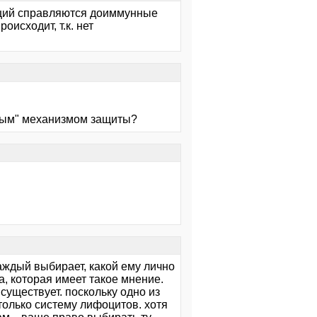
екций справляются доиммунные
исходит, т.к. нет
ным" механизмом защиты?
каждый выбирает, какой ему лично
, которая имеет такое мнение.
е существует. поскольку одно из
только систему лифоцитов. хотя