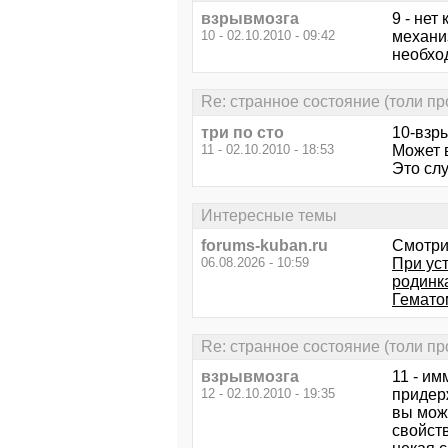
взрывмозга
9 - нет
10 - 02.10.2010 - 09:42
механиз
необхо
Re: странное состояние (толи про
три по сто
10-взр
11 - 02.10.2010 - 18:53
Может 
Это сл
Интересные темы
forums-kuban.ru
Смотри
06.08.2026 - 10:59
При ус
родинк
Гемато
Re: странное состояние (толи про
взрывмозга
11 - им
12 - 02.10.2010 - 19:35
придер
вы може
свойств