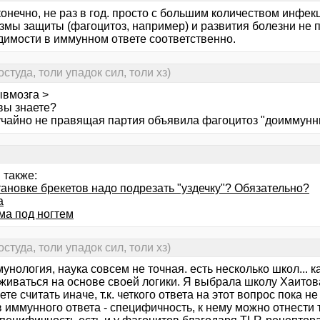
 конечно, не раз в год. просто с большим количеством инф
мы защиты (фагоцитоз, например) и развития болезни не про
димости в иммунном ответе соответственно.
студа, толи упадок сил, толи хз)
ывмозга >
вы знаете?
учайно не правящая партия объявила фагоцитоз "доиммун
 также:
тановке брекетов надо подрезать "уздечку"? Обязательно?
а
ма под ногтем
студа, толи упадок сил, толи хз)
мунология, наука совсем не точная. есть несколько школ... 
живаться на основе своей логики. Я выбрала школу Хаитова
те считать иначе, т.к. четкого ответа на этот вопрос пока н
 иммунного ответа - специфичность, к нему можно отнести 