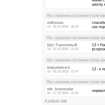
некая 
школу,
Re: странное состояние (толи про
milhouse
спасибо
13 - 02.10.2010 - 20:10
сих по
Re: странное состояние (толи про
Шут Гороховый
13 > На
14 - 02.10.2010 - 21:01
встрети
Re: странное состояние (толи про
взрывмозга
13 - к 
15 - 02.10.2010 - 21:47
Re: странное состояние (толи про
wlc_krasnodar
нормал
16 - 17.10.2010 - 21:31
К списку тем