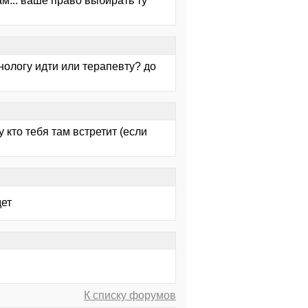
м... ваше право выбирать ту
нологу идти или терапевту? до
 кто тебя там встретит (если
дет
К списку форумов