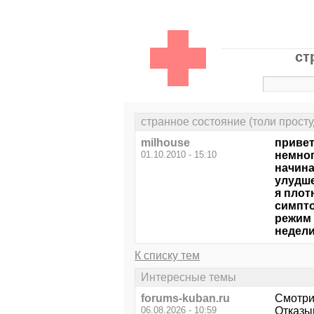
ст
странное состояние (толи простуд
milhouse
привет
01.10.2010 - 15:10
немног
начина
улудше
я плот
симпто
режим 
недели
К списку тем
Интересные темы
forums-kuban.ru
Смотри
06.08.2026 - 10:59
Отказы