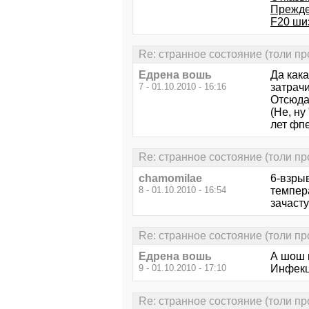
Прежде
F20 ши
Re: странное состояние (толи про
Едрена вошь
Да кака
7 - 01.10.2010 - 16:16
затрачи
Отсюда 
(Не, ну
лет фпе
Re: странное состояние (толи про
chamomilae
6-взры
8 - 01.10.2010 - 16:54
темпера
зачаст
Re: странное состояние (толи про
Едрена вошь
А шош 
9 - 01.10.2010 - 17:10
Инфекцы
Re: странное состояние (толи про