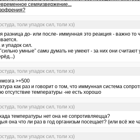
временное семяизвержение...
зофрения?
студа, толи упадок сил, толи хз)
я разница до- или после- иммунная это реакция - важно то 
вается.
и упадок сил.
 "сильно умные"
сами
думать не умеют - за них они считают
рёд...)
студа, толи упадок сил, толи хз)
вмозга >+500
тура как раз и говорит о том, что иммунная система сопро
ую отсутствие температуры -не есть хорошо
студа, толи упадок сил, толи хз)
када температуры нет она не сопротивляецца?
я она что ли раз в год организьм посещает? (или всё же ч
студа, толи упадок сил, толи хз)