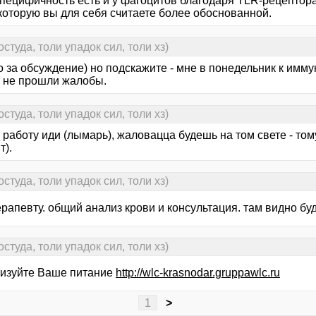
специфичность есть и у фагоцитов благодаря TLR-рецептора
 которую вы для себя считаете более обоснованной.
студа, толи упадок сил, толи хз)
 за обсуждение) но подскажите - мне в понедельник к имму
р не прошли жалобы.
студа, толи упадок сил, толи хз)
 работу иди (лымарь), жаловацца будешь на том свете - тому
т).
студа, толи упадок сил, толи хз)
терапевту. общий анализ крови и консультация. там видно бу
студа, толи упадок сил, толи хз)
изуйте Ваше питание
http://wlc-krasnodar.gruppawlc.ru
1
>