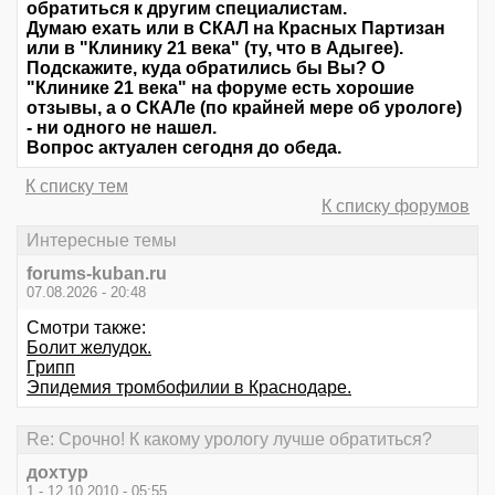
обратиться к другим специалистам.
Думаю ехать или в СКАЛ на Красных Партизан
или в "Клинику 21 века" (ту, что в Адыгее).
Подскажите, куда обратились бы Вы? О
"Клинике 21 века" на форуме есть хорошие
отзывы, а о СКАЛе (по крайней мере об урологе)
- ни одного не нашел.
Вопрос актуален сегодня до обеда.
К списку тем
К списку форумов
Интересные темы
forums-kuban.ru
07.08.2026 - 20:48
Смотри также:
Болит желудок.
Грипп
Эпидемия тромбофилии в Краснодаре.
Re: Срочно! К какому урологу лучше обратиться?
дохтур
1 - 12.10.2010 - 05:55