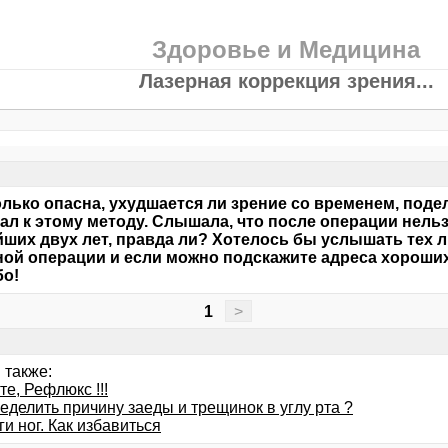
Здоровье и Медицина
Лазерная коррекция зрения...
колько опасна, ухудшается ли зрение со временем, поде
ал к этому методу. Слышала, что после операции нельз
ших двух лет, правда ли? Хотелось бы услышать тех л
ой операции и если можно подскажите адреса хороших
бо!
1
>
 также:
е, Рефлюкс !!!
еделить причину заеды и трещинок в углу рта ?
и ног. Как избавиться