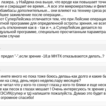
 лазера.. у Найдека она выше, что вроде как повышает точ
ии и сокращает ее время... А все эти микрокератомы и фем
ибамбасы дополнительные... они влияют на технику среза р
йшее заживление после операции...
 от СуперЛейсика отличается тем, что при Лейсике операци
ртной программе для определенной остроты зрения, не всег
ыть отклонения как в - так и +, а СуперЛейсик делается по
дуальной программе, специально просчитанным параметра
тном случае
.
 предел "-",если зрение -18,в МНТК отказываются делать..?
.
 инете много но пока тоже боюсь делаьь-как долго и какие
ии на след. день,через неделю,пару месяцев?
е читал что у кого-то сохнут глаза,у кого-то блики и еще нес
 как песок в глазах мешает ! Очень интересуюсь тк зрение 
ЛЭСИК(супер и тд) напишите пожалуйста. Думаю это будет в
 огромное спасибо!