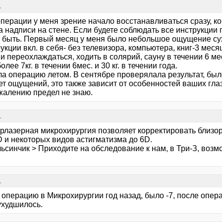
.
перации у меня зрение начало восстанавливаться сразу, ко
а надписи на стене. Если будете соблюдать все инструкции
 быть. Первый месяц у меня было небольшое ощущение сух
укции вкл. в себя- без телевизора, компьютера, книг-3 меся
и переохлаждаться, ходить в солярий, сауну в течении 6 мес
более 7кг. в течении 6мес. и 30 кг. в течении года.
ла операцию летом. В сентябре проверялала результат, бы
ет ощущений, это также зависит от особенностей ваших глаз
ожалению предел не знаю.
.
рлазерная микрохирургия позволяет корректировать близору
D и некоторых видов астигматизма до 6D.
льсинчик > Приходите на обследование к нам, в Три-З, воз
.
 операцию в Микрохирургии год назад, было -7, после опер
ухудшилось.