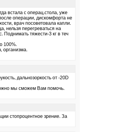
гда встала с операц.стола, уже
 после операции, дискомфорта не
ости, врач посоветовала капли.
ца, нельзя перегреваться на
. Поднимать тяжести-3 кг в теч
ло 100%.
, организма.
кость, дальнозоркость от -20D
можно мы сможем Вам помочь.
ации стопроцентное зрение. За