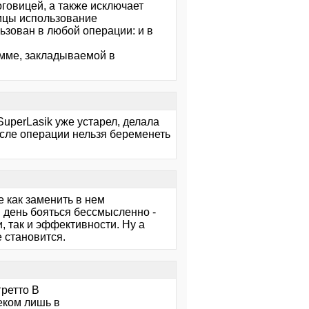
говицей, а также исключает
вицы использование
ьзован в любой операции: и в
амме, закладываемой в
SuperLasik уже устарел, делала
осле операции нельзя беременеть
е как заменить в нем
 день бояться бессмысленно -
, так и эффективности. Ну а
е становится.
гретто В
еком лишь в