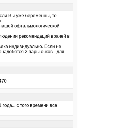
Если Вы уже беременны, то
.
е нашей офтальмологической
блюдении рекомендаций врачей в
века индивидуально. Если не
онадобятся 2 пары очков - для
a470
 года... с того времени все