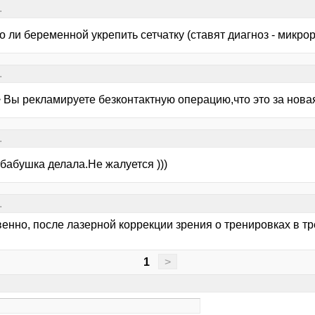
.
 ли беременной укрепить сетчатку (ставят диагноз - микро
.
 > Вы рекламируете безконтактную операцию,что это за нов
.
бабушка делала.Не жалуется )))
.
венно, после лазерной коррекции зрения о тренировках в т
1
>