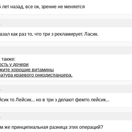
 лет назад, все ок, зрение не меняется
.
казал как раз то, что три з рекламирует. Ласик.
 также:
ость у дочери
жите хорошие витамины
ратура краевого онкодиспанцера.
.
сик то Лейсик... но в три з делают фемто лейсик...
.
чем же принципиальная разница этих операций?