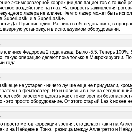
ение эксимерлазерной коррекции для пациентов с тонкой ро
ческое воздействие на глаз. На скорость заживления рого
екундного лазера не влияет. Фемто лазер может быть испол
 в SuperLasik, и в SuperLasik+.
dam > Да. Принцип один. Разница в обследованиях, в прогр
рлазерную установку, и в используемом оборудовании.
.
в клинике Федорова 2 года назад. Было -5,5. Теперь 100%. 
to, такую операцию делают пока только в Микрохирургии. П
ии года.
.
sik еще не устарел - ничего лучше еще не придумали, кром
ератом на фемтолазер. Но и новизны в нем на сегодняшний
спел себя зарекомендовать как с точки зрения безопасности
to - это просто оборудование. От этого старый Lasik новее н
.
то просто метод коррекции зрения, его делают как и на Алле
к и на Найдеке в Три-з.. разница между Аллегретто и Найд