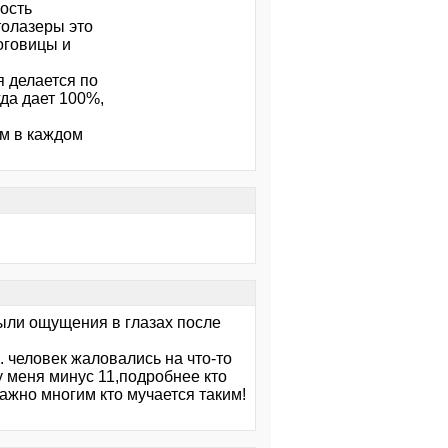
ность
толазеры это
оговицы и
я делается по
да дает 100%,
м в каждом
 были ощущения в глазах после
к. человек жаловались на что-то
у меня минус 11,подробнее кто
ажно многим кто мучается таким!