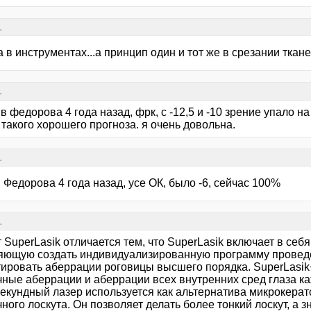
.
 в инструментах...а принцип один и тот же в срезании ткан
.
в федорова 4 года назад, фрк, с -12,5 и -10 зрение упало на
такого хорошего прогноза. я очень довольна.
.
 Федорова 4 года назад, усе ОК, было -6, сейчас 100%
.
т SuperLasik отличается тем, что SuperLasik включает в себ
яющую создать индивидуализированную программу проведе
тировать аберрации роговицы высшего порядка. SuperLasik
чные аберрации и аберрации всех внутренних сред глаза ка
екундный лазер используется как альтернатива микрокера
ного лоскута. Он позволяет делать более тонкий лоскут, а 