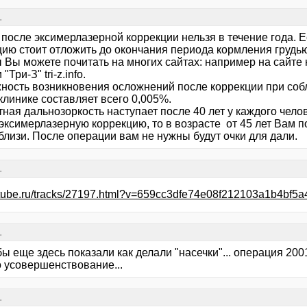
.
 после эксимерлазерной коррекции нельзя в течение года. 
цию стоит отложить до окончания периода кормления грудью
 Вы можете почитать на многих сайтах: например на сайт
"Три-З" tri-z.info.
ность возникновения осложнений после коррекции при со
клинике составляет всего 0,005%.
ная дальнозоркость наступает после 40 лет у каждого чело
эксимерлазерную коррекцию, то в возрасте от 45 лет Вам п
близи. После операции вам не нужны будут очки для дали.
.
rutube.ru/tracks/27197.html?v=659cc3dfe74e08f212103a1b4bf5
.
 бы еще здесь показали как делали "насечки"... операция 2001
о усовершенствование...
.