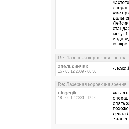
частоте
операц
уже пр
дальне
Лейсик
станда
могут б
индиви
конкре
Re: Лазерная коррекция зрения..
апельсинчик
А какой
16 - 05.12.2009 - 08:38
Re: Лазерная коррекция зрения..
olegegik
читал в
18 - 09.12.2009 - 12:20
операц
опять ж
похожее
делал 
Заанее