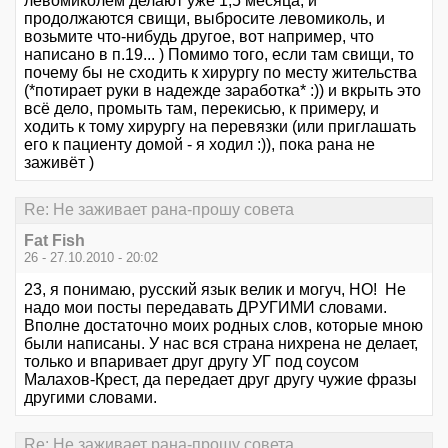
левомиколем делают уже 1,5 месяца, и
продолжаются свищи, выбросите левомиколь, и
возьмите что-нибудь другое, вот например, что
написано в п.19... ) Помимо того, если там свищи, то
почему бы не сходить к хирургу по месту жительства
(*потирает руки в надежде заработка* :)) и вкрыть это
всё дело, промыть там, перекисью, к примеру, и
ходить к тому хирургу на перевязки (или приглашать
его к пациенту домой - я ходил :)), пока рана не
заживёт )
Re: Не заживает рана-прошу совета
Fat Fish
26 - 27.10.2010 - 20:02
23, я понимаю, русский язык велик и могуч, НО! Не
надо мои посты передавать ДРУГИМИ словами.
Вполне достаточно моих родных слов, которые мною
были написаны. У нас вся страна нихрена не делает,
только и впаривает друг другу УГ под соусом
Малахов-Крест, да передает друг другу чужие фразы
другими словами.
Re: Не заживает рана-прошу совета