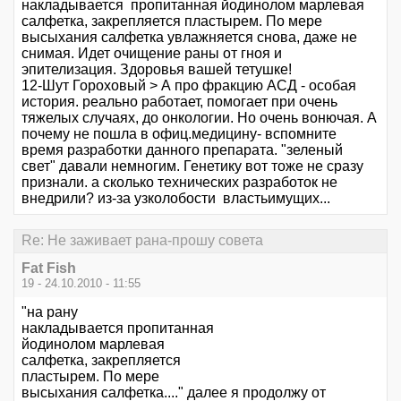
накладывается пропитанная йодинолом марлевая
салфетка, закрепляется пластырем. По мере
высыхания салфетка увлажняется снова, даже не
снимая. Идет очищение раны от гноя и
эпителизация. Здоровья вашей тетушке!
12-Шут Гороховый > А про фракцию АСД - особая
история. реально работает, помогает при очень
тяжелых случаях, до онкологии. Но очень вонючая. А
почему не пошла в офиц.медицину- вспомните
время разработки данного препарата. "зеленый
свет" давали немногим. Генетику вот тоже не сразу
признали. а сколько технических разработок не
внедрили? из-за узколобости властьимущих...
Re: Не заживает рана-прошу совета
Fat Fish
19 - 24.10.2010 - 11:55
"на рану
накладывается пропитанная
йодинолом марлевая
салфетка, закрепляется
пластырем. По мере
высыхания салфетка...." далее я продолжу от