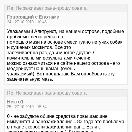
Re: Не заживает рана-прошу совета
Говорящий с Енотами
24 - 27.10.2010 - 10:48
Уважаемый Альтруист, на нашем острове, подобные
проблемы легко решают с
помощью мази на основе смеси гуано летучих собак
и сушеных москитов. Все это
залечивает на раз, да и многое другое. С
изумительными результатами лечения
можно ознакомиться на сайте нашего острова - его
модерирует наш шаман (очень
уважаемый). Вот предлагаю Вам опробовать эту
замечательную мазь.
Re: Не заживает рана-прошу совета
Некто1
25 - 27.10.2010 - 15:34
0 - не забудьте общие средства повышающие
иммунитет и ранозаживление... 83 года это проблема
в плане скорости заживления ран... Если с