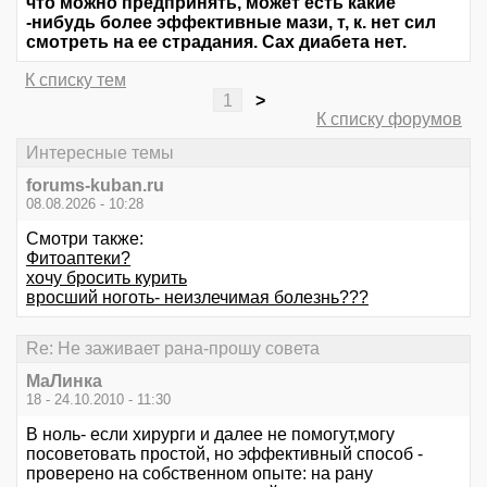
что можно предпринять, может есть какие
-нибудь более эффективные мази, т, к. нет сил
смотреть на ее страдания. Сах диабета нет.
К списку тем
1
>
К списку форумов
Интересные темы
forums-kuban.ru
08.08.2026 - 10:28
Смотри также:
Фитоаптеки?
хочу бросить курить
вросший ноготь- неизлечимая болезнь???
Re: Не заживает рана-прошу совета
МаЛинка
18 - 24.10.2010 - 11:30
В ноль- если хирурги и далее не помогут,могу
посоветовать простой, но эффективный способ -
проверено на собственном опыте: на рану