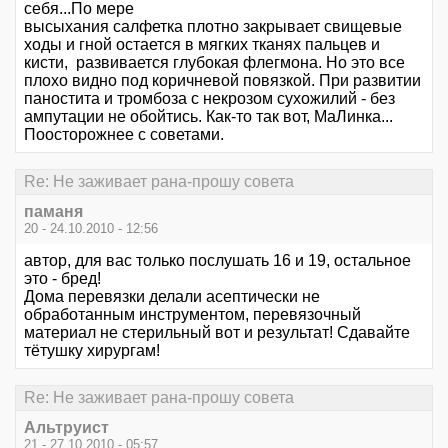
себя...По мере
высыхания салфетка плотно закрывает свищевые
ходы и гной остается в мягких тканях пальцев и
кисти, развивается глубокая флегмона. Но это все
плохо видно под коричневой повязкой. При развитии
паностита и тромбоза с некрозом сухожилий - без
ампутации не обойтись. Как-то так вот, МаЛинка...
Поосторожнее с советами.
Re: Не заживает рана-прошу совета
паманя
20 - 24.10.2010 - 12:56
автор, для вас только послушать 16 и 19, остальное
это - бред!
Дома перевязки делали асептически не
обработанным инструментом, перевязочный
материал не стерильный вот и результат! Сдавайте
тётушку хирургам!
Re: Не заживает рана-прошу совета
Альтруист
21 - 27.10.2010 - 05:57