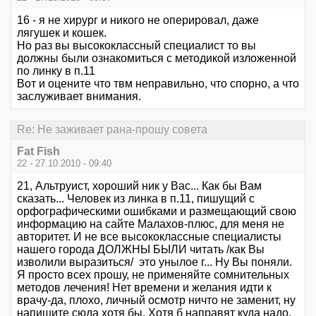
16 - я не хирург и никого не оперировал, даже
лягушек и кошек.
Но раз вы высококлассный специалист то вы
должны были ознакомиться с методикой изложенной
по линку в п.11
Вот и оцените что твм неправильно, что спорно, а что
заслуживает внимания.
Re: Не заживает рана-прошу совета
Fat Fish
22 - 27.10.2010 - 09:40
21, Альтруист, хороший ник у Вас... Как бы Вам
сказать... Человек из линка в п.11, пишущий с
орфографическими ошибками и размещающий свою
информацию на сайте Малахов-плюс, для меня не
авторитет. И не все высококлассные специалисты
нашего города ДОЛЖНЫ БЫЛИ читать /как Вы
изволили выразиться/ это унылое г... Ну Вы поняли.
Я просто всех прошу, не применяйте сомнительных
методов лечения! Нет времени и желания идти к
врачу-да, плохо, личный осмотр ничто не заменит, ну
напишите сюда хотя бы. Хотя б направят куда надо.