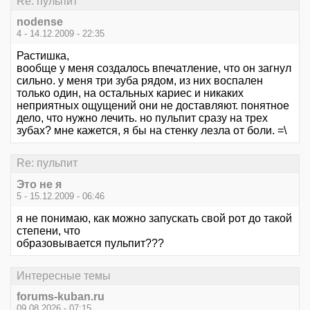
Re: пульпит
nodense
4 - 14.12.2009 - 22:35
Растишка,
вообще у меня создалось впечатление, что он загнул
сильно. у меня три зуба рядом, из них воспален
только один, на остальных кариес и никаких
неприятных ощущений они не доставляют. понятное
дело, что нужно лечить. но пульпит сразу на трех
зубах? мне кажется, я бы на стенку лезла от боли. =\
Re: пульпит
Это не я
5 - 15.12.2009 - 06:46
я не понимаю, как можно запускать свой рот до такой
степени, что
образовывается пульпит???
Интересные темы
forums-kuban.ru
09.08.2026 - 07:15