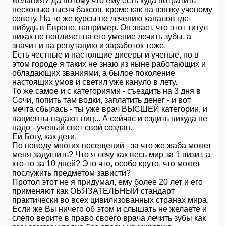
желания? Да потому что ему есть куда потратить
несколько тысяч баксов, кроме как на взятку ученому
совету. На те же курсы по лечению каналов где-
нибудь в Европе, например. Он знает, что этот титул
никак не повлияет на его умение лечить зубы, а
значит и на репутацию и заработок тоже.
Есть честные и настоящие дисеры и ученые, но в
этом городе я таких не знаю из ныне работающих и
обладающих званиями, а былое поколение
настоящих умов и светил уже кануло в лету.
То же самое и с категориями - съездить на 3 дня в
Сочи, попить там водки, заплатить денег - и вот
мечта сбылась - ты уже врач ВЫСШЕЙ категории, и
пациенты падают ниц... А сейчас и ездить никуда не
надо - ученый свет свой создан.
Ей Богу, как дети.
По поводу многих посещений - за что же жаба может
меня задушить? Что я лечу как весь мир за 1 визит, а
кто-то за 10 дней? Это что, особо круто, что может
послужить предметом зависти?
Протол этот не я придумал, ему более 20 лет и его
применяют как ОБЯЗАТЕЛЬНЫЙ стандарт
практически во всех цивилизованных странах мира.
Если же Вы ничего об этом и слышать не желаете и
слепо верите в право своего врача лечить зубы как