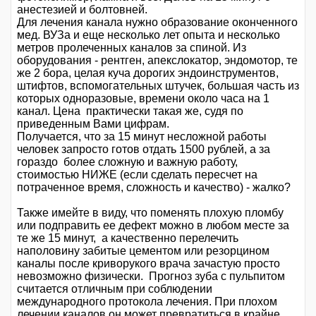
анестезией и болтовней.
Для лечения канала нужно образование оконченного
мед. ВУЗа и еще несколько лет опыта и несколько
метров пролеченных каналов за спиной. Из
оборудования - рентген, апекслокатор, эндомотор, те
же 2 бора, целая куча дорогих эндоинструментов,
штифтов, вспомогательных штучек, большая часть из
которых одноразовые, времени около часа на 1
канал. Цена практически такая же, судя по
приведенным Вами цифрам.
Получается, что за 15 минут несложной работы
человек запросто готов отдать 1500 рублей, а за
гораздо более сложную и важную работу,
стоимостью НИЖЕ (если сделать пересчет на
потраченное время, сложность и качество) - жалко?
Также имейте в виду, что поменять плохую пломбу
или подправить ее дефект можно в любом месте за
те же 15 минут, а качественно перелечить
наполовину забитые цементом или резорцином
каналы после криворукого врача зачастую просто
невозможно физически. Прогноз зуба с пульпитом
считается отличным при соблюдении
международного протокола лечения. При плохом
лечении каналов он может превратиться в крайне