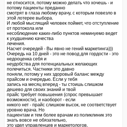
не относится, потому можно делать что хочешь - и
потому пациенты преданно
смотрят в глаза любому врачу, с которым повезло в
этой лотерее выбора.
И любой мыслящий человек поймет, что отступление
от протокола или
несоблюдение каких-либо пунктов неминуемо ведет
к ухудшению качества
лечения.
Насчет очередей - Вы явно не гений маркетинга)))
Очередь на 10 дней - это не повод для гордости - это
недооценка себя и
неудобства для потенциальных желающих
полечиться. Частники это давно
поняли, потому у них здоровый баланс между
прайсом и очередью. Если у тебя
запись на месяц вперед - ты стоишь слишком
дешево для своих знаний и твой
прайс требует повышения (спрос превышает
возможности), и наоборот - если
никого нет - прайс слишком высок, не соответствует
уровню врача. Но
пациентам и тем более врачам из поликлиник это
знать вовсе не обязательно,
это удел управленцев и маркетологов.