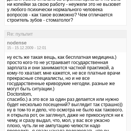
ни копейки за свою работу - неужели это не вызовет
у любого психически нормального человека
вопросов - как такое возможно? Чем отличается
строитель зубов - стоматолог?
Re: пульпит
nodense
15 - 15.12.2009 - 12:01
ну есть же такая вещь, как бесплатная медицина.)
просто кого-то не устраивает государственная
зарплата и они занимаются частной практикой, а
кому-то хватает. мне кажется, не все платные врачи
прекрасные специалисты, но и не все
государственные криворукие негодяи. разные же
могут быть ситуации.)
Doctorstom,
спасибо.) а это все за один раз делается или нужно
будет несколько посещений? выглядит так страшно))
ну в том-то и дело, что осмотра не было как такового.
я открыла рот, он заглянул, даже не прикоснулся ни к
чему, и сразу выдал, что, мол, у вас все ужасно
плохо, чуть ли не ампутацию челюсти надо
проводить. я сразу начала подозревать, что он