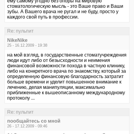
ему самому угодно без опоры на мировую
стоматологическую мысль - это Ваше право и Ваши
зубы. А Вашего врача не ругал и не буду, просто у
каждого свой путь в профессии.
Re: пульпит
NikeNike
25 - 16.12.2009 - 19:38
на мой взгляд, в государственные стоматучреждения
люди идут либо от безысходности и неимения
финансовой возможности похода в частную клинику,
либо на конкретного врача по знакомству, который за
определенную финансовую благодарность затратит
больше времени и уделит повышенное внимание к
лечению, делая манипуляции, максимально
приближенные к вышеописанному международному
протоколу ...
Re: пульпит
пообщайтесь со мной
26 - 17.12.2009 - 09:46