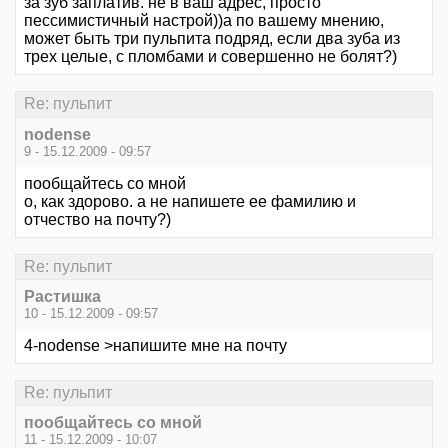
за зуб заплатив. не в ваш адрес, просто
пессимистичный настрой))а по вашему мнению,
может быть три пульпита подряд, если два зуба из
трех целые, с пломбами и совершенно не болят?)
Re: пульпит
nodense
9 - 15.12.2009 - 09:57
пообщайтесь со мной
о, как здорово. а не напишете ее фамилию и
отчество на почту?)
Re: пульпит
Растишка
10 - 15.12.2009 - 09:57
4-nodense >напишите мне на почту
Re: пульпит
пообщайтесь со мной
11 - 15.12.2009 - 10:07