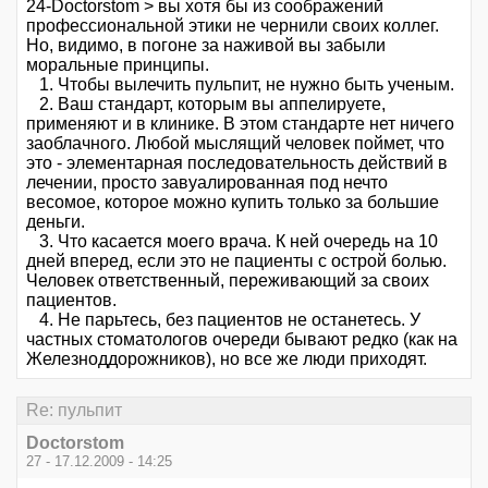
24-Doctorstom > вы хотя бы из соображений
профессиональной этики не чернили своих коллег.
Но, видимо, в погоне за наживой вы забыли
моральные принципы.
1. Чтобы вылечить пульпит, не нужно быть ученым.
2. Ваш стандарт, которым вы аппелируете,
применяют и в клинике. В этом стандарте нет ничего
заоблачного. Любой мыслящий человек поймет, что
это - элементарная последовательность действий в
лечении, просто завуалированная под нечто
весомое, которое можно купить только за большие
деньги.
3. Что касается моего врача. К ней очередь на 10
дней вперед, если это не пациенты с острой болью.
Человек ответственный, переживающий за своих
пациентов.
4. Не парьтесь, без пациентов не останетесь. У
частных стоматологов очереди бывают редко (как на
Железноддорожников), но все же люди приходят.
Re: пульпит
Doctorstom
27 - 17.12.2009 - 14:25