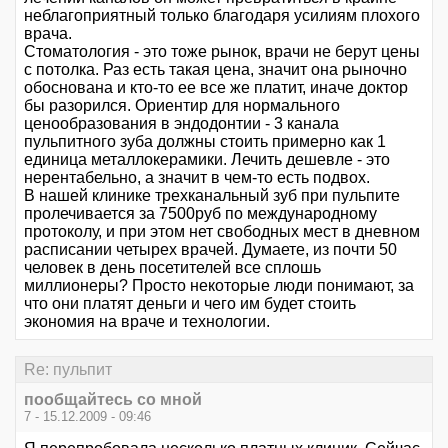
неблагоприятный только благодаря усилиям плохого
врача.
Стоматология - это тоже рынок, врачи не берут цены
с потолка. Раз есть такая цена, значит она рыночно
обоснована и кто-то ее все же платит, иначе доктор
бы разорился. Ориентир для нормального
ценообразования в эндодонтии - 3 канала
пульпитного зуба должны стоить примерно как 1
единица металлокерамики. Лечить дешевле - это
нерентабельно, а значит в чем-то есть подвох.
В нашей клинике трехканальный зуб при пульпите
пролечивается за 7500руб по международному
протоколу, и при этом нет свободных мест в дневном
расписании четырех врачей. Думаете, из почти 50
человек в день посетителей все сплошь
миллионеры? Просто некоторые люди понимают, за
что они платят деньги и чего им будет стоить
экономия на враче и технологии.
Re: пульпит
пообщайтесь со мной
7 - 15.12.2009 - 09:46