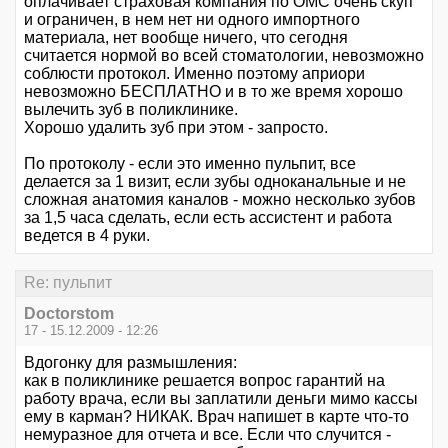
оплачивает страховая компания по ОМС очень скуп
и ограничен, в нем нет ни одного импортного
материала, нет вообще ничего, что сегодня
считается нормой во всей стоматологии, невозможно
соблюсти протокол. Именно поэтому априори
невозможно БЕСПЛАТНО и в то же время хорошо
вылечить зуб в поликлинике.
Хорошо удалить зуб при этом - запросто.
По протоколу - если это именно пульпит, все
делается за 1 визит, если зубы одноканальные и не
сложная анатомия каналов - можно несколько зубов
за 1,5 часа сделать, если есть ассистент и работа
ведется в 4 руки.
Re: пульпит
Doctorstom
17 - 15.12.2009 - 12:26
Вдогонку для размышления:
как в поликлинике решается вопрос гарантий на
работу врача, если вы заплатили деньги мимо кассы
ему в карман? НИКАК. Врач напишет в карте что-то
немуразное для отчета и все. Если что случится -