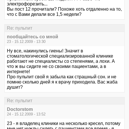
электрофорезить...
Вы пост 12 прочитали? Похоже хоть отдаленно на то,
что с Вами делали все 1,5 недели?
Re: пульпит
пообщайтесь со мной
23 - 15.12.2009 - 13:30
Ну все, накинулись гиены! Значит в
стоматологической специализированной клинике
работают не специалисты со степенями, а лохи. А
что ж вы сидите не со своими пациентами, а в
интернете!
Про пульпит свой я забыла как страшный сон. и не
помню сколько дней я к врачу приходила. Вас жаба
душит?
Re: пульпит
Doctorstom
24 - 15.12.2009 - 13:52
23 - я владелец клиники на несколько кресел, потому
мне нет нужды сидеть с пациентами все время - я