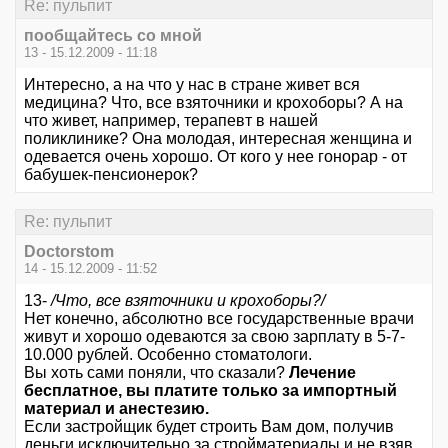
Re: пульпит
пообщайтесь со мной
13 - 15.12.2009 - 11:18
Интересно, а на что у нас в стране живет вся
медицина? Что, все взяточники и крохоборы? А на
что живет, например, терапевт в нашей
поликлинике? Она молодая, интересная женщина и
одевается очень хорошо. От кого у нее гонорар - от
бабушек-пенсионерок?
Re: пульпит
Doctorstom
14 - 15.12.2009 - 11:52
13-
/Что, все взяточники и крохоборы?/
Нет конечно, абсолютно все государственные врачи
живут и хорошо одеваются за свою зарплату в 5-7-
10.000 рублей. Особенно стоматологи.
Вы хоть сами поняли, что сказали?
Лечение
бесплатное, вы платите только за импортный
материал и анестезию.
Если застройщик будет строить Вам дом, получив
деньги исключительно за стройматериалы и не взяв