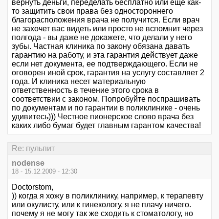
вернуть деньги, переделать бесплатно или еще как-
то защитить свои права без одностороннего
благорасположения врача не получится. Если врач
не захочет вас видеть или просто не вспомнит через
полгода - вы даже не докажете, что делали у него
зубы. Частная клиника по закону обязана давать
гарантию на работу, и эта гарантия действует даже
если нет документа, ее подтверждающего. Если не
оговорен иной срок, гарантия на услугу составляет 2
года. И клиника несет материальную
ответственность в течение этого срока в
соответствии с законом. Попробуйте поспрашивать
по документам и по гарантии в поликлинике - очень
удивитесь))) Честное пионерское слово врача без
каких либо бумаг будет главным гарантом качества!
Re: пульпит
nodense
18 - 15.12.2009 - 12:30
Doctorstom,
)) когда я хожу в поликлинику, например, к терапевту
или окулисту, или к гинекологу, я не плачу ничего.
почему я не могу так же сходить к стоматологу, но