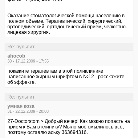
Оказание стоматологической помощи населению в
полном объеме. Терапевтический, хирургический,
ортопедический, ортодонтический прием, челюстно-
лицевая хирургия.
Re: пульпит
ahocob
30 - 17.12.2009 - 17:55
покажите терапевтам в этой поликлинике
написанное жирным шрифтом в №12 - расскажите
об эффекте.
Re: пульпит
умная коза
31 - 22.12.2009 - 20:03
27-Doctorstom > Добрый вечер! Как можно попасть на
прием к Вам в клинику? Мыло моё смылилось всё,
поэтому оставлю аську 363694316.