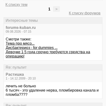
К списку тем
1
>
К списку форумов
Интересные темы
forums-kuban.ru
09.08.2026 - 07:15
Смотри также:
Тема про мясо...
Дисбактериоз - for dummies ...
Девочке 1,5 года срочно требуются средства на
операцию!
Re: пульпит
Растишка
1 - 14.12.2009 - 20:10
лечить не больно
6 тысяч - это удаление нерва, пломбировка канала и
пломба????
Re: пульпит