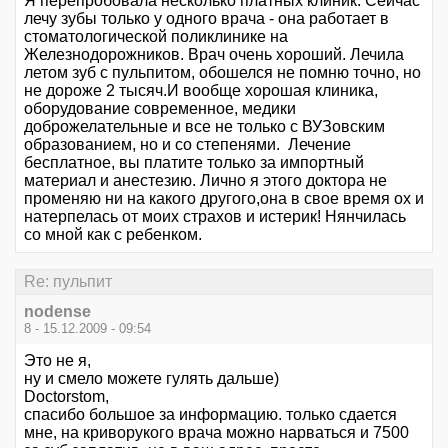
Я перепробовала несколько платных клиник. Сейчас
лечу зубы только у одного врача - она работает в
стоматологической поликлинике на
Железнодорожников. Врач очень хороший. Лечила
летом зуб с пульпитом, обошелся не помню точно, но
не дороже 2 тысяч.И вообще хорошая клиника,
оборудование современное, медики
доброжелательные и все не только с ВУЗовским
образованием, но и со степенями. Лечение
бесплатное, вы платите только за импортный
материал и анестезию. Лично я этого доктора не
променяю ни на какого другого,она в свое время ох и
натерпелась от моих страхов и истерик! Нянчилась
со мной как с ребенком.
Re: пульпит
nodense
8 - 15.12.2009 - 09:54
Это не я,
ну и смело можете гулять дальше)
Doctorstom,
спасибо большое за информацию. только сдается
мне, на криворукого врача можно нарваться и 7500