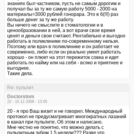
знаниях был частником, пусть не самым дорогим и
получал бы за ту же самую работу 5000 - 2000 на
материалы=3000 рублей гонорара. Это в 6(!!!) раз
больше денег за ту же работу.
Вы ничего не смыслите в стоматологии и в
ценообразовании в ней, а вот врачи свое время
ценят и деньги свои считают. Рентабельно и выгодно
работать в поликлинике по-современному нельзя.
Поэтому или врач в поликлинике и он работает не
современно, либо если он реально умеет работать
хорошо - он плюет на этот пережиток совка и идет
работать по найму или на себя - всяко и приятнее и
выгоднее.
Такие дела.
Re: пульпит
Doctorstom
22 - 15.12.2009 - 13:05
20 - я про Ваш визит и не говорил. Международный
протокол не предусматривает многократных лазаний
в канал при пульпите. Об этом и написано.
Мне честно не понятно, что можно делать с
пульпитным зубом 1,5 недели??? Разве что