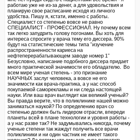
работаю уже не из-за денег, а для удовольствия и
планирую свое расписание исходя из личного
удобства. Пишу я, кстати, именно с работы.
Специалист со степенью вовсе не равно
СПЕЦИАЛИСТ - ПРОФЕССИОНАЛ. Ну почему всем
так легко запудрить голову погонами. Вы хоть для
интереса спросите у врача тему его диссера. 90%
будут на статистические темы типа "изучение
распространенности кариеса на
нефтеперерабатывающем заводе номер 1"
Безусловно, написание подобного диссера придает
много практической значимости его обладателю. Во
всем мире ученая степень - это признание
НАУЧНЫХ заслуг человека, а вовсе не его
значимости как врача-практика, а у нас способ
покупаемой саморекламы и ни следа настоящей
науки. Или ваш врач выглядит как великий ученый?
Вы правда верите, что в поликлинике нашей можно
заниматься наукой? По определению врач со
степенью должен быть лидером отрасли, впереди
планеты всей в плане технологии и уровня работы -
а у нас разве так? Не задумывались никогда, почему
ученые степени так жаждут получить все врачи
поликлиники и ни один частник не имеет такого