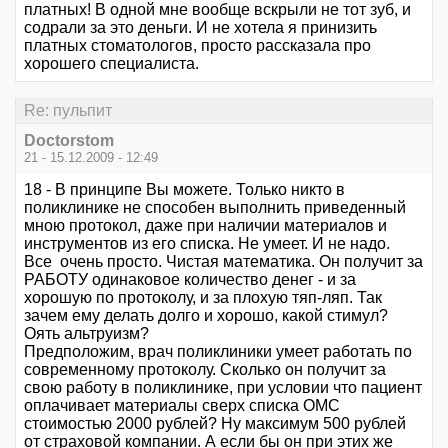
платных! В одной мне вообще вскрыли не тот зуб, и
содрали за это деньги. И не хотела я принизить
платных стоматологов, просто рассказала про
хорошего специалиста.
Re: пульпит
Doctorstom
21 - 15.12.2009 - 12:49
18 - В принципе Вы можете. Только никто в
поликлинике не способен выполнить приведенный
мною протокол, даже при наличии материалов и
инструментов из его списка. Не умеет. И не надо.
Все очень просто. Чистая математика. Он получит за
РАБОТУ одинаковое количество денег - и за
хорошую по протоколу, и за плохую тяп-ляп. Так
зачем ему делать долго и хорошо, какой стимул?
Оять альтруизм?
Предположим, врач поликлиники умеет работать по
современному протоколу. Сколько он получит за
свою работу в поликлинике, при условии что пациент
оплачивает материалы сверх списка ОМС
стоимостью 2000 рублей? Ну максимум 500 рублей
от страховой компании. А если бы он при этих же