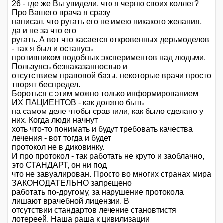
26 - где же Вы увидели, что я черню своих коллег?
Про Вашего врача я сразу
написал, что ругать его не имею никакого желания,
да и не за что его
ругать. А вот что касается откровенных дерьмоделов
- так я был и останусь
противником подобных экспериментов над людьми.
Пользуясь безнаказанностью и
отсутствием правовой базы, некоторые врачи просто
творят беспредел.
Бороться с этим можно только информированием
ИХ ПАЦИЕНТОВ - как должно быть
на самом деле чтобы сравнили, как было сделано у
них. Когда люди начнут
хоть что-то понимать и будут требовать качества
лечения - вот тогда и будет
протокол не в диковинку.
И про протокол - так работать не круто и заоблачно,
это СТАНДАРТ, он ни под
что не завуалирован. Просто во многих странах мира
ЗАКОНОДАТЕЛЬНО запрещено
работать по-другому, за нарушение протокола
лишают врачебной лицензии. В
отсутствии стандартов лечение становтистя
лотереей. Наша раша к цивилизации