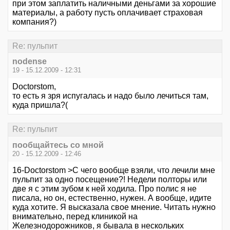
при этом заплатить наличными деньгами за хорошие
материалы, а работу пусть оплачивает страховая
компания?)
Re: пульпит
nodense
19 - 15.12.2009 - 12:31
Doctorstom,
то есть я зря испугалась и надо было лечиться там,
куда пришла?(
Re: пульпит
пообщайтесь со мной
20 - 15.12.2009 - 12:46
16-Doctorstom >С чего вообще взяли, что лечили мне
пульпит за одно посещение?! Недели полторы или
две я с этим зубом к ней ходила. Про полис я не
писала, но он, естественно, нужен. А вообще, идите
куда хотите. Я высказала свое мнение. Читать нужно
внимательно, перед клиникой на
Железнодорожников, я бывала в нескольких