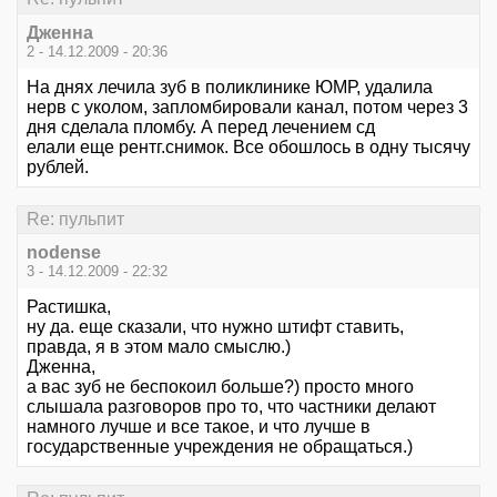
Дженна
2 - 14.12.2009 - 20:36
На днях лечила зуб в поликлинике ЮМР, удалила
нерв с уколом, запломбировали канал, потом через 3
дня сделала пломбу. А перед лечением сд
елали еще рентг.снимок. Все обошлось в одну тысячу
рублей.
Re: пульпит
nodense
3 - 14.12.2009 - 22:32
Растишка,
ну да. еще сказали, что нужно штифт ставить,
правда, я в этом мало смыслю.)
Дженна,
а вас зуб не беспокоил больше?) просто много
слышала разговоров про то, что частники делают
намного лучше и все такое, и что лучше в
государственные учреждения не обращаться.)