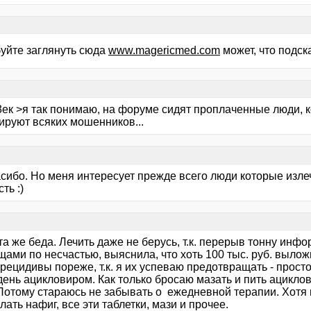
уйте заглянуть сюда
www.magericmed.com
может, что подска
3ек >я так понимаю, на форуме сидят проплаченные люди, 
ируют всяких мошенников...
асибо. Но меня интересует прежде всего люди которые излеч
ть :)
та же беда. Лечить даже не берусь, т.к. перерыв тонну ин
ами по несчастью, выяснила, что хоть 100 тыс. руб. вылож
рецидивы пореже, т.к. я их успеваю предотвращать - просто
день ацикловиром. Как только бросаю мазать и пить ациклови
Потому стараюсь не забывать о ежедневной терапии. Хотя и
лать нафиг, все эти таблетки, мази и прочее.