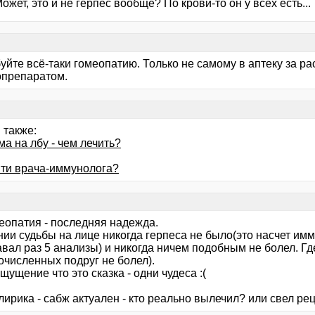
Может, это и не герпес вообще? По крови-то он у всех есть...
йте всё-таки гомеопатию. Только не самому в аптеку за ра
опрепаратом.
 также:
а на лбу - чем лечить?
йти врача-иммунолога?
меопатия - последняя надежда.
нии судьбы на лице никогда герпеса не было(это насчет и
авал раз 5 анализы) и никогда ничем подобным не болел. Гд
очисленных подруг не болел).
щущение что это сказка - одни чудеса :(
лирика - сабж актуален - кто реально вылечил? или свел ре