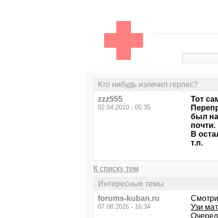
Кто нибудь излечил герпес?
zzz555
Тот са
02.04.2010 - 05:35
Перепр
был на
почти.
В оста
т.п.
К списку тем
Интересные темы
forums-kuban.ru
Смотри
07.08.2026 - 16:34
Узи мат
Очеред