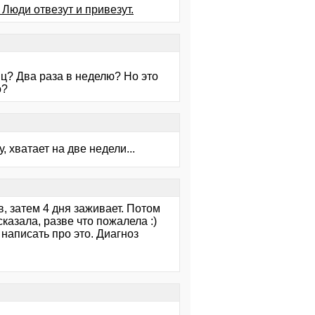
 Люди отвезут и привезут.
яц? Два раза в неделю? Но это
о?
 хватает на две недели...
в, затем 4 дня заживает. Потом
сказала, разве что пожалела :)
 написать про это. Диагноз