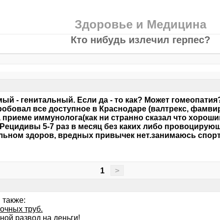
Здоровье и Медицина
Кто нибудь излечил герпес?
мый - генитальный. Если да - то как? Может гомеопатия
обовал все доступное в Краснодаре (валтрекс, фамви
 приеме иммунолога(как ни странно сказал что хороши
 Рецидивы 5-7 раз в месяц без каких либо провоцирую
льном здоров, вредных привычек нет.занимаюсь спор
1
>
 также:
очных труб.
ной развод на деньги!