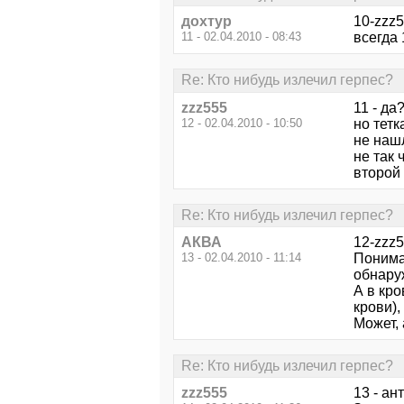
дохтур
10-zzz5
11 - 02.04.2010 - 08:43
всегда
Re: Кто нибудь излечил герпес?
zzz555
11 - да
12 - 02.04.2010 - 10:50
но тетк
не нашл
не так 
второй 
Re: Кто нибудь излечил герпес?
АКВА
12-zzz5
13 - 02.04.2010 - 11:14
Понимае
обнару
А в кро
крови),
Может,
Re: Кто нибудь излечил герпес?
zzz555
13 - ан