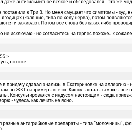
л даже антигильмитное всякое и обследовался - это же мод
 поставили в Три 3. Но меня смущает что симптомы - зуд, 
, ягодицах (колящие, типа по ходу нерва), потом появляют
аются и заживают. Потом все снова без каких либо провоц
о не исключаю - но согласитесь на герпес похоже...к сожал
55 >
сь, похоже...
е в придачу сдавал анализы в Екатериновке на аллергию - н
там по ЖКТ например - все ок. Кишку глотал - там же - все о
аты. Консультировался с индусом настоящим - сюда приезжа
ворю - чудеса. как лечить не ясно.
 разные антигрибковые препараты - типа "молочницы", флюк
о.