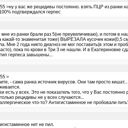
55 >ну у вас же рецидивы постоянно. взять ПЦР из ранки на
 100% подтверждался герпес
? мне из ранки брали раз 5(не преувеличиваю), и потом в на
а какай-то знаменитая тоже) ВЫРЕЗАЛА кусочек кожи(0,5 см 
а. Мне 2 года никто диагноз не мог поставить(в этом и про
часто), пока по крови в Три 3 не нашли. И в Екатериновке с
тип герпеса завышены...
55 >
те, - сама ранка источник вирусов. Они там просто кишат...
живается.
ви есть у всех. Это не показатель того, что у Вас постоянно 
 только рецидивы не у всех случаются...
 аллергическое что-то? Антигистаминное не пробовали пить
тигистаминное нет не пил.