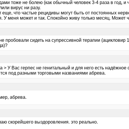
ами тоже не болею (как обычный человек 3-4 раза в год, и ч
или вирус ни разу.
т еще, что частые рецидивы могут быть от постоянных нерв
. У меня может и так. Спокойно живу только месяц. Может ч
не пробовали сидеть на супрессивной терапии (ацикловир 1
да)?
а > У Вас герпес не генитальный и для него есть надёжное 
тся под разными торговыми названиями абрева.
мер, абрева.
елаю скорейшего выздоровления. это реально.