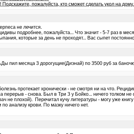
 Подскажите, пожалуйста, кто сможет сделать укол на дому.
ерпеса не лечится.
идивы подробнее, пожалуйста... Что значит - 5-7 раз в мес
пания, которые за день не проходят... Вас сыпет постоянн
ы пил месяца 3 дорогущие(Диэнай) по 3500 руб за баночку,
 болезнь протекает хронически - не смотря ни на что. Рециди
а перерыв - снова. Был в Три З у Бойко... ничего толком не 
рач не плохой). Перечитал кучу литературы - могу уже книгу
 по анализу крови. По мазку ничего нет.