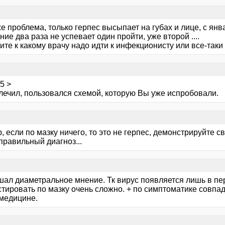
е проблема, только герпес высыпает на губах и лице, с янв
ие два раза не успевает один пройти, уже второй ....
те к какому врачу надо идти к инфекционисту или все-таки
5 >
 лечил, пользовался схемой, которую Вы уже испробовали.
 если по мазку ничего, то это не герпес, демонстрируйте с
правильный диагноз...
шал диаметральное мнение. Тк вирус появляется лишь в пер
тировать по мазку очень сложно. + по симптоматике совпада
медицине.