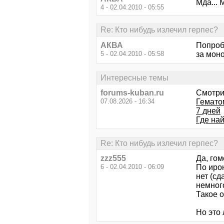
Мда... 
4 - 02.04.2010 - 05:55
Re: Кто нибудь излечил герпес?
АКВА
Попробу
5 - 02.04.2010 - 05:58
за мон
Интересные темы
forums-kuban.ru
Смотри
07.08.2026 - 16:34
Гематом
7 дней
Где на
Re: Кто нибудь излечил герпес?
zzz555
Да, го
6 - 02.04.2010 - 06:09
По иро
нет (сд
немног
Такое о
Но это 