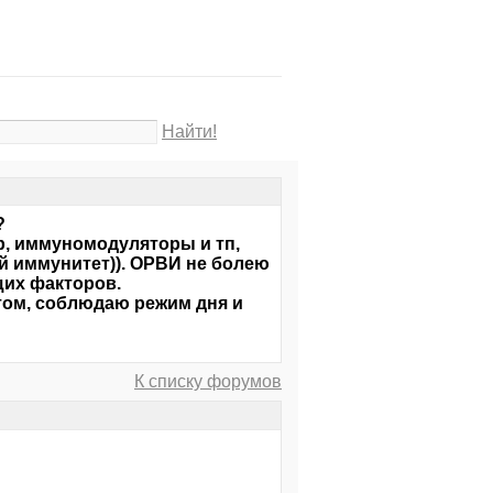
Найти!
?
р, иммуномодуляторы и тп,
й иммунитет)). ОРВИ не болею
щих факторов.
том, соблюдаю режим дня и
К списку форумов