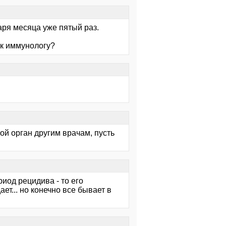
аря месяца уже пятый раз.
 к иммунологу?
вой орган другим врачам, пусть
иод рецидива - то его
ет... но конечно все бывает в