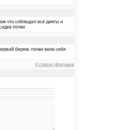
 том что соблюдал все диеты и
садка почки
первой берем. почки вели себя
К списку форумов