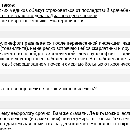
 также:
ских медиков обяжут страховаться от последствий врачебн
е...не знаю что делать.Диагноз цероз печени
ние неврозов клиники "Екатерининская"
улонефрит развивается после перенесенной инфекции, чащ
 (тонзиллита), ныне редко встречающейся скарлатины и дру
е лечить то перейдет в хронический гломерулонефрит — дли
ающее двустороннее заболевание почек Это заболевание за
 годы) сморщиванием почек и смертью больных от хроничес
 а это вопще лечится и как можно вылечить?
шему нефрологу срочно, Вам же сказали. Лечить можно, есл
 без лечения (и даже с ним), почки умирают. Только без леч
на длительная ремиссия на десятилетия. Но полностью хр
ается.