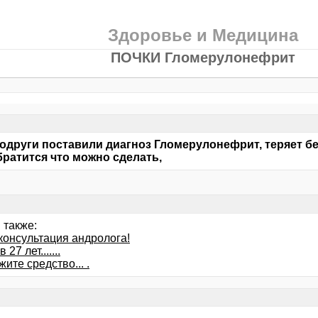
Здоровье и Медицина
ПОЧКИ Гломерулонефрит
одруги поставили диагноз Гломерулонефрит, теряет бел
братится что можно сделать,
 также:
консультация андролога!
 27 лет.......
ите средство... .