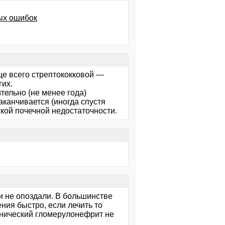
ых ошибок
е всего стрептококковой —
гих.
тельно (не менее года)
канчивается (иногда спустя
кой почечной недостаточности.
и не опоздали. В большинстве
ения быстро, если лечить то
онический гломерулонефрит не