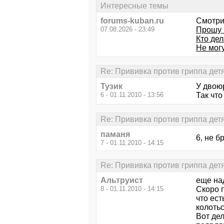
Интересные темы
forums-kuban.ru
Смотри
07.08.2026 - 23:49
Прошу 
Кто де
Не могу
Re: Прививка против гриппа дет
Тузик
У двою
6 - 01.11.2010 - 13:56
Так что
Re: Прививка против гриппа дет
паманя
6, не б
7 - 01.11.2010 - 14:15
Re: Прививка против гриппа дет
Альтруист
еще над
8 - 01.11.2010 - 14:15
Скоро п
что ест
колотьс
Вот дел