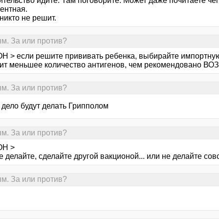
тельство идите. Там поговорите. Может даже почитаете че
ентная.
никто не решит.
ям. За или против?
Н > если решите прививать ребенка, выбирайте импортную
ит меньшее количество антигенов, чем рекомендовано ВОЗ 
ям. За или против?
 дело будут делать Грипполом
ям. За или против?
ОН >
е делайте, сделайте другой вакционой... или не делайте со
ям. За или против?