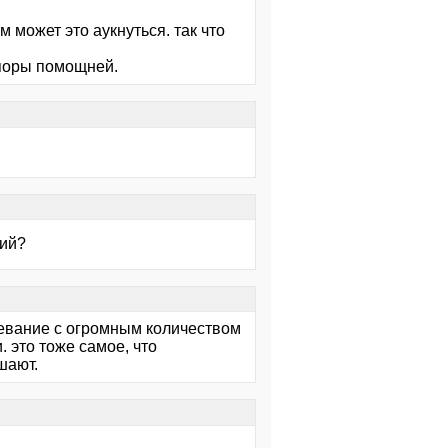
 может это аукнуться. так что
апоры помощней.
гий?
левание с огромным количеством
 это тоже самое, что
шают.