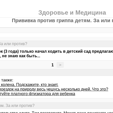
Здоровье и Медицина
Прививка против гриппа детям. За или
За или против?
к (3 года) только начал ходить в детский сад предлаг
 не знаю как быть...
1
>
 также:
колена. Подскажите, кто знает.
оездок на природу весь чешусь несколько дней. Что это?
туйте платного фтизиатора для ребенка
ям. За или против?