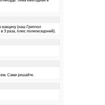
го-нибудь. Тема ежегодная и
 вакцину (наш Гриппол
в 3 раза, плюс полиоксидоний).
всем. Сами решайте.