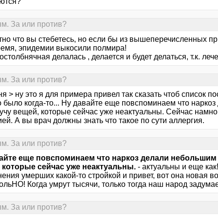
ются?
ям. За или против?
тно что вы стебетесь, но если бы из вышеперечисленных при
ремя, эпидемии выкосили полмира!
столбнячная делалась , делается и будет делаться, т.к. лече
ям. За или против?
я > ну это я для примера привел так сказать чтоб список п
то было когда-то... Ну давайте еще повспоминаем что нарк
кучу вещей, которые сейчас уже неактуальны. Сейчас намн
ей. А вы врач должны знать что такое по сути аллергия.
ям. За или против?
айте еще повспоминаем что наркоз делали небольшим 
 которые сейчас уже неактуальны.
- актуальны и еще как
ения умерших какой-то стройкой и привет, вот она новая во
льНО! Когда умрут тысячи, только тогда наш народ задумае
ям. За или против?