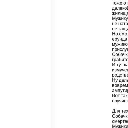
тоже от
далеко
жилища
Мужику 
не натр
не защи
Но смот
ерунда 
мужиков
прислуш
Собачк
грабите
И тут к
измуче
родств
Ну даль
воврем
ампути
Вот так
случив
Для те
Собачка
смерте
Мужики,