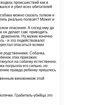
 сводках происшествий как в
вался и убил всех обитателей
о собака можно сказать толком и
итель реально полезет? Может и
 свои опасения. А сосед ему да
к он делает сам: приводить
и драконили. Ну мужик конечно
ть - и это подействовало!
ерестал опасаться всяких
ие родственники. Собачка,
ебенок этих приезжих
ткнулся на собачку естественно.
ка погрызла его сильно, но
лению правда ребенку пришлось
освенным виновником этой
болячки. Грабитель-убийца это