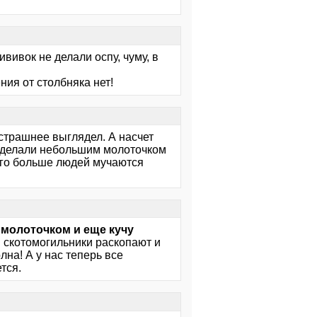
вивок не делали оспу, чуму, в
ния от столбняка нет!
острашнее выглядел. А насчет
оз делали небольшим молоточком
ого больше людей мучаются
молоточком и еще кучу
! скотомогильники раскопают и
лна! А у нас теперь все
тся.