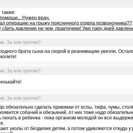
 также:
помощи... Нужен врач.
лал операцию на грыжу поясничного отдела позвоночника??
 сбить давление ни чем, практичеки! Уже пару дней давлен
ям. За или против?
родного брата сына на скорой в реанимацию увезли. Остал
 колите!
ям. За или против?
ренькайте!
ям. За или против?
о обязательно сделать прививки от оспы, тифа, чумы, столб
оявится собачий и обезьяний, от них тоже надо обязательн
ь пихать в ребенка - пока организм молодой он все выдержи
я.
ают уколы от безделия детям, а потом удивляются откуда у