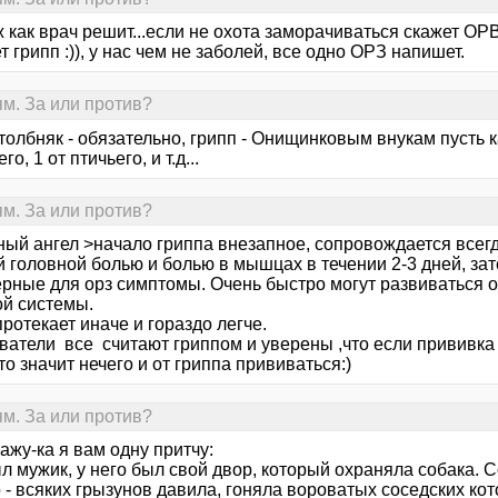
ж как врач решит...если не охота заморачиваться скажет ОР
 грипп :)), у нас чем не заболей, все одно ОРЗ напишет.
ям. За или против?
толбняк - обязательно, грипп - Онищинковым внукам пусть к
о, 1 от птичьего, и т.д...
ям. За или против?
ный ангел >начало гриппа внезапное, сопровождается всег
й головной болью и болью в мышцах в течении 2-3 дней, за
ерные для орз симптомы. Очень быстро могут развиваться 
ой системы.
отекает иначе и гораздо легче.
ватели все считают гриппом и уверены ,что если прививка
о значит нечего и от гриппа прививаться:)
ям. За или против?
ажу-ка я вам одну притчу:
л мужик, у него был свой двор, который охраняла собака.
- всяких грызунов давила, гоняла вороватых соседских кот