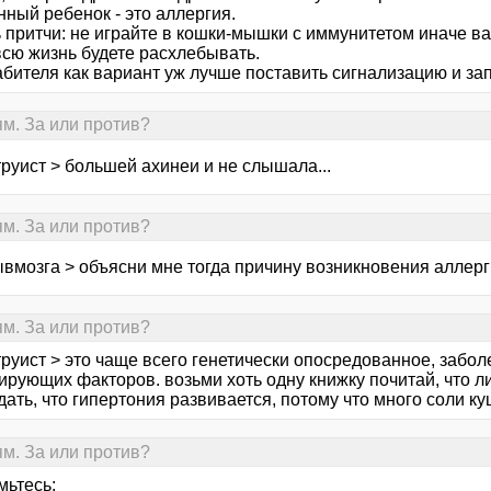
ный ребенок - это аллергия.
притчи: не играйте в кошки-мышки с иммунитетом иначе вам
всю жизнь будете расхлебывать.
рабителя как вариант уж лучше поставить сигнализацию и з
ям. За или против?
руист > большей ахинеи и не слышала...
ям. За или против?
ывмозга > объясни мне тогда причину возникновения аллер
ям. За или против?
труист > это чаще всего генетически опосредованное, забо
рующих факторов. возьми хоть одну книжку почитай, что ли.
ать, что гипертония развивается, потому что много соли ку
ям. За или против?
мьтесь: