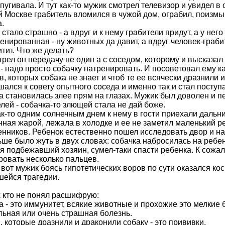
пугивала. И тут как-то мужик смотрел телевизор и увидел в
й Москве грабитель вломился в чужой дом, ограбил, поизмы
.
стало страшно - а вдруг и к нему грабители придут, а у нег
енированная - ну животных да давит, а вдруг человек-граб
тит. Что же делать?
рел он передачу не один а с соседом, которому и высказал
- надо просто собачку натренировать. И посоветовал ему ка
, которых собака не знает и чтоб те ее всячески дразнили 
ался к совету опытного соседа и именно так и стал поступа
а становилась злее прям на глазах. Мужик был доволен и п
лей - собачка-то злющей стала не дай боже.
ак-то одним солнечным днем к нему в гости приехали дальн
нная жарой, лежала в холодке и ее не заметил маленький р
енников. Ребенок естественно пошел исследовать двор и на
ше было жуть в двух словах: собачка набросилась на ребен
я подбежавший хозяин, сумел-таки спасти ребенка. К сожа
ровать несколько пальцев.
 вот мужик боясь гипотетических воров по сути оказался к
шейся трагедии.
х кто не понял расшифрую:
 - это иммунитет, всякие животные и прохожие это мелкие 
льная или очень страшная болезнь.
 которые дразнили и драконили собаку - это прививки.