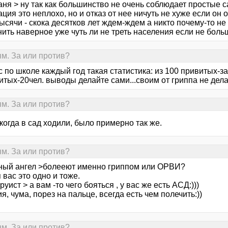
аня > ну так как большинство не очень соблюдает простые 
ция это неплохо, но и отказ от нее ничуть не хуже если он 
ысячи - скока десятков лет ждем-ждем а никто почему-то не 
нить наверное уже чуть ли не треть населения если не боль
ям. За или против?
ас по школе каждый год такая статистика: из 100 привитых-з
тых-20чел. выводы делайте сами...своим от гриппа не дела
ям. За или против?
 когда в сад ходили, было примерно так же.
ям. За или против?
ный ангел >болееют именно гриппом или ОРВИ?
 вас это одно и тоже.
руист > а вам -то чего бояться , у вас же есть АСД:)))
я, чума, порез на пальце, всегда есть чем полечить:))
ям. За или против?