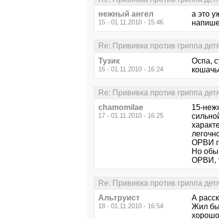
нежный ангел
а это у
15 - 01.11.2010 - 15:46
напишет
Re: Прививка против гриппа дет
Тузик
Оспа, с
16 - 01.11.2010 - 16:24
кошачьег
Re: Прививка против гриппа дет
chamomilae
15-неж
17 - 01.11.2010 - 16:25
сильно
характ
легочн
ОРВИ пр
Но обы
ОРВИ, т
Re: Прививка против гриппа дет
Альтруист
А расск
18 - 01.11.2010 - 16:54
Жил бы
хорошо 