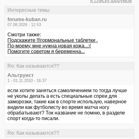
К списку форумов
Интересные темы
forums-kuban.ru
07.08.2026 - 12:53
Смотри также:
Подскажите !!!гормональные таблетки .
По-моему, мне нужна новая кожа...:(
Помогите советом я беременна...
Re: Как называются??
Альтруист
1 - 01.11.2010 - 16:37
если хотите заняться самолечением то тогда лучше
не уколы делать а есть специальные спреи для
заморозки, такие как в спорте использую, наверное
видели как футболисту во время матча ногу
обрабатывают? Ток название не помню, в разделе
спорт когда-то писали.
Re: Как называются??