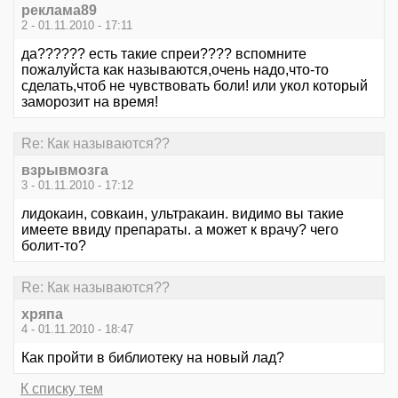
реклама89
2 - 01.11.2010 - 17:11
да?????? есть такие спреи???? вспомните
пожалуйста как называются,очень надо,что-то
сделать,чтоб не чувствовать боли! или укол который
заморозит на время!
Re: Как называются??
взрывмозга
3 - 01.11.2010 - 17:12
лидокаин, совкаин, ультракаин. видимо вы такие
имеете ввиду препараты. а может к врачу? чего
болит-то?
Re: Как называются??
хряпа
4 - 01.11.2010 - 18:47
Как пройти в библиотеку на новый лад?
К списку тем