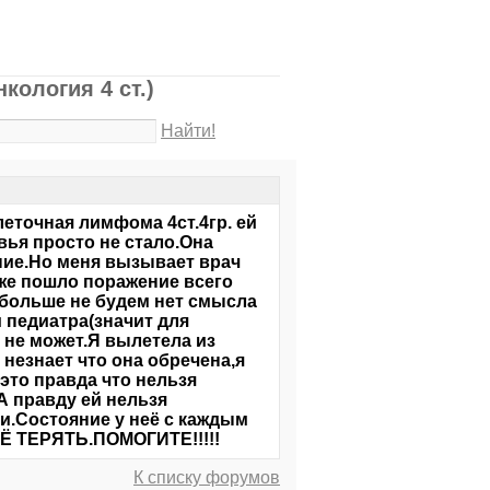
кология 4 ст.)
Найти!
еточная лимфома 4ст.4гр. ей
овья просто не стало.Она
ние.Но меня вызывает врач
уже пошло поражение всего
 больше не будем нет смысла
 педиатра(значит для
 не может.Я вылетела из
 незнает что она обречена,я
это правда что нельзя
А правду ей нельзя
чи.Состояние у неё с каждым
ЕЁ ТЕРЯТЬ.ПОМОГИТЕ!!!!!
К списку форумов