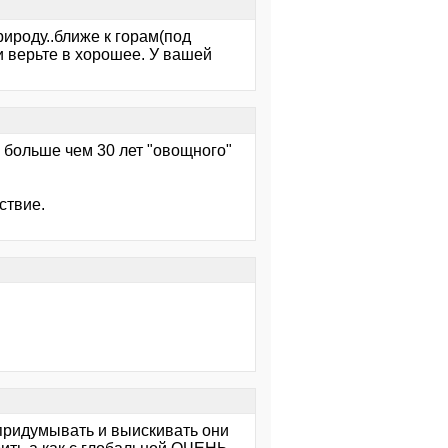
рироду..ближе к горам(под
и верьте в хорошее. У вашей
о больше чем 30 лет "овощного"
ствие.
придумывать и выискивать они