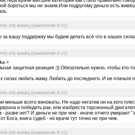
 мастера врачи высшей категории как стало правильно гово
ной бороться мы не знаем.Или подругому деньги есть живёш
шь.
то это конец (онкология 4 ст.)
о за вашу поддержку мы будем делать всё что в наших сила
то это конец (онкология 4 ст.)
hka >
ная защитная реакция :)) Обязательно нужно, чтобы кто-то
 силах любить маму. Любить до последнего. И не плачьте пр
то это конец (онкология 4 ст.)
чи меньше всего виноваты. Не надо негатив ни на кого пле
рврача и победить рак, или изобрести торсионный двигател
 - разве нет? И деньги не при чем - иначе отчего умирают "
 от Бога, книга судеб - но врачи тут точно не при чем.
то это конец (онкология 4 ст.)