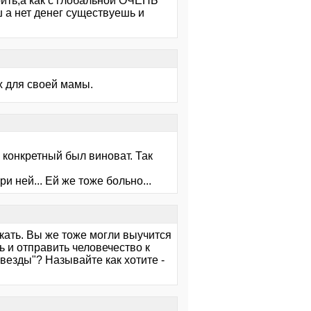
рить,а как с глобальной ОЧЕНЬ
 а нет денег существуешь и
х для своей мамы.
 конкретный был виноват. Так
и ней... Ей же тоже больно...
скать. Вы же тоже могли выучится
ь и отправить человечество к
звезды"? Называйте как хотите -