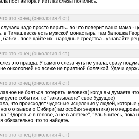
ла пост автора и из глаз слезы полились.
то это конец (онкология 4 ст.)
 случаях надо просто верить.. во что поверит ваша мама - 
, в Тимашевске есть мужской монастырь, там батюшка Георгий
, бабки - посещайте их.. народные средства - узнавайте рец
то это конец (онкология 4 ст.)
слез это правда. У самого слеза чуть не упала, сразу поду
не онкологией но всеже не приятной болячкой. Удачи,держи
то это конец (онкология 4 ст.)
лавное не бояться потерять человека( когда вы думаете что
ируете события, т.е "заказываете" свое будущее)
ала, что происходят чудесные исцеления у людей, которые 
ного отзывов о Сибири(там особая энергетика) и о кедровы
а "Здоровье в голове, а не в апетеке", "Улыбнитесь, пока н
я обязательно что то найдете.
то это конец (онкология 4 ст.)