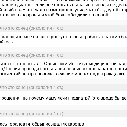
тавлен диагноз если всё описать вы такие выводы не делал
Спасибо вам что дали возможность увидеть всё с другой с
м крепкого здоровьяи чтоб беды обходили стороной.
то это конец (онкология 4 ст.)
ka,напишите мне на электронку.есть опыт работы с такими 
айтесь.
то это конец (онкология 4 ст.)
йтесь созвониться с Обнинском.Институт медицинской ради
и,Японии проводят испытания новейших препаратов против
огический центр проводит лечение многих видов рака,даже
то это конец (онкология 4 ст.)
прощения, но почему маму лечит педиатр? (это вроде бы де
то это конец (онкология 4 ст.)
юсь терапевт,чтобвыписывал лекарства