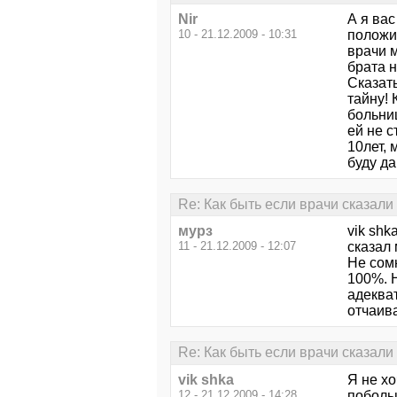
Nir
А я вас
10 - 21.12.2009 - 10:31
положил
врачи м
брата н
Сказать
тайну! 
больниц
ей не 
10лет, 
буду да
Re: Как быть если врачи сказали ч
мурз
vik sh
11 - 21.12.2009 - 12:07
сказал 
Не сом
100%. Н
адекват
отчаива
Re: Как быть если врачи сказали ч
vik shka
Я не хо
12 - 21.12.2009 - 14:28
побольш