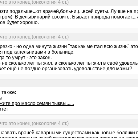
то это конец (онкология 4 ст.)
зти подальше...от врачей,больниц...всей суеты. Лучше на п
ром). В дельфинарий свозите. Бывает природа помогает....
се будет хорошо.
то это конец (онкология 4 ст.)
резко - но одна минута жизни "так как мечтал всю жизнь" эт
я под капельницами в больнице.
да то умрут - это закон.
не сколько лет ты жил, а сколько лет ты жил в своё удоволь
жет ещё не поздно организовать удовольствие для мамы?
 также:
ы
ите про масло семян тыквы......
тет
то это конец (онкология 4 ст.)
назвать врачей каварными существами как новые болячки 