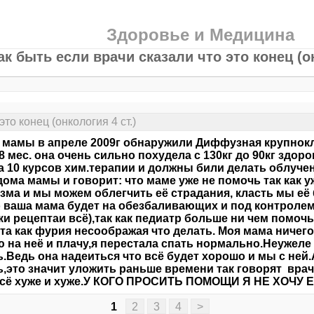
Здоровье и Медицина
ак быть если врачи сказали что это конец (он
то конец (онкология 4 ст.)
 мамы в апреле 2009г обнаружили Диффузная крупнокл
а 8 мес. она очень сильно похудела с 130кг до 90кг здор
 10 курсов хим.терапии и должны били делать облуче
дома мамы и говорит: что маме уже не помочь так как 
зма и мы можем облегчить её страдания, класть мы её
 ваша мама будет на обезбаливающих и под контролем
и рецептаи всё),так как педиатр больше ни чем помочь
та как фурия несоображая что делать. Моя мама ничего
 на неё и плачу,я перестала спать нормально.Неужеле 
.Ведь она надеиться что всё будет хорошо и мы с ней.
ь,это значит уложить раньше времени так говорят вра
всё хуже и хуже.У КОГО ПРОСИТЬ ПОМОЩИ Я НЕ ХОЧУ 
1
2
3
4
>