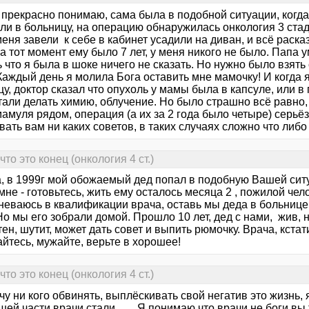
 прекрасно понимаю, сама была в подобной ситуации, когда
и в больницу, на операцию обнаружилась онкология 3 стади
еня завели к себе в кабинет усадили на диван, и всё раск
а тот момент ему было 7 лет, у меня никого не было. Папа
 что я была в шоке ничего не сказать. Но нужно было взять
Каждый день я молила Бога оставить мне мамочку! И когда 
у, доктор сказал что опухоль у мамы была в капсуле, или в 
стали делать химию, облучение. Но было страшно всё равно
мамуля рядом, операция (а их за 2 года было четыре) серьё
вать вам ни каких советов, в таких случаях сложно что либо 
то это конец (онкология 4 ст.)
ka, в 1999г мой обожаемый дед попал в подобную Вашей сит
мне - готовьтесь, жить ему осталось месяца 2 , пожилой чел
неваюсь в квалификации врача, оставь мы деда в больнице,
о мы его зобрали домой. Прошло 10 лет, дед с нами, жив, не
ен, шутит, может дать совет и выпить рюмочку. Врача, кстат
йтесь, мужайте, верьте в хорошее!
то это конец (онкология 4 ст.)
чу ни кого обвинять, выплёскивать свой негатив это жизнь, 
ей части врачи стали........Я понимаю что врачи не боги вы