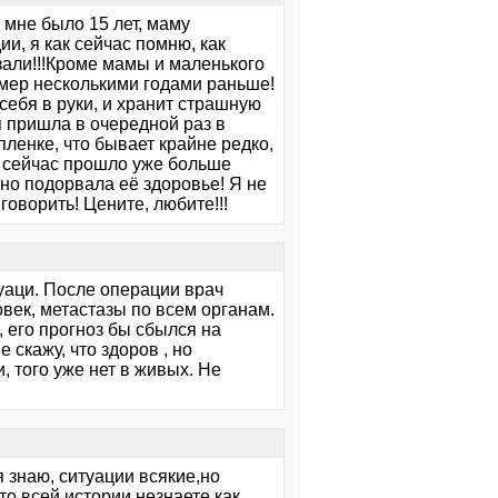
 мне было 15 лет, маму
и, я как сейчас помню, как
азали!!!Кроме мамы и маленького
 умер несколькими годами раньше!
 себя в руки, и хранит страшную
я пришла в очередной раз в
пленке, что бывает крайне редко,
, сейчас прошло уже больше
зно подорвала её здоровье! Я не
говорить! Цените, любите!!!
уаци. После операции врач
овек, метастазы по всем органам.
 его прогноз бы сбылся на
 скажу, что здоров , но
и, того уже нет в живых. Не
я знаю, ситуации всякие,но
 то всей истории незнаете как