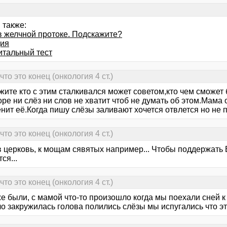
 также:
в желчной протоке. Подскажите?
ия
итальный тест
то это конец (онкология 4 ст.)
ите кто с этим сталкивался может советом,кто чем сможет 
оре ни слёз ни слов не хватит чтоб не думать об этом.Мама 
енит её.Когда пишу слёзы заливают хочется отвлется но 
то это конец (онкология 4 ст.)
 церковь, к мощам сявятых например... Чтобы поддержать В
ся...
то это конец (онкология 4 ст.)
же были, с мамой что-то произошло когда мы поехали сней 
ло закружилась голова полились слёзы мы испугались что э