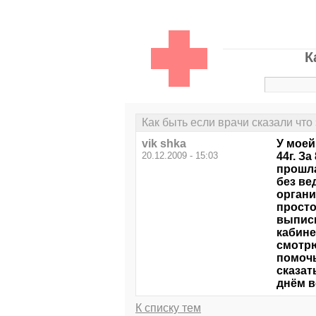
К
Как быть если врачи сказали что э
vik shka
У моей
20.12.2009 - 15:03
44г. З
прошла
без ве
органи
просто
выписк
кабине
смотрю
помочь
сказат
днём 
К списку тем