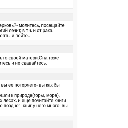
церковь?- молитесь, посещайте
 лечит, в т.ч. и от рака..
епты и пейте..
мал о своей матери.Она тоже
тесь и не сдавайтесь.
 вы ее потеряете- вы как бы
ушли к природе(горы, море),
х лесах. и еще почитайте книги
е поздно"- книг у него много: вы