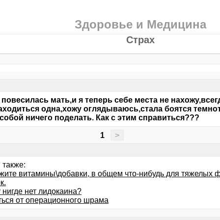
Здоровье и Медицина
Страх
 повесилась мать,и я теперь себе места не нахожу,все
аходиться одна,хожу оглядываюсь,стала боятся темноты
 собой ничего поделать. Как с этим справиться???
1
>
 также:
жите витамины\добавки, в общем что-нибудь для тяжелых 
к.
 нигде нет лидокаина?
ться от операционного шрама