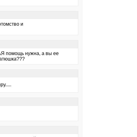
отомство и
 помощь нужна, а вы ее
 батюшка???
.....