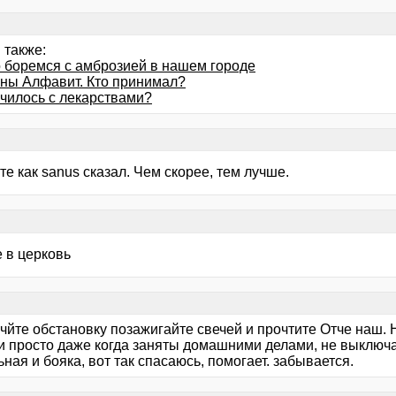
 также:
 боремся с амброзией в нашем городе
ны Алфавит. Кто принимал?
училось с лекарствами?
е как sanus сказал. Чем скорее, тем лучше.
 в церковь
чйте обстановку позажигайте свечей и прочтите Отче наш. 
и просто даже когда заняты домашними делами, не выключай
ная и бояка, вот так спасаюсь, помогает. забывается.