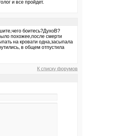
лог и все пройдет.
ешите,чего боитесь?ДухоВ?
 было похожее,после смерти
сыпать на кровати одна,засыпала
рутились, в общем отпустила
К списку форумов