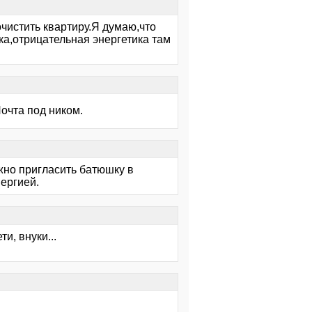
чистить квартиру.Я думаю,что
ка,отрицательная энергетика там
Почта под ником.
жно пригласить батюшку в
ергией.
и, внуки...