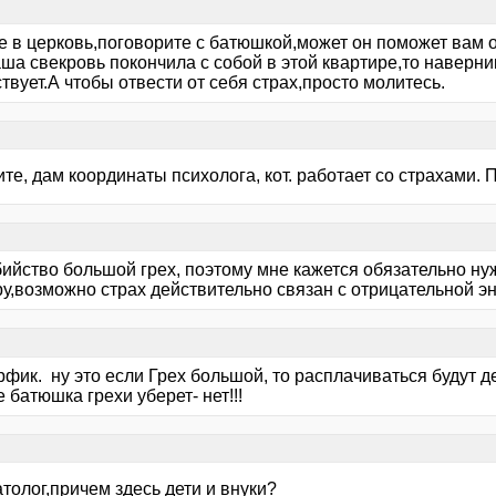
е в церковь,поговорите с батюшкой,может он поможет вам о
ша свекровь покончила с собой в этой квартире,то наверни
твует.А чтобы отвести от себя страх,просто молитесь.
е, дам координаты психолога, кот. работает со страхами. 
ийство большой грех, поэтому мне кажется обязательно ну
у,возможно страх действительно связан с отрицательной эн
рфик. ну это если Грех большой, то расплачиваться будут дет
 батюшка грехи уберет- нет!!!
толог,причем здесь дети и внуки?