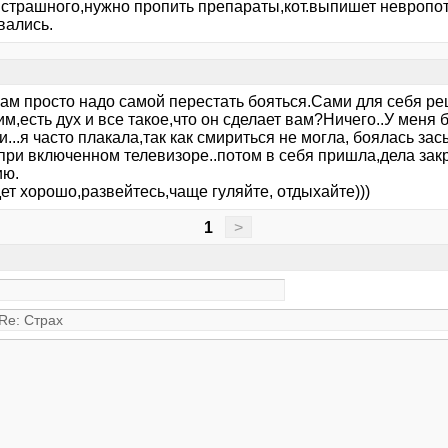
 страшного,нужно пропить препараты,кот.выпишет невропото
вались.
вам просто надо самой перестать бояться.Сами для себя р
м,есть дух и все такое,что он сделает вам?Ничего..У меня
...я часто плакала,так как смириться не могла, боялась за
 при включенном телевизоре..потом в себя пришла,дела зак
ию.
ет хорошо,развейтесь,чаще гуляйте, отдыхайте)))
1
>