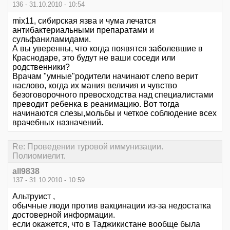
136 - 31.10.2010 - 10:54
mix11, сибирская язва и чума лечатся
антибактериальными препаратами и
сульфаниламидами.
А вы уверенны, что когда появятся заболевшие в
Краснодаре, это будут не ваши соседи или
родственники?
Врачам "умные"родители начинают слепо верит
наслово, когда их мания величия и чувство
безоговорочного превосходства над специалистами
преводит ребенка в реанимацию. Вот тогда
начинаются слезы,мольбы и четкое соблюдение всех
врачебных назначений.
Re: Проведении туровой иммунизации.
Полиомиелит.
all9838
137 - 31.10.2010 - 10:59
Альтруист ,
обычные люди против вакцинации из-за недостатка
достоверной информации.
если окажется, что в Таджикистане вообще была