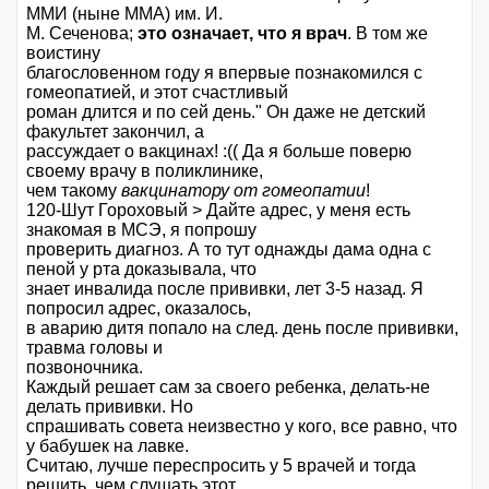
ММИ (ныне ММА) им. И.
М. Сеченова;
это означает, что я врач
. В том же
воистину
благословенном году я впервые познакомился с
гомеопатией, и этот счастливый
роман длится и по сей день." Он даже не детский
факультет закончил, а
рассуждает о вакцинах! :(( Да я больше поверю
своему врачу в поликлинике,
чем такому
вакцинатору от гомеопатии
!
120-Шут Гороховый > Дайте адрес, у меня есть
знакомая в МСЭ, я попрошу
проверить диагноз. А то тут однажды дама одна с
пеной у рта доказывала, что
знает инвалида после прививки, лет 3-5 назад. Я
попросил адрес, оказалось,
в аварию дитя попало на след. день после прививки,
травма головы и
позвоночника.
Каждый решает сам за своего ребенка, делать-не
делать прививки. Но
спрашивать совета неизвестно у кого, все равно, что
у бабушек на лавке.
Считаю, лучше переспросить у 5 врачей и тогда
решить, чем слушать этот