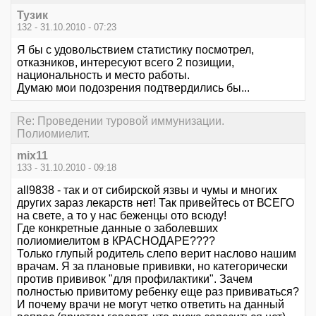
Тузик
132 - 31.10.2010 - 07:23
Я бы с удовольствием статистику посмотрел,
отказников, интересуют всего 2 позищии,
национальность и место работы.
Думаю мои подозрения подтвердились бы...
Re: Проведении туровой иммунизации.
Полиомиелит.
mix11
133 - 31.10.2010 - 09:18
all9838 - так и от сибирской язвы и чумы и многих
других зараз лекарств нет! Так привейтесь от ВСЕГО
на свете, а то у нас беженцы ото всюду!
Где конкретные данные о заболевших
полиомиелитом в КРАСНОДАРЕ????
Только глупый родитель слепо верит наслово нашим
врачам. Я за плановые прививки, но категорически
против прививок "для профилактики". Зачем
полностью привитому ребенку еще раз прививаться?
И почему врачи не могут четко ответить на данный