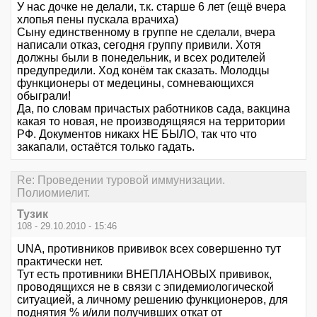
У нас дочке не делали, т.к. старше 6 лет (ещё вчера
хлопья пены пускала врачиха)
Сыну единственному в группе не сделали, вчера
написали отказ, сегодня группу привили. Хотя
должны были в понедельник, и всех родителей
предупредили. Ход конём так сказать. Молодцы
функционеры от медецины, сомневающихся
обыграли!
Да, по словам причастых работников сада, вакцина
какая то новая, не производящяяся на территории
РФ. Документов никакх НЕ БЫЛО, так что что
закапали, остаётся только гадать.
Re: Проведении туровой иммунизации.
Полиомиелит.
Тузик
108 - 29.10.2010 - 15:46
UNA, противников прививок всех совершенно тут
практически нет.
Тут есть противники ВНЕПЛАНОВЫХ прививок,
проводящихся не в связи с эпидемиологической
ситуацией, а личному решению функционеров, для
поднятия % и/или получивших откат от