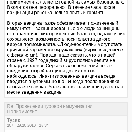
полиомиелита является одной из самых безопасных.
Вводится она перорально. В течение часа после
вакцинации ребенка нельзя поить и кормить.
Вторая вакцина также обеспечивает пожизненный
иммунитет – вакцинированные ею люди защищены
от паралитических проявлений болезни, однако у них
сохраняется возможность носительства дикого
вируса полиомиелита. «Люди-носители» могут стать
причиной заражения окружающих (вирус выделяется
с фекалиями). Правда, надо сказать, что в нашей
стране с 1997 года дикий вирус полиомиелита не
обнаруживается. Серьезных осложнений после
введения второй вакцины до сих пор не
наблюдалось. Инактивированная вакцина всегда
вводится внутримышечно. Иногда после прививки
отмечается легкая болезненность или припухлость в
месте введения вакцины.
Re: Проведении туровой иммунизации.
Полиомиелит.
Тузик
107 - 29.10.2010 - 15:34