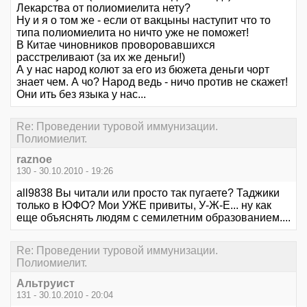
Лекарства от полиомиелита нету?
Ну и я о том же - если от вакцыны наступит что то
типа полиомиелита но ничто уже не поможет!
В Китае чиновников проворовавшихся
расстреливают (за их же деньги!)
А у нас народ колют за его из бюжета деньги чорт
знает чем. А чо? Народ ведь - ничо против не скажет!
Они ить без языка у нас...
Re: Проведении туровой иммунизации.
Полиомиелит.
raznoe
130 - 30.10.2010 - 19:26
all9838 Вы читали или просто так пугаете? Таджики
только в ЮФО? Мои УЖЕ привиты, У-Ж-Е... ну как
еще объяснять людям с семилетним образованием....
Re: Проведении туровой иммунизации.
Полиомиелит.
Альтруист
131 - 30.10.2010 - 20:04