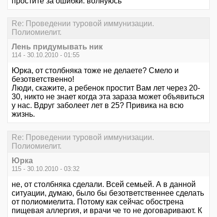
простите за ошибки. волнуюсь
Re: Проведении туровой иммунизации.
Полиомиелит.
Лень придумывать ник
114 - 30.10.2010 - 01:55
Юрка, от столбняка тоже не делаете? Смело и
безответственно!
Люди, скажите, а ребенок простит Вам лет через 20-
30, никто не знает когда эта зараза может объявиться
у нас. Вдруг заболеет лет в 25? Привика на всю
жизнь.
Re: Проведении туровой иммунизации.
Полиомиелит.
Юрка
115 - 30.10.2010 - 03:32
не, от столбняка сделали. Всей семьей. А в данной
ситуации, думаю, было бы безответственнее сделать
от полиомиелита. Потому как сейчас обострена
пищевая аллергия, и врачи че то не договаривают. К