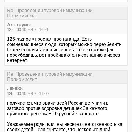
Re: Проведении туровой иммунизации.
Полиомиелит.
Альтруист
127 - 30.10.2010 - 16:21
126-raznoe >простая пропаганда. Есть
сомневающиеся люди, которых можно переубедить.
Если чел начитается интернета то его потом фиг
переубедишь, вот пробиваются к сознанию и через
интернет.
Re: Проведении туровой иммунизации.
Полиомиелит.
all9838
128 - 30.10.2010 - 19:09
получается, что врачи всей России вступили в
заговор против здоровья детишек!За каждого
привитого ребенка+ 10 рублей к зарплате.
Уважаемые родители, вы несете ответственность за
своих детей.Если считаете, что несколько дней