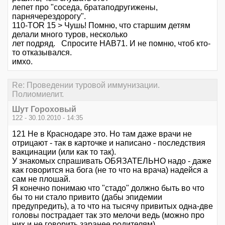
лепет про "соседа, братаподругижены,
парнячерездорогу".
110-TOR 15 > Чушь! Помню, что старшим детям
делали много туров, несколько
лет подряд. Спросите НАВ71. И не помню, чтоб кто-
то отказывался.
имхо.
Re: Проведении туровой иммунизации.
Полиомиелит.
Шут Гороховый
122 - 30.10.2010 - 14:35
121 Не в Краснодаре это. Но там даже врачи не
отрицают - так в карточке и написано - последствия
вакцинации (или как то так).
У знакомых спрашивать ОБЯЗАТЕЛЬНО надо - даже
как говорится на бога (не то что на врача) надейся а
сам не плошай.
Я конечно понимаю что "стадо" должно быть во что
бы то ни стало привито (дабы эпидемии
предупредить), а то что на тысячу привитых одна-две
головы пострадает так это мелочи ведь (можно про
них и не говорить заранее родителям).