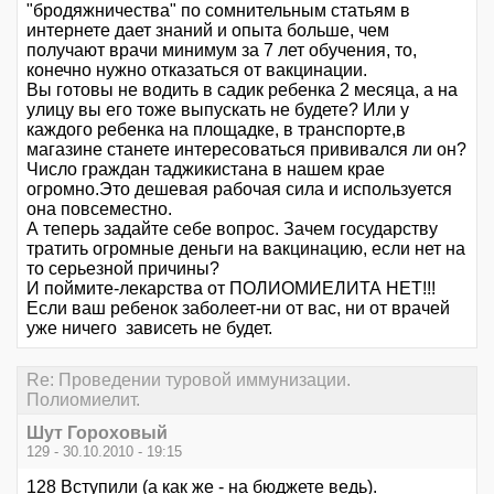
"бродяжничества" по сомнительным статьям в
интернете дает знаний и опыта больше, чем
получают врачи минимум за 7 лет обучения, то,
конечно нужно отказаться от вакцинации.
Вы готовы не водить в садик ребенка 2 месяца, а на
улицу вы его тоже выпускать не будете? Или у
каждого ребенка на площадке, в транспорте,в
магазине станете интересоваться прививался ли он?
Число граждан таджикистана в нашем крае
огромно.Это дешевая рабочая сила и используется
она повсеместно.
А теперь задайте себе вопрос. Зачем государству
тратить огромные деньги на вакцинацию, если нет на
то серьезной причины?
И поймите-лекарства от ПОЛИОМИЕЛИТА НЕТ!!!
Если ваш ребенок заболеет-ни от вас, ни от врачей
уже ничего зависеть не будет.
Re: Проведении туровой иммунизации.
Полиомиелит.
Шут Гороховый
129 - 30.10.2010 - 19:15
128 Вступили (а как же - на бюджете ведь).