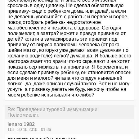
срослись в одну цепочку. Не сделал обязательную
прививку- сиди с ребенком дома, или делай, а если
не делаешь увольняйся с работы: и первое и ворое
повод отобрать ребенка- недостаточное
мат.обеспечение и незабота о здоровье. Сегодня
полиэмелит, а завтра? может и правда прививки от
детей? кстати а замаскировать эти привики под
прививку от вируса папиломы человека (от рака
шейки матки, которую уже делают всем дувочкам по
желанию родителе) легко? думаю да. И больше всего
настораживает что врачи что-то скрывают и не хотят
показать сертификаты на прививки. Я беременна, и
если сделаю прививку ребенку, он становится опасен
для меня и малого? читала что следуя нынешней
логике -да, даже описан случай такого. Вот и не могу
уснуть. а прививку делать не буду. не хочу чтобы на
моем ребенке испытывали что-либо?
Re: Проведении туровой иммунизации.
Полиомиелит.
lenaro 1982
113 - 30.10.2010 - 01:36