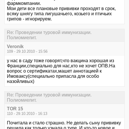
фармкомпании.
Мои дети все плановые прививки проходят в срок,
всяку шнягу типа лигушачьего, козьего и птичьих
грипов - игнорируем.
Re: Проведении туровой иммунизации.
Полиомиелит.
Veronik
109 - 29.10.2010 - 15:56
у нас в саду тоже говорят,что вакцина хорошая из
Франции,специально для нас,кто не хочет ОПВ.На
вопрос о сертификатах,машет аннотацией к
Имоваксу(специально припасла для особо
назойливых)
Re: Проведении туровой иммунизации.
Полиомиелит.
TOR 15
110 - 29.10.2010 - 16:13
Почитала и стало страшно. Не делать сыну прививку
решила как только узнала о туре. И что-то новое и