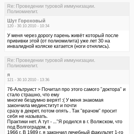
Re: Проведении туровой иммунизации.
Полиомиелит.
Шут Гороховый
120 - 30.10.2010 - 10:34
У меня через дорогу парень живёт который после
прививки этой (от полиомилита) уже лет 30 на
инвалидной коляске катается (ноги отнялись).
Re: Проведении туровой иммунизации.
Полиомиелит.
я
121 - 30.10.2010 - 13:36
76-Альтруист > Почитал про этого самого "доктора" и
стало страшно, что ему
многие бездумно верят! :( У меня знакомая
закончила мединститут и почти
сразу в декрет, потом опять . Так "врачом" просит
себя не называть.
Практики нет. А тут - ..."Я родился в г. Волжском, что
под Волгоградом, в
1966 г. В 1989 г. я закончил лечебный факультет 1-го