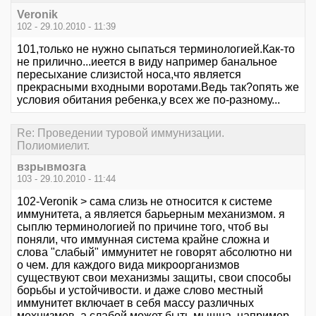
Veronik
102 - 29.10.2010 - 11:39
101,только не нужно сыпаться терминологией.Как-то
не прилично...иеется в виду например банальное
пересыхание слизистой носа,что является
прекрасными входными воротами.Ведь так?опять же
условия обитания ребенка,у всех же по-разному...
Re: Проведении туровой иммунизации.
Полиомиелит.
взрывмозга
103 - 29.10.2010 - 11:44
102-Veronik > сама слизь не относится к системе
иммунитета, а является барьерным механизмом. я
сыплю терминологией по причине того, чтоб вы
поняли, что иммунная система крайне сложна и
слова "слабый" иммунитет не говорят абсолютно ни
о чем. для каждого вида микроорганизмов
существуют свои механизмы защиты, свои способы
борьбы и устойчивости. и даже слово местный
иммунитет включает в себя массу различных
мехнизмов. а слабой может быть мышца, например.