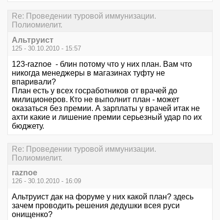
Re: Проведении туровой иммунизации.
Полиомиелит.
Альтруист
125 - 30.10.2010 - 15:57
123-raznoe - блин потому что у них план. Вам что
никогда менеджеры в магазинах туфту не
впаривали?
План есть у всех госработников от врачей до
милиционеров. Кто не выполнит план - может
оказаться без премии. А зарплаты у врачей итак не
ахти какие и лишение премии серьезный удар по их
бюджету.
Re: Проведении туровой иммунизации.
Полиомиелит.
raznoe
126 - 30.10.2010 - 16:09
Альтруист дак на форуме у них какой план? здесь
зачем проводить решения дедушки всея руси
онищенко?