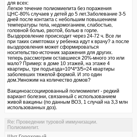
для всех:
Легкое течение полиомиелита без поражения
ЦНС-80% случаев у детей до 5 лет.Заболевание 3-5
дней после контакта с небольшим повышением
температуры тела, недомоганием, слабостью,
головной болью, рвотой, болью в горле.
Выздоровление происходит через 24-72 ч. Все ли
при таких симптомах у ребенка идут к врачу? а после
выздоровления может сформироваться
носительство-источник заражения для других.
теперь рассмотрим оставшиеся 20%-много это или
мало? Пример: в доме 10 этажей, на этаже 4
квартиры, три подъезда=10*4*3/5=24 квартиры
заболевших тяжелой формой. И это один
дом.Умножим на количество домов?
Вакциноассоциированный полиомиелит - редкий
вариант болезни, связанный с использованием
живой вакцины (по данным ВОЗ, 1 случай на 3,3 млн
использованных доз).
Re: Проведении туровой иммунизации.
Полиомиелит.
Шут Гороховый