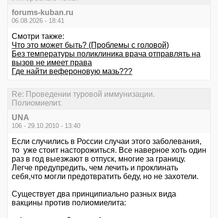
forums-kuban.ru
06.08.2026 - 18:41
Смотри также:
Что это может быть? (Проблемы с головой)
Без температуры поликлиника врача отправлять на
вызов не имеет права
Где найти вефероновую мазь???
Re: Проведении туровой иммунизации.
Полиомиелит.
UNA
106 - 29.10.2010 - 13:40
Если случились в России случаи этого заболевания,
то уже стоит насторожиться. Все наверное хоть один
раз в год выезжают в отпуск, многие за границу.
Легче предупредить, чем лечить и проклинать
себя,что могли предотвратить беду, но не захотели.
Существует два принципиально разных вида
вакцины против полиомиелита: