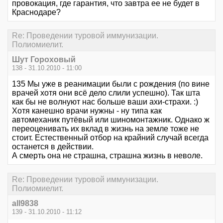
провокация, где гарантия, что завтра ее не будет в
Краснодаре?
Re: Проведении туровой иммунизации.
Полиомиелит.
Шут Гороховый
138 - 31.10.2010 - 11:00
135 Мы уже в реанимации были с рождения (по вине
врачей хотя они всё дело слили успешно). Так шта
как бы не волнуют нас больше ваши ахи-страхи. :)
Хотя канешно врачи нужны - ну типа как
автомеханик путёвый или шиномонтажник. Однако ж
переоценивать их вклад в жизнь на земле тоже не
стоит. Естественный отбор на крайний случай всегда
останется в действии.
А смерть она не страшна, страшна жизнь в неволе.
Re: Проведении туровой иммунизации.
Полиомиелит.
all9838
139 - 31.10.2010 - 11:12