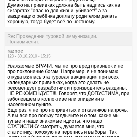
Думаю на прививках должна быть надпись как на
сигаретах "опасно для жизни, убивает!" а за
вакцинацию ребёнка доплату родителям делать
хорошую, тогда будет всё по-честному.
Re: Проведении туровой иммунизации.
Полиомиелит.
raznoe
123 - 30.10.2010 - 15:15
Уважаемые ВРАЧИ, мы не про вред прививок и не
про поклонение богам. Например, я не понимаю
откуда взялась эта туровая вакцинация при всех
календарных прививках, когда это делать не
рекомендует разработчик и производитель вакцины.
НЕ РЕКОМЕНДУЕТ!!!. Говорят, что ДОПУСТИМА, при
заболевшем в коллективе или эпидемии в
населенном пункте.
Еще раз, я не про непривитых и отказников напрочь.
А вы все про пользу талдычите и о том, какие мы
тупые и наши знакомые идиоты, что надо
СТАТИСТИКУ смотреть, думается мне, что
статистику, похожую на перепись и выборы. Так