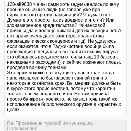
128-all9838 > а вы сами хоть задумывались почему
вообще обычные люди (не говоря уже про
вирусологов) против вакцинации? Я думаю нет.
Думаете это просто так из вредности что ли? Или
злонамеренное вредительство? Финансовой
причины, да и вообще никакой для их позиции нет. А
вот врачи очень даже заинтересованы (откат
фармацевтических концернов и т д). Не удивлюсь
если окажется, что в Таджикистане вообще была
провокация (специально вызвали вспышку вируса -
это обошлось вредителям от силы тыщ 10 баксов с
накладными расходами), и сейчас пожинают плоды,
продавая вакцину тоннами.
Это прям похоже на ситуацию у нас в крае, когда
явно умышленно был завезен свиной грипп в
некоторые хозяйства края. Вы медики должны быть
в курсе этого происшествия, потому что карантин
только совсем недавно сняли. Но там причина
просто банкротят кое-кого, но смысл точь такой же
использование биологического оружия в корыстных
целях.
Re: Проведении туровой иммунизации.
Полиомиелит.