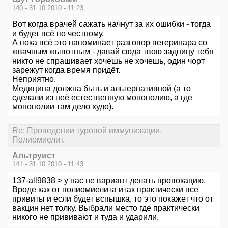
140 - 31.10.2010 - 11:23
Вот когда врачей сажать начнут за их ошибки - тогда
и будет всё по честному.
А пока всё это напоминает разговор ветеринара со
жвачным жывотным - давай сюда твою задницу тебя
никто не спрашивает хочешь не хочешь, один чорт
зарежут когда время придёт.
Неприятно.
Медицина должна быть и альтернативной (а то
сделали из неё естественную монополию, а где
монополии там дело худо).
Re: Проведении туровой иммунизации.
Полиомиелит.
Альтруист
141 - 31.10.2010 - 11:43
137-all9838 > у нас не вариант делать провокацию.
Вроде как от полиомиелита итак практически все
привиты и если будет вспышка, то это покажет что от
вакцин нет толку. Выбрали место где практически
никого не прививают и туда и ударили.