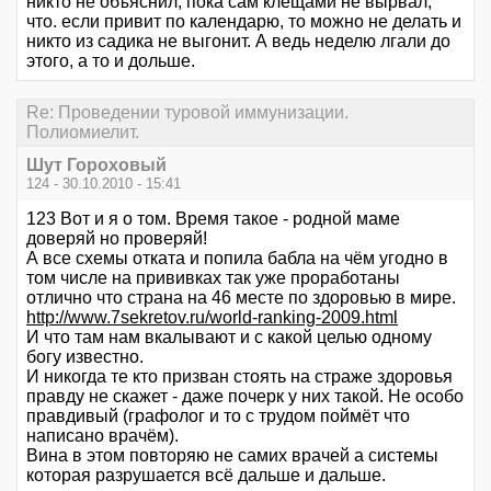
никто не объяснил, пока сам клещами не вырвал,
что. если привит по календарю, то можно не делать и
никто из садика не выгонит. А ведь неделю лгали до
этого, а то и дольше.
Re: Проведении туровой иммунизации.
Полиомиелит.
Шут Гороховый
124 - 30.10.2010 - 15:41
123 Вот и я о том. Время такое - родной маме
доверяй но проверяй!
А все схемы отката и попила бабла на чём угодно в
том числе на прививках так уже проработаны
отлично что страна на 46 месте по здоровью в мире.
http://www.7sekretov.ru/world-ranking-2009.html
И что там нам вкалывают и с какой целью одному
богу известно.
И никогда те кто призван стоять на страже здоровья
правду не скажет - даже почерк у них такой. Не особо
правдивый (графолог и то с трудом поймёт что
написано врачём).
Вина в этом повторяю не самих врачей а системы
которая разрушается всё дальше и дальше.