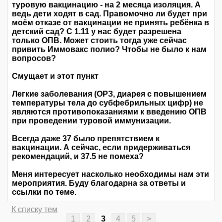
туровую вакцинацию - на 2 месяца изоляция. А
ведь дети ходят в сад. Правомочно ли будет при
моём отказе от вакцинации не принять ребёнка в
детский сад? С 1.11 у нас будет разрешена
только ОПВ. Может стоить тогда уже сейчас
привить Иммовакс полио? Чтобы не было к нам
вопросов?
Смущает и этот пункт
Легкие заболевания (ОРЗ, диарея с повышением
температуры тела до субфебрильных цифр) не
являются противопоказаниями к введению ОПВ
при проведении туровой иммунизации.
Всегда даже 37 было препятствием к
вакцинации. А сейчас, если придерживаться
рекомендаций, и 37.5 не помеха?
Меня интересует насколько необходимы нам эти
мероприятия. Буду благодарна за ответы и
ссылки по теме.
К списку тем
1
2
3
4
5
>