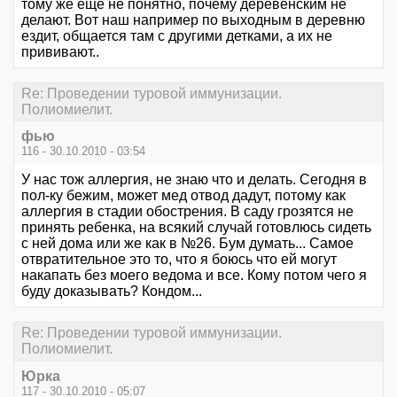
тому же еще не понятно, почему деревенским не
делают. Вот наш например по выходным в деревню
ездит, общается там с другими детками, а их не
прививают..
Re: Проведении туровой иммунизации.
Полиомиелит.
фью
116 - 30.10.2010 - 03:54
У нас тож аллергия, не знаю что и делать. Сегодня в
пол-ку бежим, может мед отвод дадут, потому как
аллергия в стадии обострения. В саду грозятся не
принять ребенка, на всякий случай готовлюсь сидеть
с ней дома или же как в №26. Бум думать... Самое
отвратительное это то, что я боюсь что ей могут
накапать без моего ведома и все. Кому потом чего я
буду доказывать? Кондом...
Re: Проведении туровой иммунизации.
Полиомиелит.
Юрка
117 - 30.10.2010 - 05:07