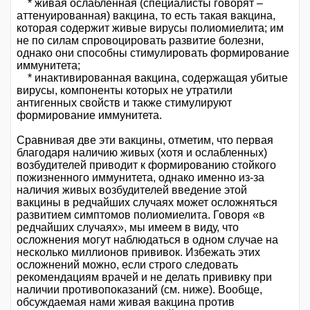
* живая ослабленная (специалисты говорят –
аттенуированная) вакцина, то есть такая вакцина,
которая содержит живые вирусы полиомиелита; им
не по силам спровоцировать развитие болезни,
однако они способны стимулировать формирование
иммунитета;
* инактивированная вакцина, содержащая убитые
вирусы, компоненты которых не утратили
антигенных свойств и также стимулируют
формирование иммунитета.
Сравнивая две эти вакцины, отметим, что первая
благодаря наличию живых (хотя и ослабленных)
возбудителей приводит к формированию стойкого
пожизненного иммунитета, однако именно из-за
наличия живых возбудителей введение этой
вакцины в редчайших случаях может осложняться
развитием симптомов полиомиелита. Говоря «в
редчайших случаях», мы имеем в виду, что
осложнения могут наблюдаться в одном случае на
несколько миллионов прививок. Избежать этих
осложнений можно, если строго следовать
рекомендациям врачей и не делать прививку при
наличии противопоказаний (см. ниже). Вообще,
обсуждаемая нами живая вакцина против