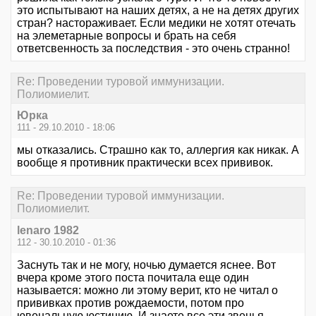
это испытывают на наших детях, а не на детях других
стран? настораживает. Если медики не хотят отечать
на элеметарные вопросы и брать на себя
ответсвенность за последствия - это очень странно!
Re: Проведении туровой иммунизации.
Полиомиелит.
Юрка
111 - 29.10.2010 - 18:06
мы отказались. Страшно как то, аллергия как никак. А
вообще я противник практически всех прививок.
Re: Проведении туровой иммунизации.
Полиомиелит.
lenaro 1982
112 - 30.10.2010 - 01:36
Заснуть так и не могу, ночью думается яснее. Вот
вчера кроме этого поста почитала еще один
называется: можно ли этому верит, кто не читал о
прививках против рождаемости, потом про
ювенальную юстицию. И знаете все эти звенья