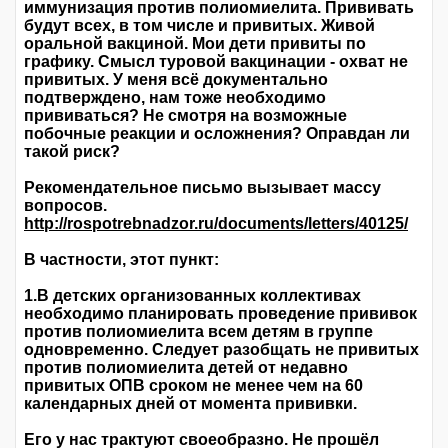
иммунизация против полиомиелита. Прививать
будут всех, в том числе и привитых. Живой
оральной вакциной. Мои дети привиты по
графику. Смысл туровой вакцинации - охват не
привитых. У меня всё документально
подтверждено, нам тоже необходимо
прививаться? Не смотря на возможные
побочные реакции и осложнения? Оправдан ли
такой риск?
Рекомендательное письмо вызывает массу
вопросов.
http://rospotrebnadzor.ru/documents/letters/40125/
В частности, этот пункт:
1.В детских организованных коллективах
необходимо планировать проведение прививок
против полиомиелита всем детям в группе
одновременно. Следует разобщать не привитых
против полиомиелита детей от недавно
привитых ОПВ сроком не менее чем на 60
календарных дней от момента прививки.
Его у нас трактуют своеобразно. Не прошёл