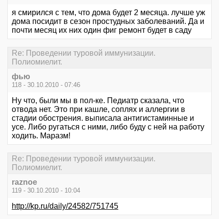
я смирился с тем, что дома будет 2 месяца. лучше уж
дома посидит в сезон простудных заболеваний. Да и
почти месяц их них один фиг ремонт будет в саду
Re: Проведении туровой иммунизации.
Полиомиелит.
фью
118 - 30.10.2010 - 07:46
Ну что, были мы в пол-ке. Педиатр сказала, что
отвода нет. Это при кашле, соплях и аллергии в
стадии обострения. выписала антигистаминные и
усе. Либо ругаться с ними, либо буду с ней на работу
ходить. Маразм!
Re: Проведении туровой иммунизации.
Полиомиелит.
raznoe
119 - 30.10.2010 - 10:04
http://kp.ru/daily/24582/751745