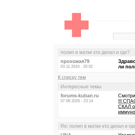
полип в матке кто делал и где?
прохожая79
Здравс
03.11.2010 - 20:02
ли пол
К списку тем
Интересные темы
forums-kuban.ru
Смотри
07.08.2026 - 23:14
!!! С
СКАЛ о
иммуно
Re: полип в матке кто делал и гд