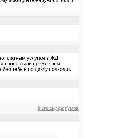
гому поводу и обнаружили полип.
.
по платным услугам в ЖД
вов попортили прежде,чем
обно тебе и по циклу подходит.
К списку форумов