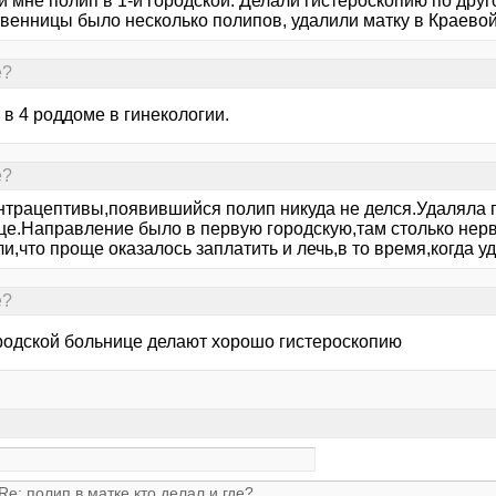
и мне полип в 1-й городской. Делали гистероскопию по дру
твенницы было несколько полипов, удалили матку в Краевой
е?
в 4 роддоме в гинекологии.
е?
нтрацептивы,появившийся полип никуда не делся.Удаляла 
це.Направление было в первую городскую,там столько нер
и,что проще оказалось заплатить и лечь,в то время,когда уд
е?
ородской больнице делают хорошо гистероскопию