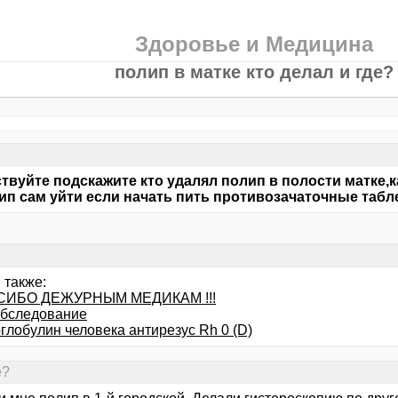
Здоровье и Медицина
полип в матке кто делал и где?
твуйте подскажите кто удалял полип в полости матке,к
ип сам уйти если начать пить противозачаточные табл
 также:
ПАСИБО ДЕЖУРНЫМ МЕДИКАМ !!!
бследование
глобулин человека антирезус Rh 0 (D)
е?