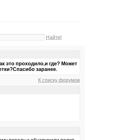
Найти!
ак это проходило,и где? Может
етки?Спасибо заранее.
К списку форумов