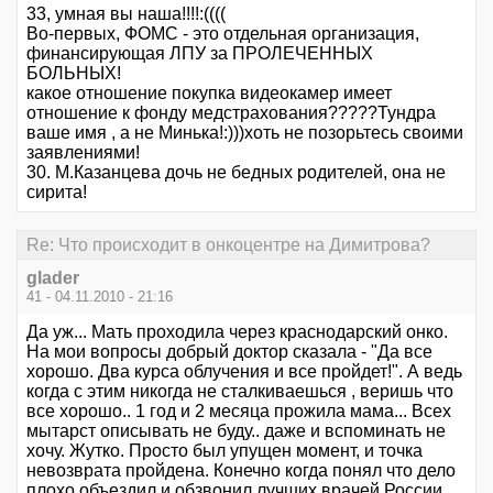
33, умная вы наша!!!!:((((
Во-первых, ФОМС - это отдельная организация,
финансирующая ЛПУ за ПРОЛЕЧЕННЫХ
БОЛЬНЫХ!
какое отношение покупка видеокамер имеет
отношение к фонду медстрахования?????Тундра
ваше имя , а не Минька!:)))хоть не позорьтесь своими
заявлениями!
30. М.Казанцева дочь не бедных родителей, она не
сирита!
Re: Что происходит в онкоцентре на Димитрова?
glader
41 - 04.11.2010 - 21:16
Да уж... Мать проходила через краснодарский онко.
На мои вопросы добрый доктор сказала - "Да все
хорошо. Два курса облучения и все пройдет!". А ведь
когда с этим никогда не сталкиваешься , веришь что
все хорошо.. 1 год и 2 месяца прожила мама... Всех
мытарст описывать не буду.. даже и вспоминать не
хочу. Жутко. Просто был упущен момент, и точка
невозврата пройдена. Конечно когда понял что дело
плохо,объездил и обзвонил лучших врачей России,