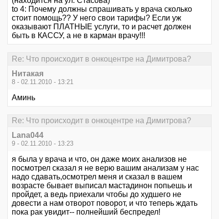
(находится на ул. Стасова)
to 4: Почему должны спрашивать у врача сколько
стоит помощь?? У него свои тарифы? Если уж
оказывают ПЛАТНЫЕ услуги, то и расчет должен
быть в КАССУ, а не в карман врачу!!!
Re: Что происходит в онкоцентре на Димитрова?
Нитакая
8 - 02.11.2010 - 13:21
Аминь
Re: Что происходит в онкоцентре на Димитрова?
Lana044
9 - 02.11.2010 - 13:23
я была у врача и что, он даже моих анализов не
посмотрел сказал я не верю вашим анализам у нас
надо сдавать,осмотрел меня и сказал в вашем
возрасте бывает выписал мастадинон попьешь и
пройдет, а ведь приехали чтобы до худшего не
довести а нам отворот поворот, и что теперь ждать
пока рак увидит-- полнейший беспредел!