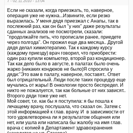
7 - 02.11.2010 - 13:04
Если не сказали, когда приезжать, то, наверное,
операция уже не нужна...Извините, если резко
выразилась. У меня дядя приезжал с Анапы, так в
послежний раз, как он был "у них" даже результаты
сданных анализов не посмотрели, сказали:
"продолжайте пить, что прописали ранее, приедете
через полгода". Он прожил еще два месяца.. Другой
дядя делал химиотерапию. Так к каждому курсу
(каждому приезду) врач говорил, что приобрести:
один раз купили компьютер, второй раз кондиционер.
Так как дело было в августе, в палатах было очень
жарко (никаких кондюков не было)Я спросила у
дяди:"Это вам в палату, наверное, поставят.. Ответ
был отрицательный. Люди после таких процедур еще
мучались от жары! В онкологии просто беспредел. И
никто не пожалуется, так как больные от них зависят..
Второго дяди тоже уже нет.
Мой совет, т.е. как бы я поступила: я бы пошла к
лечащему врачу, послушала, что сказал он. Затем с
этой информацией к глав. врачу. И в зависимости от
того удовлетворена ли я результатом общения или
нет, или ушла или написала бы жалобу на имя глав.
врача с копией в Департамент здравохранения