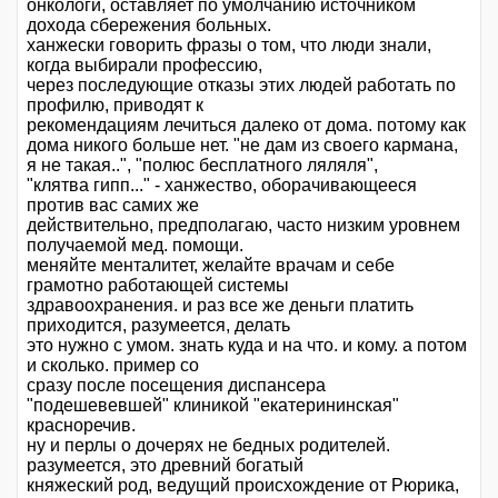
онкологи, оставляет по умолчанию источником
дохода сбережения больных.
ханжески говорить фразы о том, что люди знали,
когда выбирали профессию,
через последующие отказы этих людей работать по
профилю, приводят к
рекомендациям лечиться далеко от дома. потому как
дома никого больше нет. "не дам из своего кармана,
я не такая..", "полюс бесплатного ляляля",
"клятва гипп..." - ханжество, оборачивающееся
против вас самих же
действительно, предполагаю, часто низким уровнем
получаемой мед. помощи.
меняйте менталитет, желайте врачам и себе
грамотно работающей системы
здравоохранения. и раз все же деньги платить
приходится, разумеется, делать
это нужно с умом. знать куда и на что. и кому. а потом
и сколько. пример со
сразу после посещения диспансера
"подешевевшей" клиникой "екатерининская"
красноречив.
ну и перлы о дочерях не бедных родителей.
разумеется, это древний богатый
княжеский род, ведущий происхождение от Рюрика,