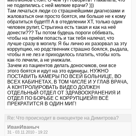
не поделились с ней мелкие врачи? )))
Там лечаться люди со страшнейшими диагнозами и
жаловаться они просто боятся, им больше не к кому
обратиться будет!!! А в отеделении ХТ, только один
человек рулит, Стрыгина есть такая и как на неё
донести??? Ты потом будешь пороги оббивать,
чтобы на приём попасть и так тебя налечат, что
лучше сразу в могилу. Я бы лично их разорвал за эту
коррупцию, но родственник страшно боялся, рыдала,
чтобы я не лез и приходилось платить, чтобы хоть
как-то лечили, а не унижали.
Зачем из пациентов делать доносчиков, они все
этого боятся и идут на это единицы. НУЖНО
ПОСТАВИТЬ КАМЕРЫ ПО ВСЕЙ БОЛЬНИЦЕ, ВО
ВСЕХ КАБИНЕТАХ, В ТОМ ЧИСЛЕ И У ГЛАВ ВРАЧА,
А КОНТРОЛИРОВАТЬ ВИДЕО ДОЛЖЕН
ОТДЕЛЬНЫЙ ОТДЕЛ ОТ ЗДРАВООХРАНЕНИЯ И
ОТДЕЛ ПО БОРЬБЕ С КОРРУПЦИЕЙ!!! ВСЁ
ПРЕКРАТИТСЯ В ОДИН МИГ!
Re: Что происходит в онкоцентре на Димитрова?
ИванИваныч
31 - 03.11.2010 - 19:22