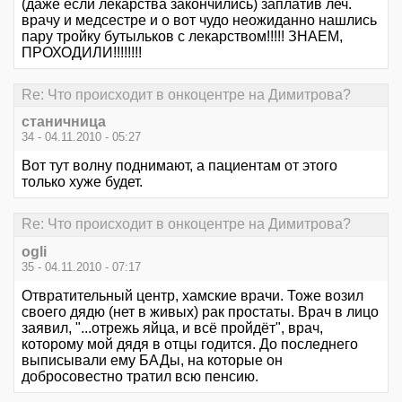
(даже если лекарства закончились) заплатив леч.
врачу и медсестре и о вот чудо неожиданно нашлись
пару тройку бутыльков с лекарством!!!!! ЗНАЕМ,
ПРОХОДИЛИ!!!!!!!!
Re: Что происходит в онкоцентре на Димитрова?
станичница
34 - 04.11.2010 - 05:27
Вот тут волну поднимают, а пациентам от этого
только хуже будет.
Re: Что происходит в онкоцентре на Димитрова?
ogli
35 - 04.11.2010 - 07:17
Отвратительный центр, хамские врачи. Тоже возил
своего дядю (нет в живых) рак простаты. Врач в лицо
заявил, "...отрежь яйца, и всё пройдёт", врач,
которому мой дядя в отцы годится. До последнего
выписывали ему БАДы, на которые он
добросовестно тратил всю пенсию.