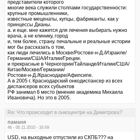
представители которого
многие века служили столпами государственности:
крупные промышленники,
известные меценаты, купцы, фабриканты. как у
принцессы Дианы.
а. и еще. мне кажется для лечения выбирать нужно
врача, а не клинику, город
и, тем более, страну. печальные и реальные истории
мог бы рассказать о том,
как люди лечились в Москве/Ростове-н-Д./Израиле/
Германии/США/Италии/Греции.
и прекрасные в Черногории/Тайланде/Италии/США/
Китае/Москве/Германии/
Ростове-н-Д./Краснодаре/Афипсипе.
А в 2005 г. Краснодарский онкодиспансер из всех
диспансеров всех субъектов
РФ занимал 6 место (мнение академика Михаила
Ивановича). Но это в 2005.
Re: Что происходит в онкоцентре на Димитрова?
паманя
46 - 05.11.2010 - 16:59
USD, на выходные отпустили из СКПБ??? на