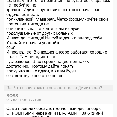
Если вам что-то не нравится - не ругайтесь с врачом,
не требуйте, не
кричите. Идите к руководителю этого врача - зав.
отделением, зав.
поликлиникой, главврачу. Четко формулируйте свои
претензии, никогда не
опирайтесь на свои домыслы и слухи,
подслушанные от других больных.
И никогда. Никогда! Не суйте деньги вперед себя.
Уважайте врача и уважайте
себя.
И последнее. В онкодиспансере работают хорошие
врачи. Там нет идиотов и
пустозвонов. В вот среди пациентов таких
достаточно. Поэтому дайте понять
врачу что вы не идиот, и к вам будет
соответствующее отношение.
Re: Что происходит в онкоцентре на Димитрова?
BOSS
21 - 02.11.2010 - 21:40
Сами прошли через этот конченный диспансер с
ОГРОМНЫМИ нервами и ПЛАТАМИ!!! За 6 химий