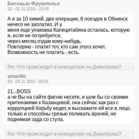
Бискаью Фрумпельх
22 - 02.11.2010 - 23:08
А я за 10 химий, две операции, 6 поездок в Обнинск
ничего не заплатил. И у
меня еще упаковка Капецитабина осталась, которую
я, если не потребуется,
через месяц отдам кому-нибудь.
Повторяю - платит тот, кто сам этого хочет.
Возможность не платить - есть.
Re: Что происходит в онкоцентре на Димитрова?
amarillo
23 - 03.11.2010 - 06:01
21...BOSS
а че Вы на сайте фигню несете, и шли бы со своими
притензиями к Казанцевой, она сейчас как раз с
коррупцией борьбу ведет, и выскажите ей все в лицо,
только и способны грязью поливать врачей, не
поднимая зада со стула.
Re: Что происходит в онкоцентре на Димитрова?