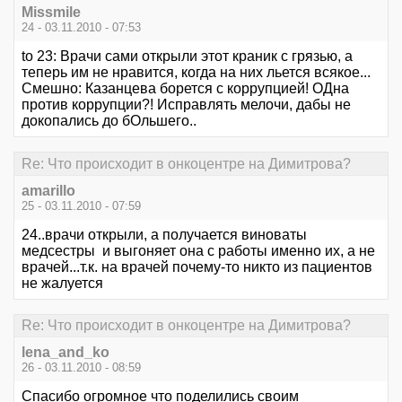
Missmile
24 - 03.11.2010 - 07:53
to 23: Врачи сами открыли этот краник с грязью, а
теперь им не нравится, когда на них льется всякое...
Смешно: Казанцева борется с коррупцией! ОДна
против коррупции?! Исправлять мелочи, дабы не
докопались до бОльшего..
Re: Что происходит в онкоцентре на Димитрова?
amarillo
25 - 03.11.2010 - 07:59
24..врачи открыли, а получается виноваты
медсестры и выгоняет она с работы именно их, а не
врачей...т.к. на врачей почему-то никто из пациентов
не жалуется
Re: Что происходит в онкоцентре на Димитрова?
lena_and_ko
26 - 03.11.2010 - 08:59
Спасибо огромное что поделились своим