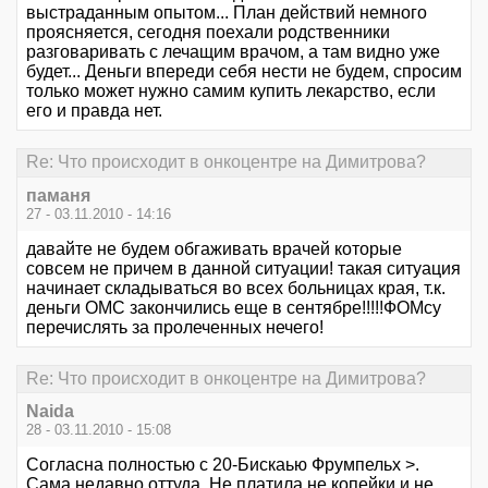
выстраданным опытом... План действий немного
проясняется, сегодня поехали родственники
разговаривать с лечащим врачом, а там видно уже
будет... Деньги впереди себя нести не будем, спросим
только может нужно самим купить лекарство, если
его и правда нет.
Re: Что происходит в онкоцентре на Димитрова?
паманя
27 - 03.11.2010 - 14:16
давайте не будем обгаживать врачей которые
совсем не причем в данной ситуации! такая ситуация
начинает складываться во всех больницах края, т.к.
деньги ОМС закончились еще в сентябре!!!!!ФОМсу
перечислять за пролеченных нечего!
Re: Что происходит в онкоцентре на Димитрова?
Naida
28 - 03.11.2010 - 15:08
Согласна полностью с 20-Бискаью Фрумпельх >.
Сама недавно оттуда. Не платила не копейки и не