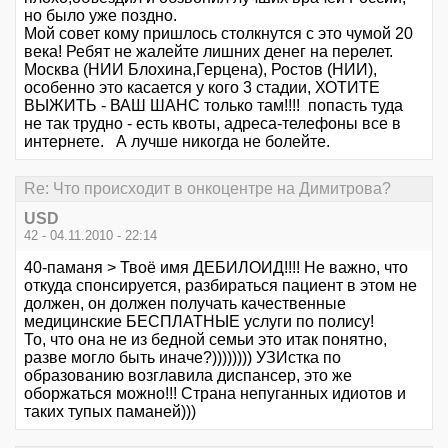
но было уже поздно.
Мой совет кому пришлось столкнутся с это чумой 20
века! Ребят не жалейте лишних денег на перелет.
Москва (НИИ Блохина,Герцена), Ростов (НИИ),
особенно это касается у кого 3 стадии, ХОТИТЕ
ВЫЖИТЬ - ВАШ ШАНС только там!!!! попасть туда
не так трудно - есть квоты, адреса-телефоны все в
интернете. А лучше никогда не болейте.
Re: Что происходит в онкоцентре на Димитрова?
USD
42 - 04.11.2010 - 22:14
40-паманя > Твоё имя ДЕБИЛОИД!!!! Не важно, что
откуда спонсируется, разбираться пациент в этом не
должен, он должен получать качественные
медицинские БЕСПЛАТНЫЕ услуги по полису!
То, что она не из бедной семьи это итак понятно,
разве могло быть иначе?)))))))) УЗИстка по
образованию возглавила диспансер, это же
оборжаться можно!!! Страна непуганных идиотов и
таких тупых паманей)))