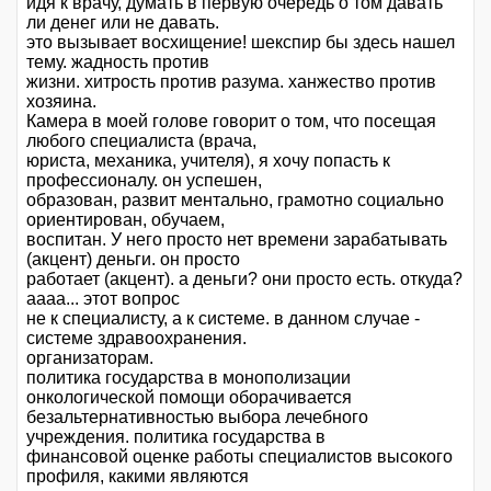
идя к врачу, думать в первую очередь о том давать
ли денег или не давать.
это вызывает восхищение! шекспир бы здесь нашел
тему. жадность против
жизни. хитрость против разума. ханжество против
хозяина.
Камера в моей голове говорит о том, что посещая
любого специалиста (врача,
юриста, механика, учителя), я хочу попасть к
профессионалу. он успешен,
образован, развит ментально, грамотно социально
ориентирован, обучаем,
воспитан. У него просто нет времени зарабатывать
(акцент) деньги. он просто
работает (акцент). а деньги? они просто есть. откуда?
аааа... этот вопрос
не к специалисту, а к системе. в данном случае -
системе здравоохранения.
организаторам.
политика государства в монополизации
онкологической помощи оборачивается
безальтернативностью выбора лечебного
учреждения. политика государства в
финансовой оценке работы специалистов высокого
профиля, какими являются