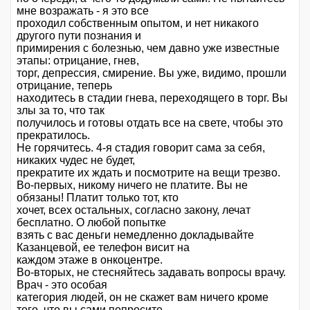
мне возражать - я это все
проходил собственным опытом, и нет никакого
другого пути познания и
примирения с болезнью, чем давно уже известные
этапы: отрицание, гнев,
торг, депрессия, смирение. Вы уже, видимо, прошли
отрицание, теперь
находитесь в стадии гнева, переходящего в торг. Вы
злы за то, что так
получилось и готовы отдать все на свете, чтобы это
прекратилось.
Не горячитесь. 4-я стадия говорит сама за себя,
никаких чудес не будет,
прекратите их ждать и посмотрите на вещи трезво.
Во-первых, никому ничего не платите. Вы не
обязаны! Платит только тот, кто
хочет, всех остальных, согласно закону, лечат
бесплатно. О любой попытке
взять с вас деньги немедленно докладывайте
Казанцевой, ее телефон висит на
каждом этаже в онкоцентре.
Во-вторых, не стесняйтесь задавать вопросы врачу.
Врач - это особая
категория людей, он не скажет вам ничего кроме
того, что вы сами попросите