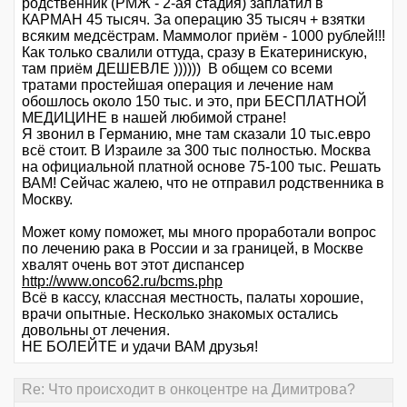
родственник (РМЖ - 2-ая стадия) заплатил в
КАРМАН 45 тысяч. За операцию 35 тысяч + взятки
всяким медсёстрам. Маммолог приём - 1000 рублей!!!
Как только свалили оттуда, сразу в Екатеринискую,
там приём ДЕШЕВЛЕ )))))) В общем со всеми
тратами простейшая операция и лечение нам
обошлось около 150 тыс. и это, при БЕСПЛАТНОЙ
МЕДИЦИНЕ в нашей любимой стране!
Я звонил в Германию, мне там сказали 10 тыс.евро
всё стоит. В Израиле за 300 тыс полностью. Москва
на официальной платной основе 75-100 тыс. Решать
ВАМ! Сейчас жалею, что не отправил родственника в
Москву.
Может кому поможет, мы много проработали вопрос
по лечению рака в России и за границей, в Москве
хвалят очень вот этот диспансер
http://www.onco62.ru/bcms.php
Всё в кассу, классная местность, палаты хорошие,
врачи опытные. Несколько знакомых остались
довольны от лечения.
НЕ БОЛЕЙТЕ и удачи ВАМ друзья!
Re: Что происходит в онкоцентре на Димитрова?