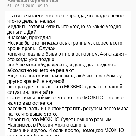
Бискаью Фрумпельх
51 - 06.11.2010 - 09:10
... а вы считаете, что это неправда, что надо срочно
что-то делать, нельзя
медлить, готовы купить что угодно за какие угодно
деньги... Да?
Знакомо, проходил.
Но, как бы это ни казалось странным, скорее всего,
врачи правы. Случаи,
конечно, разные бывают, но в основном, 4-я стадия -
это когда уже поздно
вообще что-нибудь делать, и день, два, неделя -
абсолютно ничего не решают.
Еще раз повторяю, выясните, любым способом - у
других врачей, в научной
литературе, в Гугле - что МОЖНО сделать в вашей
ситуации, почитайте
статистику и поймите, что вот это МОЖНО - это все,
на что вам остается
рассчитывать, и не стоит тратить ресурсы всего мира
на то, что выше этого.
Вероятно, это МОЖНО будет немного разным.
Например, в России можно одно, в
Германии другое. И если вас то, немецкое МОЖНО
устраивает больше, не