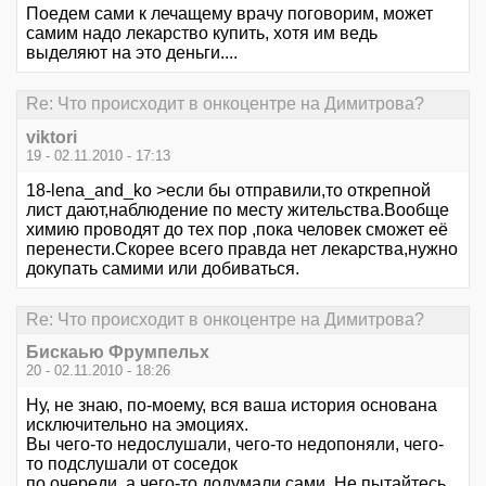
Поедем сами к лечащему врачу поговорим, может
самим надо лекарство купить, хотя им ведь
выделяют на это деньги....
Re: Что происходит в онкоцентре на Димитрова?
viktori
19 - 02.11.2010 - 17:13
18-lena_and_ko >если бы отправили,то открепной
лист дают,наблюдение по месту жительства.Вообще
химию проводят до тех пор ,пока человек сможет её
перенести.Скорее всего правда нет лекарства,нужно
докупать самими или добиваться.
Re: Что происходит в онкоцентре на Димитрова?
Бискаью Фрумпельх
20 - 02.11.2010 - 18:26
Ну, не знаю, по-моему, вся ваша история основана
исключительно на эмоциях.
Вы чего-то недослушали, чего-то недопоняли, чего-
то подслушали от соседок
по очереди, а чего-то додумали сами. Не пытайтесь