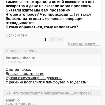
химию, а его отправили домой сказали что нет
лекарства и даже не сказали когда приезжать.
Сказали ждите мы вам прозвоним.
Что же это такое? Что происходит... Тут такая
болезнь, затягивать же нельзя, операция
откладывается...
К кому обращаться, кому жаловаться7
К списку тем
1
2
>
К списку форумов
Интересные темы
forums-kuban.ru
07.08.2026 - 07:51
Смотри также:
Детская стоматология
Нужна консультация андролога!
У ребенка воспалился лимфоузел. Что делать?
Re: Что происходит в онкоцентре на Димитрова?
amarillo
1 - 02.11.2010 - 10:58