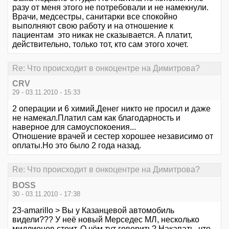
разу от меня этого не потребовали и не намекнули.
Врачи, медсестры, санитарки все спокойно
выполняют свою работу и на отношение к
пациентам это никак не сказывается. А платит,
действительно, только тот, кто сам этого хочет.
Re: Что происходит в онкоцентре на Димитрова?
CRV
29 - 03.11.2010 - 15:33
2 операции и 6 химий.Денег никто не просил и даже
не намекал.Платил сам как благодарность и
наверное для самоуспокоения...
Отношение врачей и сестер хорошее независимо от
оплаты.Но это было 2 года назад.
Re: Что происходит в онкоцентре на Димитрова?
BOSS
30 - 03.11.2010 - 17:38
23-amarillo > Вы у Казанцевой автомобиль
видели??? У неё новый Мерседес МЛ, несколько
миллионов стоит. О чём тут говорить? Накапать, что