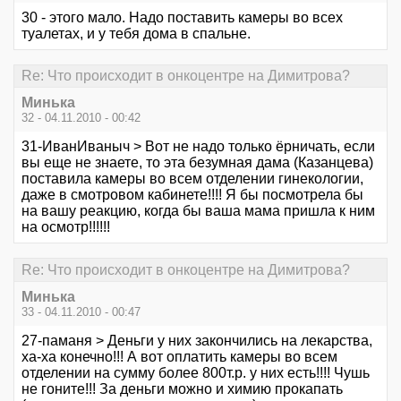
30 - этого мало. Надо поставить камеры во всех
туалетах, и у тебя дома в спальне.
Re: Что происходит в онкоцентре на Димитрова?
Минька
32 - 04.11.2010 - 00:42
31-ИванИваныч > Вот не надо только ёрничать, если
вы еще не знаете, то эта безумная дама (Казанцева)
поставила камеры во всем отделении гинекологии,
даже в смотровом кабинете!!!! Я бы посмотрела бы
на вашу реакцию, когда бы ваша мама пришла к ним
на осмотр!!!!!!
Re: Что происходит в онкоцентре на Димитрова?
Минька
33 - 04.11.2010 - 00:47
27-паманя > Деньги у них закончились на лекарства,
ха-ха конечно!!! А вот оплатить камеры во всем
отделении на сумму более 800т.р. у них есть!!!! Чушь
не гоните!!! За деньги можно и химию прокапать