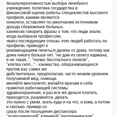
безальтернативностью выбора лечебного
учреждения. политика государства в
финансовой оценке работы специалистов высокого
профиля, какими являются
онкологи, оставляет по умолчанию источником
дохода сбережения больных.
ханжески говорить фразы о том, что люди знали,
когда выбирали профессию,
через последующие отказы этих людей работать по
профилю, приводят к
рекомендациям лечиться далеко от дома. потому как
дома никого больше нет. "не дам из своего кармана,
я не такая..", "полюс бесплатного ляляля",
"клятва гипп..." - ханжество, оборачивающееся
против вас самих же
действительно, предполагаю, часто низким уровнем
получаемой мед. помощи.
меняйте менталитет, желайте врачам и себе
грамотно работающей системы
здравоохранения. и раз все же деньги платить
приходится, разумеется, делать
это нужно с умом. знать куда и на что. и кому. а потом
и сколько. пример со
сразу после посещения диспансера
"подешевевшей" клиникой "екатерининская"