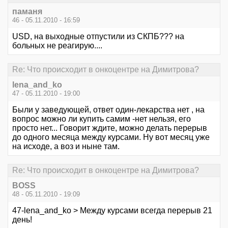
паманя
46 - 05.11.2010 - 16:59
USD, на выходные отпустили из СКПБ??? на
больных не реагирую....
Re: Что происходит в онкоцентре на Димитрова?
lena_and_ko
47 - 05.11.2010 - 19:00
Были у заведующей, ответ один-лекарства нет , на
вопрос можно ли купить самим -нет нельзя, его
просто нет... Говорит ждите, можно делать перерыв
до одного месяца между курсами. Ну вот месяц уже
на исходе, а воз и ныне там.
Re: Что происходит в онкоцентре на Димитрова?
BOSS
48 - 05.11.2010 - 19:09
47-lena_and_ko > Между курсами всегда перерыв 21
день!