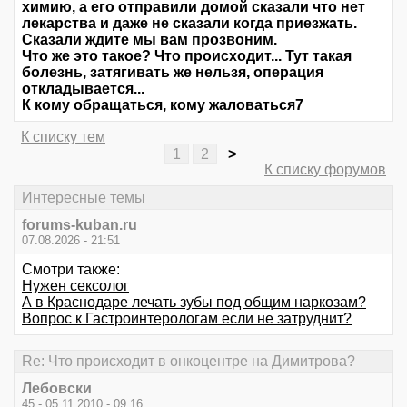
химию, а его отправили домой сказали что нет
лекарства и даже не сказали когда приезжать.
Сказали ждите мы вам прозвоним.
Что же это такое? Что происходит... Тут такая
болезнь, затягивать же нельзя, операция
откладывается...
К кому обращаться, кому жаловаться7
К списку тем
1
2
>
К списку форумов
Интересные темы
forums-kuban.ru
07.08.2026 - 21:51
Смотри также:
Нужен сексолог
А в Краснодаре лечать зубы под общим наркозам?
Вопрос к Гастроинтерологам если не затруднит?
Re: Что происходит в онкоцентре на Димитрова?
Лебовски
45 - 05.11.2010 - 09:16