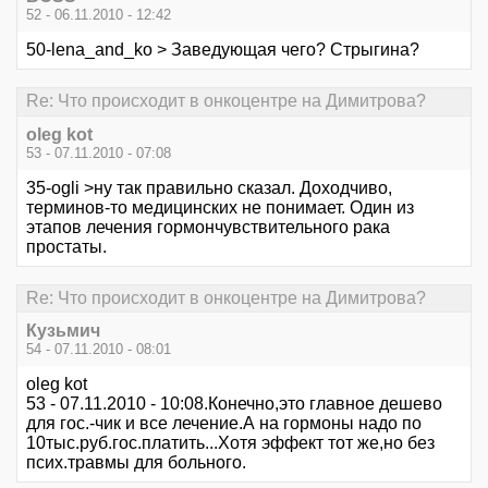
52 - 06.11.2010 - 12:42
50-lena_and_ko > Заведующая чего? Стрыгина?
Re: Что происходит в онкоцентре на Димитрова?
oleg kot
53 - 07.11.2010 - 07:08
35-ogli >ну так правильно сказал. Доходчиво,
терминов-то медицинских не понимает. Один из
этапов лечения гормончувствительного рака
простаты.
Re: Что происходит в онкоцентре на Димитрова?
Кузьмич
54 - 07.11.2010 - 08:01
oleg kot
53 - 07.11.2010 - 10:08.Конечно,это главное дешево
для гос.-чик и все лечение.А на гормоны надо по
10тыс.руб.гос.платить...Хотя эффект тот же,но без
псих.травмы для больного.