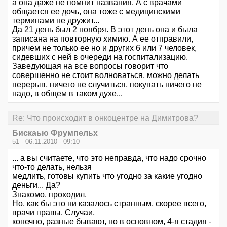
а она даже не помнит названия. А с врачами
общается ее дочь, она тоже с медицинскими
терминами не дружит...
Да 21 день был 2 ноября. В этот день она и была
записана на повторную химию. А ее отправили,
причем не только ее но и других 6 или 7 человек,
сидевших с ней в очереди на госпитализацию.
Заведующая на все вопросы говорит что
совершенно не стоит волноваться, можно делать
перерыв, ничего не случиться, покупать ничего не
надо, в общем в таком духе...
Re: Что происходит в онкоцентре на Димитрова?
Бискаью Фрумпельх
51 - 06.11.2010 - 09:10
... а вы считаете, что это неправда, что надо срочно
что-то делать, нельзя
медлить, готовы купить что угодно за какие угодно
деньги... Да?
Знакомо, проходил.
Но, как бы это ни казалось странным, скорее всего,
врачи правы. Случаи,
конечно, разные бывают, но в основном, 4-я стадия -