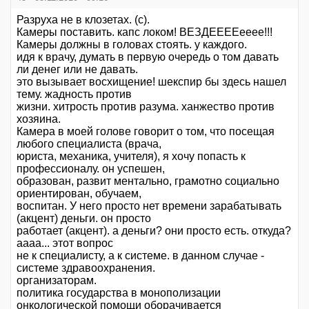
Разруха не в клозетах. (с).
Камеры поставить. капс локом! ВЕЗДЕЕЕЕееее!!!
Камеры должны в головах стоять. у каждого.
идя к врачу, думать в первую очередь о том давать
ли денег или не давать.
это вызывает восхищение! шекспир бы здесь нашел
тему. жадность против
жизни. хитрость против разума. ханжество против
хозяина.
Камера в моей голове говорит о том, что посещая
любого специалиста (врача,
юриста, механика, учителя), я хочу попасть к
профессионалу. он успешен,
образован, развит ментально, грамотно социально
ориентирован, обучаем,
воспитан. У него просто нет времени зарабатывать
(акцент) деньги. он просто
работает (акцент). а деньги? они просто есть. откуда?
аааа... этот вопрос
не к специалисту, а к системе. в данном случае -
системе здравоохранения.
организаторам.
политика государства в монополизации
онкологической помощи оборачивается