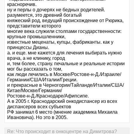
красноречив.
ну и перлы о дочерях не бедных родителей.
разумеется, это древний богатый
княжеский род, ведущий происхождение от Рюрика,
представители которого
многие века служили столпами государственности:
крупные промышленники,
известные меценаты, купцы, фабриканты. как у
принцессы Дианы.
а. и еще. мне кажется для лечения выбирать нужно
врача, а не клинику, город
и, тем более, страну. печальные и реальные истории
мог бы рассказать о том,
как люди лечились в Москве/Ростове-н-Д./Израиле/
Германии/США/Италии/Греции.
и прекрасные в Черногории/Тайланде/Италии/США/
Китае/Москве/Германии/
Ростове-н-Д./Краснодаре/Афипсипе.
А в 2005 г. Краснодарский онкодиспансер из всех
диспансеров всех субъектов
РФ занимал 6 место (мнение академика Михаила
Ивановича). Но это в 2005.
Re: Что происходит в онкоцентре на Димитрова?