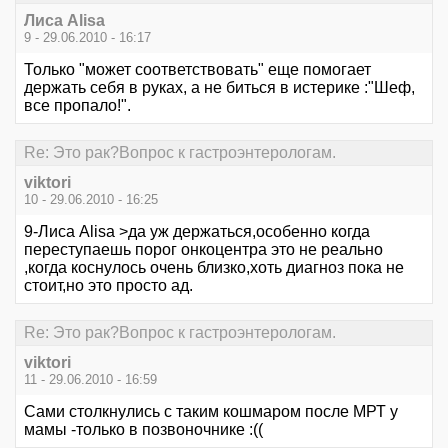
Лиса Alisa
9 - 29.06.2010 - 16:17
Только "может соответствовать" еще помогает
держать себя в руках, а не биться в истерике :"Шеф,
все пропало!".
Re: Это рак?Вопрос к гастроэнтерологам.
viktori
10 - 29.06.2010 - 16:25
9-Лиса Alisa >да уж держаться,особенно когда
переступаешь порог онкоцентра это не реально
,когда коснулось очень близко,хоть диагноз пока не
стоит,но это просто ад.
Re: Это рак?Вопрос к гастроэнтерологам.
viktori
11 - 29.06.2010 - 16:59
Сами столкнулись с таким кошмаром после МРТ у
мамы -только в позвоночнике :((