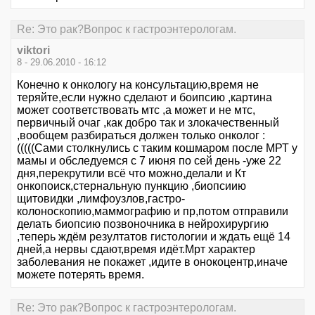
Re: Это рак?Вопрос к гастроэнтерологам.
viktori
8 - 29.06.2010 - 16:12
Конечно к онкологу на консультацию,время не
теряйте,если нужно сделают и боипсию ,картина
может соответствовать мтс ,а может и не мтс,
первичный очаг ,как добро так и злокачественный
,вообщем разбираться должен только онколог :
(((((Сами столкнулись с таким кошмаром после МРТ у
мамы и обследуемся с 7 июня по сей день -уже 22
дня,перекрутили всё что можно,делали и Кт
онкопоиск,стернальную пункцию ,биопсиию
щитовидки ,лимфоузлов,гастро-
колоноскопию,маммографию и пр,потом отправили
делать биопсию позвоночника в нейрохирургию
,теперь ждём резултатов гистологии и ждать ещё 14
дней,а нервы сдают,время идёт.Мрт характер
заболевания не покажет ,идите в онокоцентр,иначе
можете потерять время.
Re: Это рак?Вопрос к гастроэнтерологам.