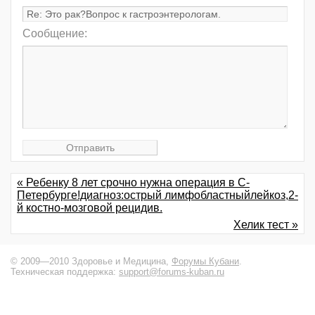
Сообщение:
« Ребенку 8 лет срочно нужна операция в С-
Петербурге!диагноз:острый лимфобластныйлейкоз,2-
й костно-мозговой рецидив.
Хелик тест »
© 2009—2010 Здоровье и Медицина,
Форумы Кубани
.
Техническая поддержка:
support@forums-kuban.ru