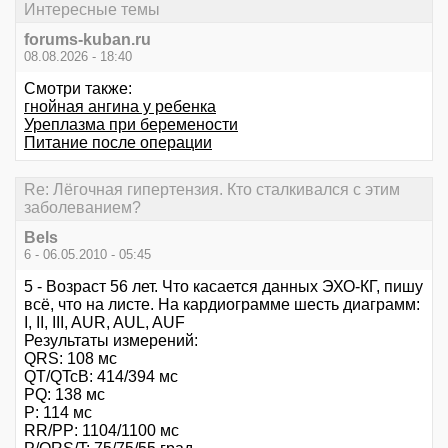
Интересные темы
forums-kuban.ru
08.08.2026 - 18:40
Смотри также:
гнойная ангина у ребенка
Уреплазма при беремености
Питание после операции
Re: Лёгочная гипертензия. Кто сталкивался с этим
заболеванием?
Bels
6 - 06.05.2010 - 05:45
5 - Возраст 56 лет. Что касается данных ЭХО-КГ, пишу
всё, что на листе. На кардиограмме шесть диаграмм:
I, II, III, AUR, AUL, AUF
Результаты измерений:
QRS: 108 мс
QT/QTcB: 414/394 мс
PQ: 138 мс
P: 114 мс
RR/PP: 1104/1100 мс