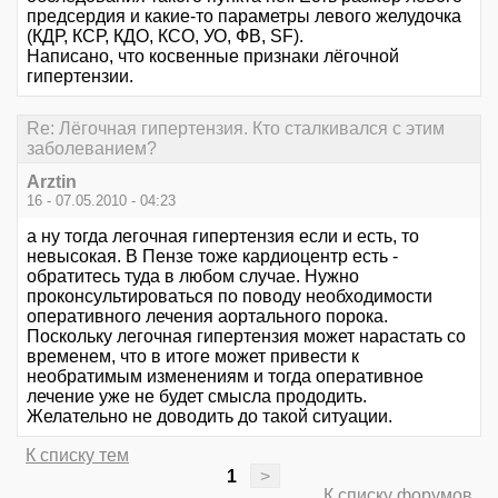
предсердия и какие-то параметры левого желудочка
(КДР, КСР, КДО, КСО, УО, ФВ, SF).
Написано, что косвенные признаки лёгочной
гипертензии.
Re: Лёгочная гипертензия. Кто сталкивался с этим
заболеванием?
Arztin
16 - 07.05.2010 - 04:23
а ну тогда легочная гипертензия если и есть, то
невысокая. В Пензе тоже кардиоцентр есть -
обратитесь туда в любом случае. Нужно
проконсультироваться по поводу необходимости
оперативного лечения аортального порока.
Поскольку легочная гипертензия может нарастать со
временем, что в итоге может привести к
необратимым изменениям и тогда оперативное
лечение уже не будет смысла прододить.
Желательно не доводить до такой ситуации.
К списку тем
1
>
К списку форумов