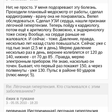
Нет, не просто. У меня подозревают эту болезнь.
Проходили плановый медосмотр от работы, сделал
кардиограмму - врачу она не понравилась. Велел
обследоваться. Сделал УЗИ сердца, нашли признаки
лёгочной гипертензии. Теперь пойду к кардиологу,
потом ещё к аритмологу. Возможно, к эндокринологу
тоже схожу. Вообще, на сердце раньше не
жаловался. И сейчас - тоже. Давление, правда,
несколько лет назад стало повышаться. Сейчас уже с
год пью энап (2,5 мг в день). Меряю давление
несколько раз в день, верхнее колеблется от 120 до
140, нижнее - от 70 до 85 . Правда, меряю
электронным прибором. Не знаю, насколько он
точен. Бывает, что первый раз покажет 150, а через
полминуты - уже 130. Пульс в районе 60 ударов
(плюс-минус 5).
Re: Лёгочная гипертензия. Кто сталкивался с этим
заболеванием?
ёжик в тумане
3 - 05.05.2010 - 18:20
первичная (беспричинная) легочная гипертензия