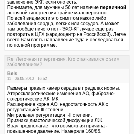
заключение ЭКГ, если оно есть.
Понимаете, для мужчины 56 лет наличие
первичной
легочной гипертензии крайне маловероятно.
По всей видимости это симптом какого либо
заболевания сердца, легких или сосудов. А может
там вообще ничего нет - ЭХО-КГ лучше еще раз
повторить в ЦГХ (кардиоцентр на Российской). Легче
всего Вам взять направление туда и обследоваться
по полной программе.
Re: Лёгочная гипертензия. Кто сталкивался с этим
заболеванием?
Bels
11 - 06.05.2010 - 16:52
Размеры правых камер сердца в пределах нормы.
Атеросклеротические изменения АО, фиброзно-
склеротические АК, МК.
Расширение корня АО, недостаточность АК с
регургитацией III степени.
Митральная регургитация I-II степени.
Признаки диастолической дисфункции ЛЖ.
Врач предполагает, что возможная причина -
повышенное давление. Намеряла 160/85.