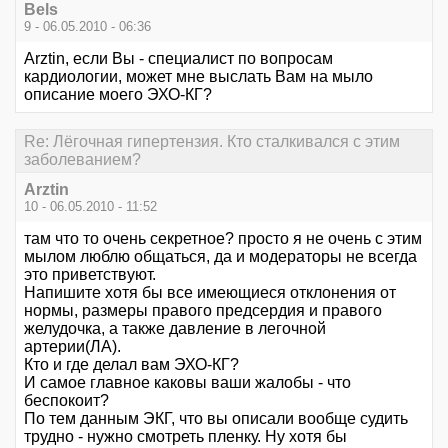
Bels
9 - 06.05.2010 - 06:36
Arztin, если Вы - специалист по вопросам
кардиологии, может мне выслать Вам на мыло
описание моего ЭХО-КГ?
Re: Лёгочная гипертензия. Кто сталкивался с этим
заболеванием?
Arztin
10 - 06.05.2010 - 11:52
там что то очень секретное? просто я не очень с этим
мылом люблю общаться, да и модераторы не всегда
это приветствуют.
Напишите хотя бы все имеющиеся отклонения от
нормы, размеры правого предсердия и правого
желудочка, а также давление в легочной
артерии(ЛА).
Кто и где делал вам ЭХО-КГ?
И самое главное каковы ваши жалобы - что
беспокоит?
По тем данным ЭКГ, что вы описали вообще судить
трудно - нужно смотреть пленку. Ну хотя бы