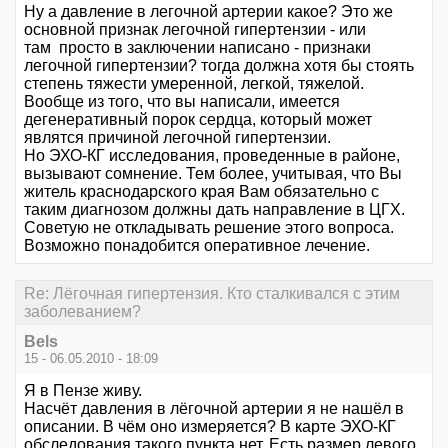
Ну а давление в легочной артерии какое? Это же
основной признак легочной гипертензии - или
там просто в заключении написано - признаки
легочной гипертензии? тогда должна хотя бы стоять
степень тяжести умеренной, легкой, тяжелой.
Вообще из того, что вы написали, имеется
дегенеративный порок сердца, который может
являтся причиной легочной гипертензии.
Но ЭХО-КГ исследования, проведенные в районе,
вызывают сомнение. Тем более, учитывая, что Вы
житель краснодарского края Вам обязательно с
таким диагнозом должны дать направление в ЦГХ.
Советую не откладывать решение этого вопроса.
Возможно понадобится оперативное лечение.
Re: Лёгочная гипертензия. Кто сталкивался с этим
заболеванием?
Bels
15 - 06.05.2010 - 18:09
Я в Пензе живу.
Насчёт давления в лёгочной артерии я не нашёл в
описании. В чём оно измеряется? В карте ЭХО-КГ
обследования такого пункта нет. Есть размер левого