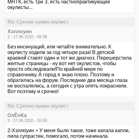
МНТК, есть Три З, есть частнопрактикующие
окулисты...
Re: Срочно нужен окулист
Хэллоуин
2 - 17.06.2010 - 09:38
Без инсинуаций, или читайте внимательно. К
окулисту ходили за год четыре раза! В детской
краевой ставят один и тот же диагноз. Перешерстила
желтые страницы - ну вот нет окулистов, чтобы
просто обследовали!По крайней мере по
справочнику. А город я знаю плохо. Поэтому и
обратилась на форум. Последние два месяца глаза
не воспалялись, а сегодня с утра опять покраснели.
Вот поэтому и срочно!
Re: Срочно нужен окулист
ОлЁнКа
3 - 17.06.2010 - 10:59
2-Хэллоуин > У меня было такое, тоже капала капли,
пила супрастин, помогало, потом начинала