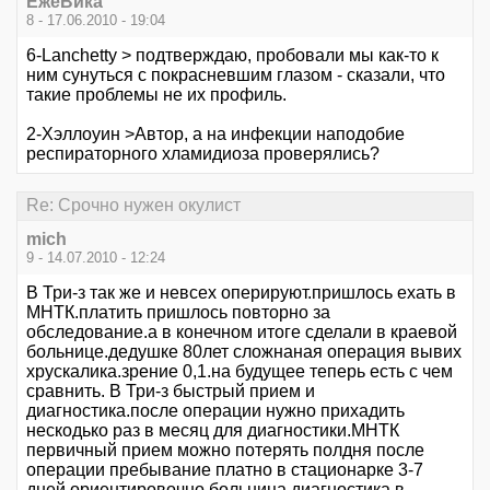
ЁжеВика
8 - 17.06.2010 - 19:04
6-Lanchetty > подтверждаю, пробовали мы как-то к
ним сунуться с покрасневшим глазом - сказали, что
такие проблемы не их профиль.
2-Хэллоуин >Автор, а на инфекции наподобие
респираторного хламидиоза проверялись?
Re: Срочно нужен окулист
mich
9 - 14.07.2010 - 12:24
В Три-з так же и невсех оперируют.пришлось ехать в
МНТК.платить пришлось повторно за
обследование.а в конечном итоге сделали в краевой
больнице.дедушке 80лет сложнаная операция вывих
хрускалика.зрение 0,1.на будущее теперь есть с чем
сравнить. В Три-з быстрый прием и
диагностика.после операции нужно прихадить
нескодько раз в месяц для диагностики.МНТК
первичный прием можно потерять полдня после
операции пребывание платно в стационарке 3-7
дней ориентировочно.больница диагностика в