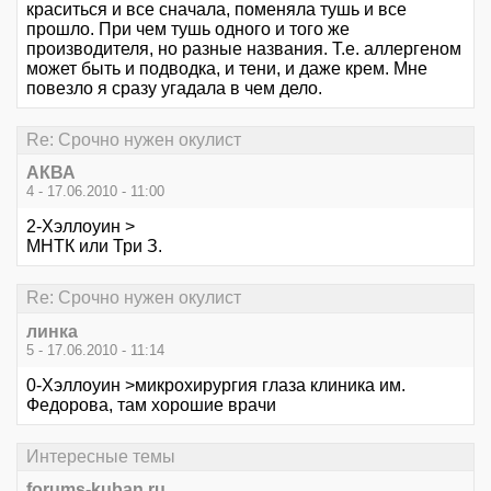
краситься и все сначала, поменяла тушь и все
прошло. При чем тушь одного и того же
производителя, но разные названия. Т.е. аллергеном
может быть и подводка, и тени, и даже крем. Мне
повезло я сразу угадала в чем дело.
Re: Срочно нужен окулист
АКВА
4 - 17.06.2010 - 11:00
2-Хэллоуин >
МНТК или Три З.
Re: Срочно нужен окулист
линка
5 - 17.06.2010 - 11:14
0-Хэллоуин >микрохирургия глаза клиника им.
Федорова, там хорошие врачи
Интересные темы
forums-kuban.ru