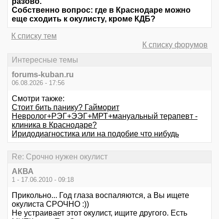
разово.
Собственно вопрос: где в Краснодаре можно
еще сходить к окулисту, кроме КДБ?
К списку тем
К списку форумов
Интересные темы
forums-kuban.ru
06.08.2026 - 17:56
Смотри также:
Стоит бить панику? Гайморит
Невролог+РЭГ+ЭЭГ+МРТ+мануальный терапевт -
клиника в Краснодаре?
Иридодиагностика или на подобие что нибудь
Re: Срочно нужен окулист
АКВА
1 - 17.06.2010 - 09:18
Прикольно... Год глаза воспаляются, а Вы ищете
окулиста СРОЧНО :))
Не устраивает этот окулист, ищите другого. Есть