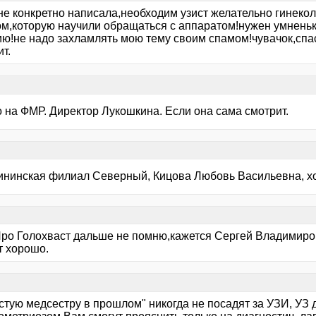
е конкретно написала,необходим узист желательно гинекол
м,которую научили обращаться с аппаратом!нужен умненьк
ию!не надо захламлять мою тему своим спамом!чувачок,спа
т.
 на ФМР. Директор Лукошкина. Если она сама смотрит.
ининская филиал Северный, Кицова Любовь Васильевна, х
Про Голохваст дальше не помню,кажется Сергей Владимиро
т хорошо.
остую медсестру в прошлом" никогда не посадят за УЗИ, УЗ д