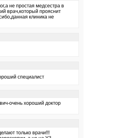
ог,а не простая медсестра в
ий врач,который прояснит
сибо,данная клиника не
ороший специалист
вич-очень хороший доктор
елают только врачи!!!