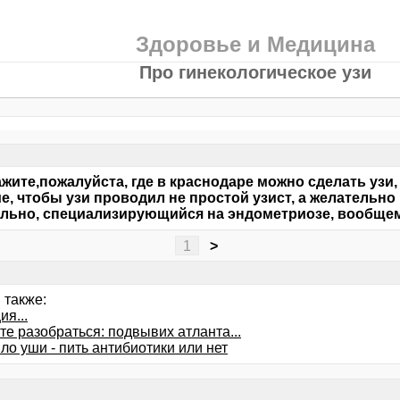
Здоровье и Медицина
Про гинекологическое узи
жите,пожалуйста, где в краснодаре можно сделать узи,
е, чтобы узи проводил не простой узист, а желательно 
льно, специализирующийся на эндометриозе, вообщем
1
>
 также:
я...
е разобраться: подвывих атланта...
о уши - пить антибиотики или нет