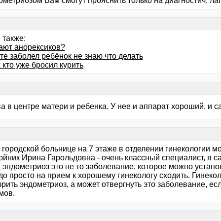
ометриозом Вам смогут прояснить только на диагностич. лап
 также:
дают анорексиков?
те заболел ребёнок не знаю что делать
 кто уже бросил курить
 в центре матери и ребенка. У нее и аппарат хороший, и с
 городской больнице на 7 этаже в отделении гинекологии м
ойник Ирина Гарольдовна - очень классный специалист, я с
 эндометриоз это не то заболевание, которое можно устано
до просто на прием к хорошему гинекологу сходить. Гинеко
рить эндометриоз, а может отвергнуть это заболевание, е
омов.