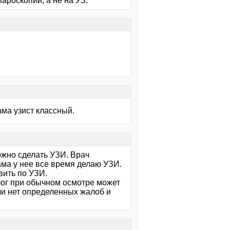
ароскопии, а не на УЗ.
ама узист классный.
ожно сделать УЗИ. Врач
ама у нее все время делаю УЗИ.
вить по УЗИ.
лог при обычном осмотре может
сли нет определенных жалоб и