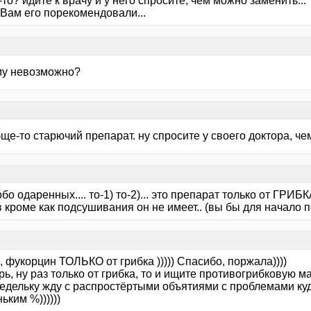
-то? идите к врачу и у него спросите, чем можно заменить... 
 Вам его порекомендовали...
му невозможно?
ще-то старючий препарат. ну спросите у своего доктора, че
бо одаренных.... то-1) то-2)... это препарат только от ГРИБК
 кроме как подсушивания он не имеет.. (вы бы для начало п
, фукорцин ТОЛЬКО от грибка ))))) Спасибо, поржала))))
, ну раз только от грибка, то и ищите противогрибковую м
недельку жду с распростёртыми объятиями с проблемами куд
ьким %))))))