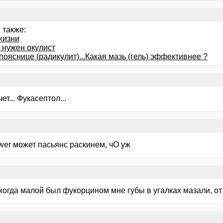
 также:
жизни
 нужен окулист
пояснице (радикулит)...Какая мазь (гель) эффективнее ?
ет... Фукасептол...
ower может пасьянс раскинем, чО уж
когда малой был фукорцином мне губы в угалках мазали, от