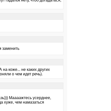
тут гадалок нету, чтоб догадаться,
м заменить
А на коже... не каких других
оняли о чем идет речь).
азь))) Маааажтесь усерднее,
а хуже, чем намазаться