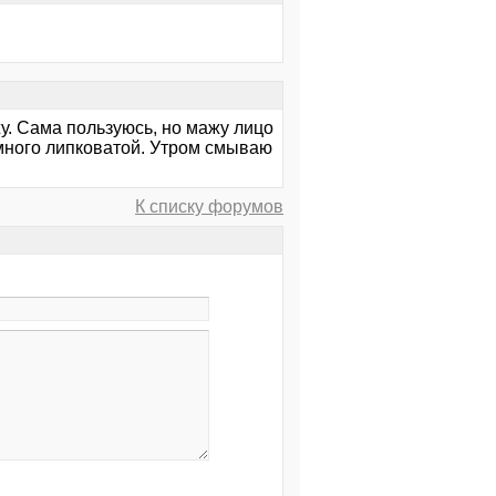
жу. Сама пользуюсь, но мажу лицо
немного липковатой. Утром смываю
К списку форумов