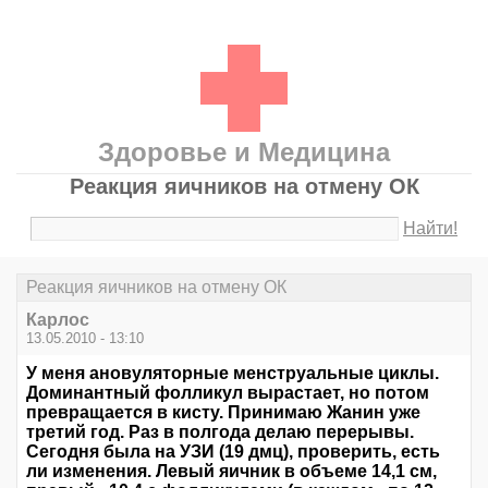
Здоровье и Медицина
Реакция яичников на отмену ОК
Найти!
Реакция яичников на отмену ОК
Карлос
13.05.2010 - 13:10
У меня ановуляторные менструальные циклы.
Доминантный фолликул вырастает, но потом
превращается в кисту. Принимаю Жанин уже
третий год. Раз в полгода делаю перерывы.
Сегодня была на УЗИ (19 дмц), проверить, есть
ли изменения. Левый яичник в объеме 14,1 см,