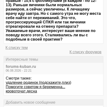
правый - 10,4 с фолликулами (в каждом - по 12-
13). Раньше яичники были нормальных
размеров, а сейчас увеличены. К лечащему
врачу иду завтра. Но с самого утра не могу места
себе найти от переживаний. Это что,
прогрессирующий СПКЯ или так яичники
отреагировали на отмену препарата?
Уважаемые врачи, интересует ваше мнение по
поводу всего этого. Сталкивались ли вы с
подобным в своей практике?
К списку тем
К списку форумов
Интересные темы
forums-kuban.ru
06.08.2026 - 22:21
Смотри также:
удаление родинок (подскажите,плиз)
Помогите советом я беременна...
кровоточат десна
Добавить новое сообщение