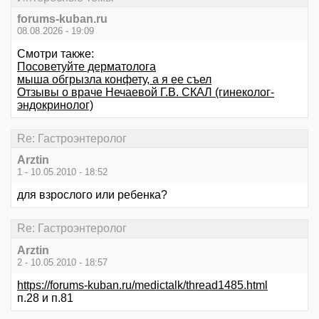
forums-kuban.ru
08.08.2026 - 19:09
Смотри также:
Посоветуйте дерматолога
мыша обгрызла конфету, а я ее съел
Отзывы о враче Нечаевой Г.В. СКАЛ (гинеколог-
эндокринолог)
Re: Гастроэнтеролог
Arztin
1 - 10.05.2010 - 18:52
для взрослого или ребенка?
Re: Гастроэнтеролог
Arztin
2 - 10.05.2010 - 18:57
https://forums-kuban.ru/medictalk/thread1485.html
п.28 и п.81