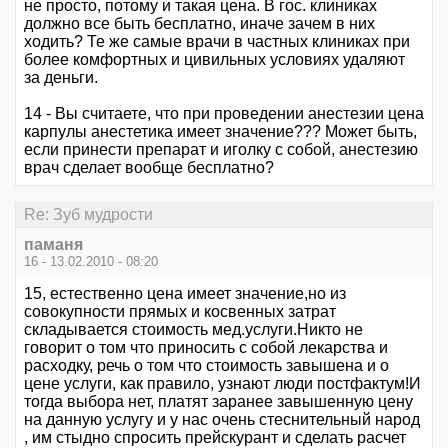
не просто, потому и такая цена. В гос. клиниках
должно все быть бесплатно, иначе зачем в них
ходить? Те же самые врачи в частных клиниках при
более комфортных и цивильных условиях удаляют
за деньги.
14 - Вы считаете, что при проведении анестезии цена
карпулы анестетика имеет значение??? Может быть,
если принести препарат и иголку с собой, анестезию
врач сделает вообще бесплатно?
Re: Зуб мудрости
паманя
16 - 13.02.2010 - 08:20
15, естественно цена имеет значение,но из
совокупности прямых и косвенных затрат
складывается стоимость мед.услуги.Никто не
говорит о том что приносить с собой лекарства и
расходку, речь о том что стоимость завышена и о
цене услуги, как правило, узнают люди постфактум!И
тогда выбора нет, платят заранее завышенную цену
на данную услугу и у нас очень стеснительный народ
, им стыдно спросить прейскурант и сделать расчет