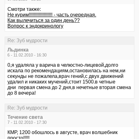
Смотри также:
Не курим!!!!!!!!!!!!!!!!!!! - часть очередная.
Как вылечиться за один день??
Вопрос к эндокринологу
Re: Зуб мудрости
Льдинка
6 - 11.02.2010 - 16:30
0,я удаляла у варича в челюстно-лицевой,долго
искала по рекомендациям,остановилась на нем,ни
секунды не пожалела,врач гений,с двух движений
удалил и никаких мучений,стоит 1500.в четные
дни первая смена до 2 дня,в нечетные вторая смена
до 8 вечера!
Re: Зуб мудрости
Течение света
7 - 11.02.2010 - 17:30
КМР, 1200 обошлось в августе, врач волшебник
просто!!!!!