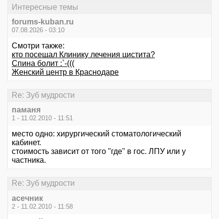
Интересные темы
forums-kuban.ru
07.08.2026 - 03:10
Смотри также:
кто посещал Клинику лечения цистита?
Спина болит :`-(((
Женский центр в Краснодаре
Re: Зуб мудрости
паманя
1 - 11.02.2010 - 11:51
место одно: хирургический стоматологический
кабинет.
стоимость зависит от того "где" в гос. ЛПУ или у
частника.
Re: Зуб мудрости
асечник
2 - 11.02.2010 - 11:58