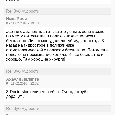
Re: Зуб мудрости
НинаРичи
8 - 11.02.2010 - 19:40
асечник, а зачем платить за это деньги, если можно
по месту жительства в поликлинике с полисом
бесплатно. Лично мне удаляли зуб мудрости года 3
назад на гидрострое в поликлинике
стоматологической с полюсом бесплатно. Потом еще
неделю на промывание ходила. И все бесплатно и
хорошо. Там хорошие хирурги!
Re: Зуб мудрости
Ахауля Ляляпта
9 - 11.02.2010 - 22:32
3-Doctorstom >ничего себе стОит один зубик
дерануть!
Re: Зуб мудрости