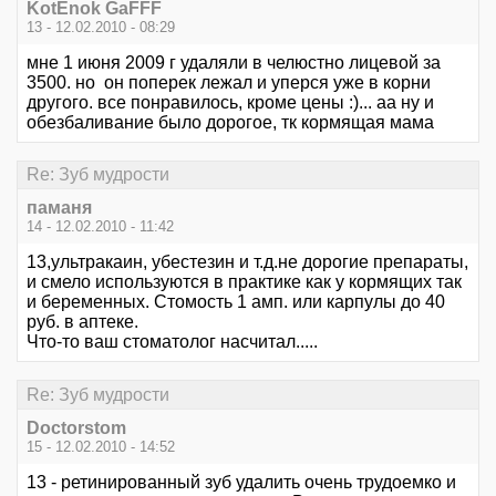
KotЁnok GaFFF
13 - 12.02.2010 - 08:29
мне 1 июня 2009 г удаляли в челюстно лицевой за
3500. но он поперек лежал и уперся уже в корни
другого. все понравилось, кроме цены :)... аа ну и
обезбаливание было дорогое, тк кормящая мама
Re: Зуб мудрости
паманя
14 - 12.02.2010 - 11:42
13,ультракаин, убестезин и т.д.не дорогие препараты,
и смело используются в практике как у кормящих так
и беременных. Стомость 1 амп. или карпулы до 40
руб. в аптеке.
Что-то ваш стоматолог насчитал.....
Re: Зуб мудрости
Doctorstom
15 - 12.02.2010 - 14:52
13 - ретинированный зуб удалить очень трудоемко и