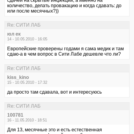
сдачей на скрытые инфекции, а именно на
количество, делать провакацию и когда сдавать: до
или после месячных?))
Re: СИТИ ЛАБ
юл ек
14 - 10.05.2010 - 16:05
Европейские проверены годами я сама медик и там
сдаю-а в чем вопрос в Сити Лабе дешевле что ли?
Re: СИТИ ЛАБ
kiss_kino
15 - 10.05.2010 - 17:32
да просто там сдавала, вот и интересуюсь
Re: СИТИ ЛАБ
100781
16 - 11.05.2010 - 18:51
Для 13, месячные это и есть естественная