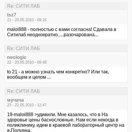
Re: СИТИ ЛАБ
tsz7
21 - 20.05.2010 - 09:16
maloi888 - полностью с вами согласна! Сдавала в
Ситилаб неоднократно.....разочарована...
Re: СИТИ ЛАБ
neologic
22 - 20.05.2010 - 09:48
to 21 - а можно узнать чем конкретно? Или так,
вообщем и целом ...
Re: СИТИ ЛАБ
мучача
23 - 22.05.2010 - 12:47
19-maloi888 >удивили. Мне казалось, что в На
здоровье цены баснословные. Нам если некогда в
поликлинику, идем в краевой лабораторный центр на
я.Полуяна.