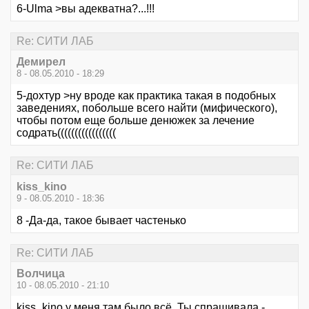
6-Ulma >вы адекватна?...!!!
Re: СИТИ ЛАБ
Демирел
8 - 08.05.2010 - 18:29
5-дохтур >ну вроде как практика такая в подобных
заведениях, побольше всего найти (мифического),
чтобы потом еще больше денюжек за лечение
содрать(((((((((((((((((
Re: СИТИ ЛАБ
kiss_kino
9 - 08.05.2010 - 18:36
8 -Да-да, такое бывает частенько
Re: СИТИ ЛАБ
Волчица
10 - 08.05.2010 - 21:10
kiss_kino у меня там было всё. Ты спрашивала -