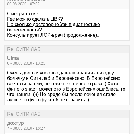
06.08.2026 - 07:52
Смотри также:
Где можно сделать ЦВК?
На сколько достоверно Узи в диагностике
беременности?
Консультирует ЛОР-врач (продолжение)...
Re: СИТИ ЛАБ
Ulma
6 - 08.05.2010 - 18:23
Очень долго и упорно сдавали анализы на одну
болячку в Сити лаб и Европейских. В Европейских
все-таки нашли, но тоже не с первого раза :) Хотя
фиг его знает, может это в Европейских ошиблись, то
что нашли :)))) Но вроде бы после лечения стало
лучше, тьфу-тьфу, чтоб не сглазить :)
Re: СИТИ ЛАБ
дохтур
7 - 08.05.2010 - 18:27