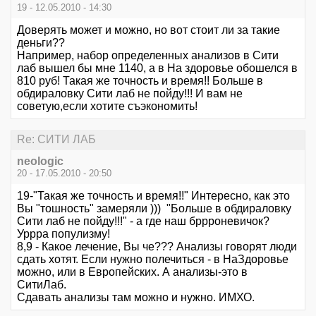
19 - 12.05.2010 - 14:30
Доверять может и можно, но вот стоит ли за такие
деньги??
Например, набор определенных анализов в Сити
лаб вышел бы мне 1140, а в На здоровье обошелся в
810 руб! Такая же точность и время!! Больше в
обдираловку Сити лаб не пойду!!! И вам не
советую,если хотите съэкономить!
Re: СИТИ ЛАБ
neologic
20 - 17.05.2010 - 20:50
19-"Такая же точность и время!!" Интересно, как это
Вы "тошность" замеряли ))) "Больше в обдираловку
Сити лаб не пойду!!!" - а где наш бррроневичок?
Уррра популизму!
8,9 - Какое лечение, Вы че??? Анализы говорят люди
сдать хотят. Если нужно полечиться - в НаЗдоровье
можно, или в Европейских. А анализы-это в
СитиЛаб.
Сдавать анализы там можно и нужно. ИМХО.