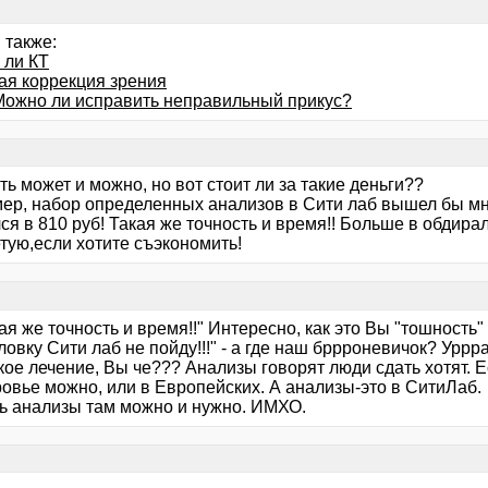
 также:
 ли КТ
ая коррекция зрения
.Можно ли исправить неправильный прикус?
ь может и можно, но вот стоит ли за такие деньги??
ер, набор определенных анализов в Сити лаб вышел бы мне
я в 810 руб! Такая же точность и время!! Больше в обдирал
тую,если хотите съэкономить!
ая же точность и время!!" Интересно, как это Вы "тошность"
овку Сити лаб не пойду!!!" - а где наш бррроневичок? Уррр
акое лечение, Вы че??? Анализы говорят люди сдать хотят. Е
овье можно, или в Европейских. А анализы-это в СитиЛаб.
ь анализы там можно и нужно. ИМХО.