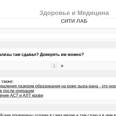
Здоровье и Медицина
СИТИ ЛАБ
ализы там сдавал? Доверять им можно?
1
>
 также:
удаления лазером образования на коже дыра-рана - это но
е после операции
ние АСТ и АЛТ крови
йские проверены годами я сама медик и там сдаю-а в чем 