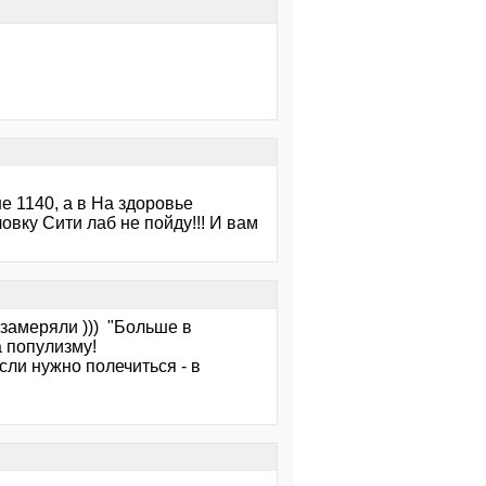
 1140, а в На здоровье
овку Сити лаб не пойду!!! И вам
 замеряли ))) "Больше в
а популизму!
сли нужно полечиться - в