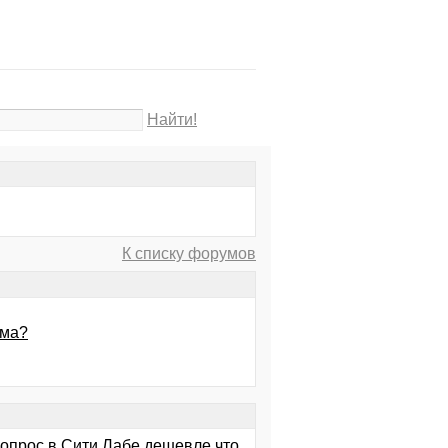
Найти!
К списку форумов
рма?
вопрос в Сити Лабе дешевле что